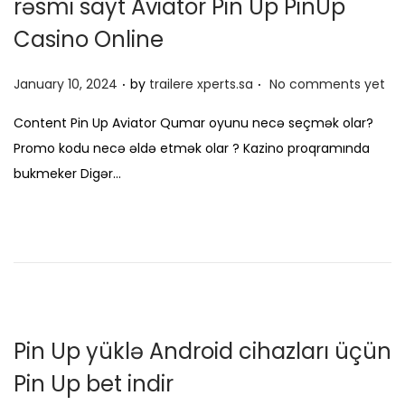
rəsmi sayt Aviator Pin Up PinUp
Casino Online
.
.
P
January 10, 2024
by
trailere xperts.sa
No comments yet
o
Content Pin Up Aviator Qumar oyunu necə seçmək olar?
s
Promo kodu necə əldə etmək olar ? Kazino proqramında
t
bukmeker Digər…
e
d
o
n
Pin Up yüklə Android cihazları üçün
Pin Up bet indir