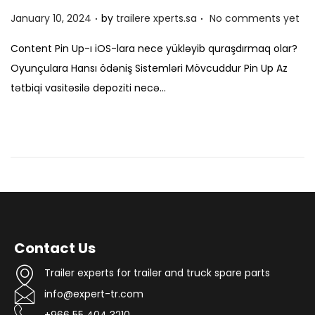
.
.
P
January 10, 2024
by
trailere xperts.sa
No comments yet
o
Content Pin Up-ı iOS-lara nece yükləyib quraşdırmaq olar?
s
Oyunçulara Hansı ödəniş Sistemləri Mövcuddur Pin Up Az
t
tətbiqi vasitəsilə depoziti necə…
e
d
o
n
Contact Us
Trailer experts for trailer and truck spare parts
info@expert-tr.com
+966 55 404 3210