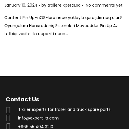
.
.
P
January 10, 2024
by
trailere xperts.sa
No comments yet
o
Content Pin Up-ı iOS-lara nece yükləyib quraşdırmaq olar?
s
Oyunçulara Hansı ödəniş Sistemləri Mövcuddur Pin Up Az
t
tətbiqi vasitəsilə depoziti necə…
e
d
o
n
Contact Us
Trailer experts for trailer and truck spare parts
info@expert-tr.com
+966 55 404 3210