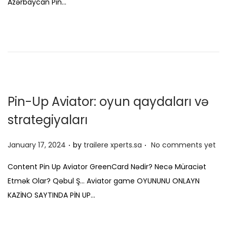
Azərbaycan Pin…
e
d
o
n
Pin-Up Aviator: oyun qaydaları və
strategiyaları
.
.
P
January 17, 2024
by
trailere xperts.sa
No comments yet
o
Content Pin Up Aviator GreenCard Nədir? Necə Müraciət
s
Etmək Olar? Qəbul Ş… Aviator game OYUNUNU ONLAYN
t
KAZİNO SAYTINDA PİN UP…
e
d