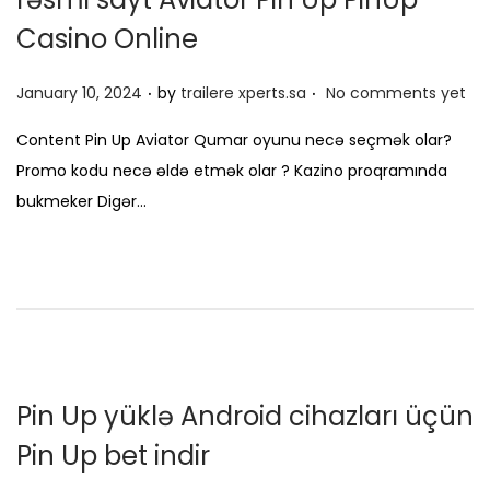
Casino Online
.
.
P
January 10, 2024
by
trailere xperts.sa
No comments yet
o
Content Pin Up Aviator Qumar oyunu necə seçmək olar?
s
Promo kodu necə əldə etmək olar ? Kazino proqramında
t
bukmeker Digər…
e
d
o
n
Pin Up yüklə Android cihazları üçün
Pin Up bet indir