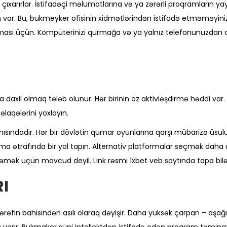
çıxarırlar. İstifadəçi məlumatlarına və ya zərərli proqramların yay
m var. Bu, bukmeyker ofisinin xidmətlərindən istifadə etməməyi
nması üçün. Kompüterinizi qurmağa və ya yalnız telefonunuzdan 
nıza daxil olmaq tələb olunur. Hər birinin öz aktivləşdirmə həddi va
 əlaqələrini yoxlayın.
yahısındadır. Hər bir dövlətin qumar oyunlarına qarşı mübarizə üsul
ama ətrafında bir yol tapın. Alternativ platformalar seçmək dah
ləmək üçün mövcud deyil. Link rəsmi 1xbet veb saytında tapa bilər
I
tərəfin bahisindən asılı olaraq dəyişir. Daha yüksək çarpan – aş