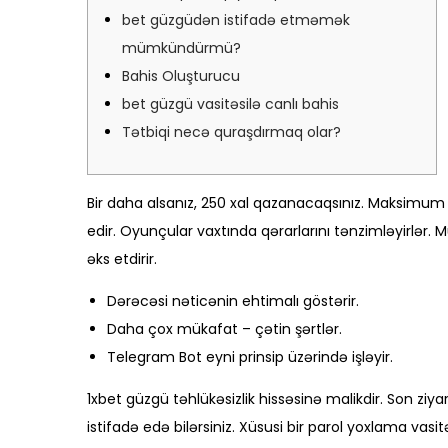
bet güzgüdən istifadə etməmək
mümkündürmü?
Bahis Oluşturucu
bet güzgü vasitəsilə canlı bahis
Tətbiqi necə quraşdırmaq olar?
Bir daha alsanız, 250 xal qazanacaqsınız. Maksimum
edir. Oyunçular vaxtında qərarlarını tənzimləyirlər
əks etdirir.
Dərəcəsi nəticənin ehtimalı göstərir.
Daha çox mükafat – çətin şərtlər.
Telegram Bot eyni prinsip üzərində işləyir.
1xbet güzgü təhlükəsizlik hissəsinə malikdir. Son zi
istifadə edə bilərsiniz. Xüsusi bir parol yoxlama vasit