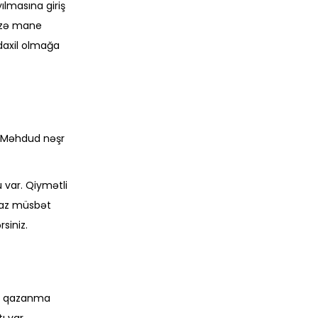
ılmasına giriş
nizə mane
daxil olmağa
r. Məhdud nəşr
u var. Qiymətli
a az müsbət
siniz.
ağı qazanma