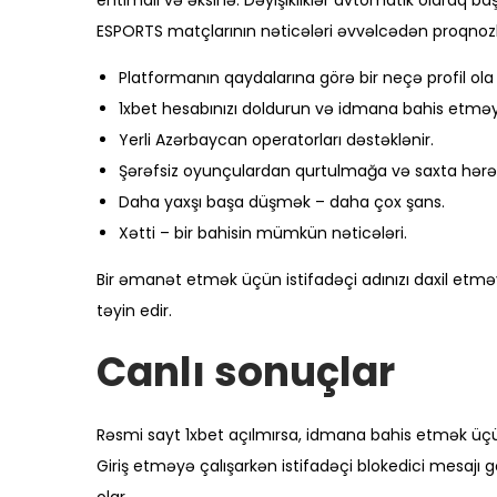
ehtimalı və əksinə. Dəyişikliklər avtomatik olaraq b
ESPORTS matçlarının nəticələri əvvəlcədən proqnozlaş
Platformanın qaydalarına görə bir neçə profil ola
1xbet hesabınızı doldurun və idmana bahis etməy
Yerli Azərbaycan operatorları dəstəklənir.
Şərəfsiz oyunçulardan qurtulmağa və saxta hərək
Daha yaxşı başa düşmək – daha çox şans.
Xətti – bir bahisin mümkün nəticələri.
Bir əmanət etmək üçün istifadəçi adınızı daxil etməyi
təyin edir.
Canlı sonuçlar
Rəsmi sayt 1xbet açılmırsa, idmana bahis etmək üçün d
Giriş etməyə çalışarkən istifadəçi blokedici mesajı g