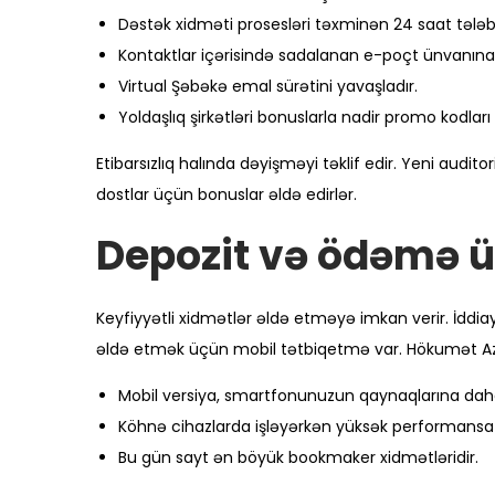
Dəstək xidməti prosesləri təxminən 24 saat tələb 
Kontaktlar içərisində sadalanan e-poçt ünvanına
Virtual Şəbəkə emal sürətini yavaşladır.
Yoldaşlıq şirkətləri bonuslarla nadir promo kodları
Etibarsızlıq halında dəyişməyi təklif edir. Yeni audi
dostlar üçün bonuslar əldə edirlər.
Depozit və ödəmə ü
Keyfiyyətli xidmətlər əldə etməyə imkan verir. İddi
əldə etmək üçün mobil tətbiqetmə var. Hökumət Azər
Mobil versiya, smartfonunuzun qaynaqlarına daha
Köhnə cihazlarda işləyərkən yüksək performansa 
Bu gün sayt ən böyük bookmaker xidmətləridir.