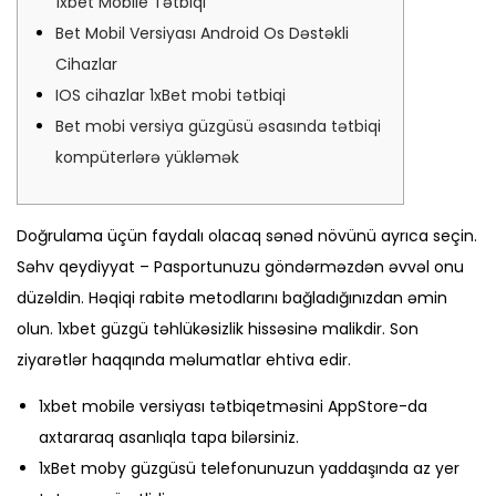
1xbet Mobile Tətbiqi
Bet Mobil Versiyası Android Os Dəstəkli
Cihazlar
IOS cihazlar 1xBet mobi tətbiqi
Bet mobi versiya güzgüsü əsasında tətbiqi
kompüterlərə yükləmək
Doğrulama üçün faydalı olacaq sənəd növünü ayrıca seçin.
Səhv qeydiyyat – Pasportunuzu göndərməzdən əvvəl onu
düzəldin. Həqiqi rabitə metodlarını bağladığınızdan əmin
olun. 1xbet güzgü təhlükəsizlik hissəsinə malikdir. Son
ziyarətlər haqqında məlumatlar ehtiva edir.
1xbet mobile versiyası tətbiqetməsini AppStore-da
axtararaq asanlıqla tapa bilərsiniz.
1xBet moby güzgüsü telefonunuzun yaddaşında az yer