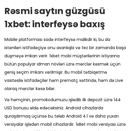
Rəsmi saytın güzgüsü
1xbet: interfeysə baxış
Mobile platforması sadə interfeysə malikdir ki, bu da
istənilən istifadəçiyə onu asanlıqla və tez bir zamanda başa
düşməyə imkan verir. 1xbet mobi müştərilərinin ixtiyarına
bütün populyar idman növləri üzrə mərclər kəsmək üçün
geniş seçim imkanı verilmişir. Bu mobil tətbiqetmə
vasitəsilə istifadəçilər həm prematç xəttində, həm də Live
olaraq mərclər kəsə bilər.
Və həmçinin, promokodumuzu işlədib ilk depozit üzrə 144
USD bonusu əldə edəcəksiniz. Android cihazlarda
quraşdırmaq üçünsə bu tələb Android 4.1 və daha yuxarı
versiyalar işlədən mobil cihazlardır. 1xBet mobi versiyası üzrə