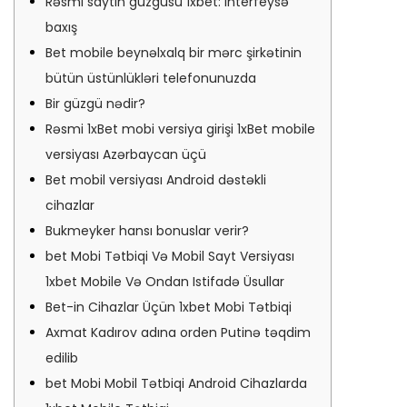
Rəsmi saytın güzgüsü 1xbet: interfeysə
baxış
Bet mobile beynəlxalq bir mərc şirkətinin
bütün üstünlükləri telefonunuzda
Bir güzgü nədir?
Rəsmi 1xBet mobi versiya girişi 1xBet mobile
versiyası Azərbaycan üçü
Bet mobil versiyası Android dəstəkli
cihazlar
Bukmeyker hansı bonuslar verir?
bet Mobi Tətbiqi Və Mobil Sayt Versiyası
1xbet Mobile Və Ondan Istifadə Üsullar
Bet-in Cihazlar Üçün 1xbet Mobi Tətbiqi
Axmat Kadırov adına orden Putinə təqdim
edilib
bet Mobi Mobil Tətbiqi Android Cihazlarda