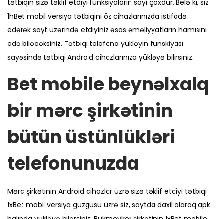
tətbiqin sizə təklif etdiyi funksiyaların sayı çoxdur. Belə ki, siz
1hBet mobil versiya tətbiqini öz cihazlarınızda istifadə
edərək sayt üzərində etdiyiniz əsas əməliyyatların hamısını
edə biləcəksiniz. Tətbiqi telefona yükləyin funskiyası
sayəsində tətbiqi Android cihazlarınıza yükləyə bilirsiniz.
Bet mobile beynəlxalq
bir mərc şirkətinin
bütün üstünlükləri
telefonunuzda
Mərc şirkətinin Android cihazlar üzrə sizə təklif etdiyi tətbiqi
1xBet mobil versiya güzgüsü üzrə siz, saytda daxil olaraq apk
halında yükləyə bilərsiniz. Bukmeyker şirkətinin 1xBet mobile