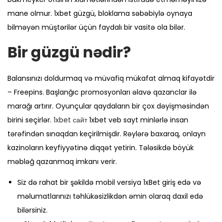
mane olmur. 1xbet güzgü, bloklama səbəbiylə oynaya
bilməyən müştərilər üçün faydalı bir vasitə ola bilər.
Bir güzgü nədir?
Balansınızı doldurmaq və müvafiq mükafat almaq kifayətdir
– Freepins. Başlanğıc promosyonları əlavə qazanclar ilə
marağı artırır. Oyunçular qaydaların bir çox dəyişməsindən
birini seçirlər.
1xbet сайт
1xbet veb sayt minlərlə insan
tərəfindən sınaqdan keçirilmişdir. Rəylərə baxaraq, onlayn
kazinoların keyfiyyətinə diqqət yetirin. Tələsikdə böyük
məbləğ qazanmaq imkanı verir.
Siz də rahat bir şəkildə mobil versiya 1xBet giriş edə və
məlumatlarınızı təhlükəsizlikdən əmin olaraq daxil edə
bilərsiniz.