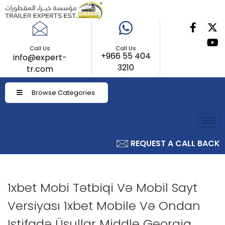
Call Us
Call Us
+966 55 404
info@expert-
3210
tr.com
Browse Categories
REQUEST A CALL BACK
1xbet Mobi Tətbiqi Və Mobil Sayt
Versiyası 1xbet Mobile Və Ondan
Istifadə Üsullar Middle Georgia