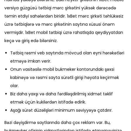
versiya güzgüsü tətbiqi mərc şirkətini yüksək dərəcədə
təmin etdiyi sahələrdən biridir. 1xBet mərc şirkəti təhlükəsiz
üzrə tətbiqlərə və mərc şirkətinin saytına xüsusi önəm
vermişdir. 1xBet mobil tətbiqi üzrə rahatlıqda qeydiyyatdan
keçə və giriş edə bilərsiniz.
Tətbiq rəsmi veb saytında mövcud olan eyni hərəkətləri
etməyə imkan verir.
Onun vasitəsilə mobil bukmeker kontorundakı şəxsi
kabinəyə və rəsmi sayta sürətli girişi həyata keçirmək
olar.
Biz daha yaxşı və daha fərdiləşdirilmiş xidmət təklif
etmək üçün kukilərdən istifadə edirik.
Aşağı sürət düzəlişləri minimum səviyyəyə çatdırır.
Bəzi dəyişdirmə saytlarında daha çox reklam var. Bu,
bukmeyker ofisinin xidmətlərindən istifadə etməməyinizə