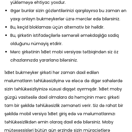
yükləməyə ehtiyac yoxdur.
Əgər bunlar sizin gözləntilərinizi qarşılayırsa bu zaman ən
yaxşı onlayn bukmeykerlər üzrə mərclər edə bilərsiniz.
Bu, keçid bloklaması üçün alternativ bir həlldir.
Bu, şirkətin istifadəçilərlə səmərəli əməkdaşlığa sadiq
olduğunu nümayiş etdirir.
Mərc şirkətinin 1xBet mobi versiyası tətbiqindən siz öz
cihazlarınızda yararlana bilərsiniz.
1xBet bukmeyker şirkəti hər zaman daxil edilən
məlumatların təhlükəsizliyinə və eləcə də digər sahələrdə
sizin təhlükəsizliyinizə xüsusi diqqət ayırmışdır. 1xBet moby
güzgü vasitəsilə daxil olmalara da həmçinin mərc şirkəti
tam bir şəkildə təhlükəsizlik zəmanəti verir. Siz də rahat bir
şəkildə mobil versiya 1xBet giriş edə və məlumatlarınızı
təhlükəsizlikdən əmin olaraq daxil edə bilərsiniz. Moby
mütəxəssisləri bütün gün ərzində sizin müraciətlərə