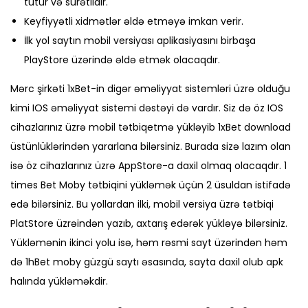
tutur və sürətlidir.
Keyfiyyətli xidmətlər əldə etməyə imkan verir.
İlk yol saytın mobil versiyası aplikasiyasını birbaşa
PlayStore üzərində əldə etmək olacaqdır.
Mərc şirkəti 1xBet-in digər əməliyyat sistemləri üzrə olduğu
kimi IOS əməliyyat sistemi dəstəyi də vardır. Siz də öz IOS
cihazlarınız üzrə mobil tətbiqetmə yükləyib 1xBet download
üstünlüklərindən yararlana bilərsiniz. Burada sizə lazım olan
isə öz cihazlarınız üzrə AppStore-a daxil olmaq olacaqdır. 1
times Bet Moby tətbiqini yükləmək üçün 2 üsuldan istifadə
edə bilərsiniz. Bu yollardan ilki, mobil versiya üzrə tətbiqi
PlatStore üzrəindən yazıb, axtarış edərək yükləyə bilərsiniz.
Yükləmənin ikinci yolu isə, həm rəsmi sayt üzərindən həm
də 1hBet moby güzgü saytı əsasında, sayta daxil olub apk
halında yükləməkdir.