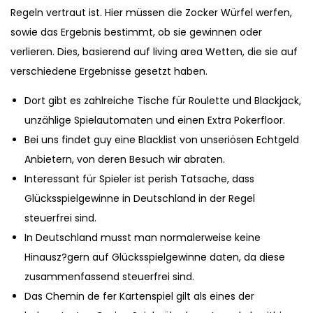
Regeln vertraut ist. Hier müssen die Zocker Würfel werfen,
sowie das Ergebnis bestimmt, ob sie gewinnen oder
verlieren. Dies, basierend auf living area Wetten, die sie auf
verschiedene Ergebnisse gesetzt haben.
Dort gibt es zahlreiche Tische für Roulette und Blackjack,
unzählige Spielautomaten und einen Extra Pokerfloor.
Bei uns findet guy eine Blacklist von unseriösen Echtgeld
Anbietern, von deren Besuch wir abraten.
Interessant für Spieler ist perish Tatsache, dass
Glücksspielgewinne in Deutschland in der Regel
steuerfrei sind.
In Deutschland musst man normalerweise keine
Hinausz?gern auf Glücksspielgewinne daten, da diese
zusammenfassend steuerfrei sind.
Das Chemin de fer Kartenspiel gilt als eines der