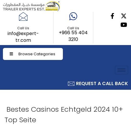
Call Us
Call Us
+966 55 404
info@expert-
3210
tr.com
Browse Categories
REQUEST A CALL BACK
️ Bestes Casinos Echtgeld 2024 10+
Top Seite