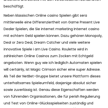
beschäftigt.
Neben klassischen Online casino Spielen gibt sera
mittlerweile eine Differenziertheit von Game Present Live
Dealer Spielen, die Sie internet marketing Internet casino
mit echtem Geld spielen können. Dazu gehören Monopoly,
Deal or Zero Deal, Dream Catcher und viele weitere
innovative Spiele i am Live Casino. Roulette wird in
zahlreichen Online Casinos zum Zocken mit Echtgeld
angeboten. Wenn guy wie ich lediglich Automaten spielen
will certainly, ist Magic Crimson sicher eine super Adresse.
Als Teil der NetBet-Gruppe bietet unsere Plattform dieses
unterhaltsames Spieleumfeld, dasjenige absolut sicher
sowie zuverlässig ist. Genau diese Eigenschaften werden
von führenden Organisationen, die für perish Regulierung
und Test von Online-Glücksspielseiten zuständig und