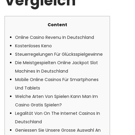
Vergleich
Content
Online Casino Revenu In Deutschland
Kostenloses Keno
Steuerregelungen Für Glücksspielgewinne
Die Meistgespielten Online Jackpot Slot
Machines In Deutschland
Mobile Online Casinos Für Smartphones
Und Tablets
Welche Arten Von Spielen Kann Man Im
Casino Gratis Spielen?
Legalität Von On The Internet Casinos In
Deutschland
Geniessen Sie Unsere Grosse Auswahl An