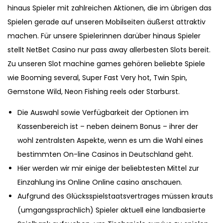
hinaus Spieler mit zahlreichen Aktionen, die im übrigen das
Spielen gerade auf unseren Mobilseiten äußerst attraktiv
machen. Für unsere Spielerinnen darüber hinaus Spieler
stellt NetBet Casino nur pass away allerbesten Slots bereit.
Zu unseren Slot machine games gehören beliebte Spiele
wie Booming several, Super Fast Very hot, Twin Spin,
Gemstone Wild, Neon Fishing reels oder Starburst.
Die Auswahl sowie Verfügbarkeit der Optionen im
Kassenbereich ist – neben deinem Bonus – ihrer der
wohl zentralsten Aspekte, wenn es um die Wahl eines
bestimmten On-line Casinos in Deutschland geht.
Hier werden wir mir einige der beliebtesten Mittel zur
Einzahlung ins Online Online casino anschauen.
Aufgrund des Glücksspielstaatsvertrages müssen krauts
(umgangssprachlich) Spieler aktuell eine landbasierte