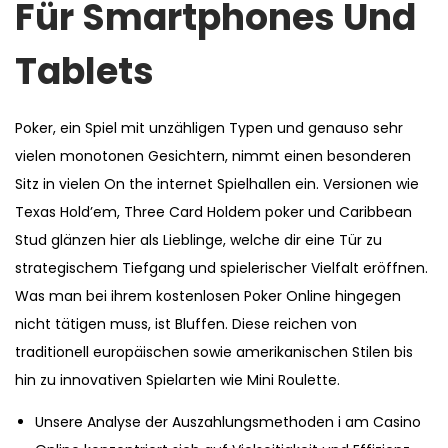
Für Smartphones Und
Tablets
Poker, ein Spiel mit unzähligen Typen und genauso sehr
vielen monotonen Gesichtern, nimmt einen besonderen
Sitz in vielen On the internet Spielhallen ein. Versionen wie
Texas Hold’em, Three Card Holdem poker und Caribbean
Stud glänzen hier als Lieblinge, welche dir eine Tür zu
strategischem Tiefgang und spielerischer Vielfalt eröffnen.
Was man bei ihrem kostenlosen Poker Online hingegen
nicht tätigen muss, ist Bluffen. Diese reichen von
traditionell europäischen sowie amerikanischen Stilen bis
hin zu innovativen Spielarten wie Mini Roulette.
Unsere Analyse der Auszahlungsmethoden i am Casino