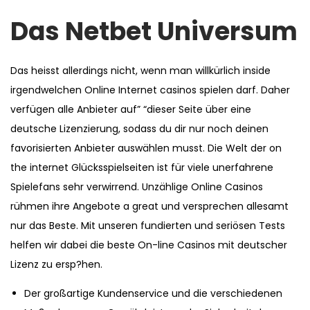
Das Netbet Universum
Das heisst allerdings nicht, wenn man willkürlich inside
irgendwelchen Online Internet casinos spielen darf. Daher
verfügen alle Anbieter auf” “dieser Seite über eine
deutsche Lizenzierung, sodass du dir nur noch deinen
favorisierten Anbieter auswählen musst. Die Welt der on
the internet Glücksspielseiten ist für viele unerfahrene
Spielefans sehr verwirrend. Unzählige Online Casinos
rühmen ihre Angebote a great und versprechen allesamt
nur das Beste. Mit unseren fundierten und seriösen Tests
helfen wir dabei die beste On-line Casinos mit deutscher
Lizenz zu ersp?hen.
Der großartige Kundenservice und die verschiedenen