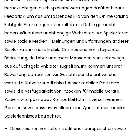
berücksichtigen auch Spielerbewertungen darüber hinaus
Feedback, um das umfassendes Bild von den Online Casino
Echtgeld Erfahrungen zu erhalten, die Dritte gemacht
haben. Wir nutzen unabhängige Webseiten wie Spielerforen
sowie soziale Medien, 1 Meinungen und Erfahrungen anderer
Spieler zu sammeln. Mobile Casinos sind von steigender
Bedeutung, da lieber und mehr Menschen von unterwegs
aus auf Echtgeld Anbieter zugreifen. Im Rahmen unserer
Bewertung betrachten wir Gesichtspunkte auf welche
weise die Nutzerfreundlichkeit dieser mobilen Plattform
sowie die Verfügbarkeit von” “Zocken für mobile Geräte.
Zudem wird pass away Kompatibilität mit verschiedenen
Geräten sowie pass away allgemeine Qualität des mobilen
Spielerlebnisses betrachtet.
Diese reichen vonseiten traditionell europäischen sowie