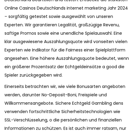
Online Casinos Deutschlands internet marketing Jahr 2024
– sorgfältig getestet sowie ausgewählt von unseren
Experten. Wir garantieren Legalität, großzügige Revenu,
saftige Promos sowie eine unendliche Spielauswahl. Eine
klar ausgewiesene Auszahlungsquote wird vonseiten vielen
Experten wie Indikator für die Fairness einer Spielplattform
angesehen. Eine höhere Auszahlungsquote bedeutet, wenn
ein größerer Prozentsatz der Echtgeldeinsätze a good die
Spieler zurückgegeben wird.
Einerseits betrachten wir, wie viele Bonusarten angeboten
werden, darunter No-Deposit-Boni, Freispiele und
Willkommensangebote. Sichere Echtgeld Gambling dens
verwenden fortschrittliche Sicherheitstechnologien wie
SSL-Verschlüsselung, o die persönlichen und finanziellen
Informationen zu schützen. Es ist auch immer ratsam, nur