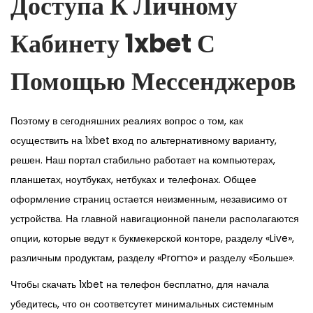
Доступа К Личному
Кабинету 1xbet С
Помощью Мессенджеров
Поэтому в сегодняшних реалиях вопрос о том, как
осуществить на 1xbet вход по альтернативному варианту,
решен. Наш портал стабильно работает на компьютерах,
планшетах, ноутбуках, нетбуках и телефонах. Общее
оформление страниц остается неизменным, независимо от
устройства. На главной навигационной панели располагаются
опции, которые ведут к букмекерской конторе, разделу «Live»,
различным продуктам, разделу «Promo» и разделу «Больше».
Чтобы скачать 1xbet на телефон бесплатно, для начала
убедитесь, что он соответсутет минимальных системным