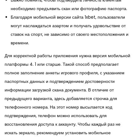
необходимо предъявить скан или фотографию паспорта.
Благодаря мобильной версии сайта 1xbet, пользователи
могут наслаждаться азартом и получать удовольствие от
ставок на спорт, не зависимо от своего местоположения и
времени.
Для корректной работы приложения нужна версия мобильной
платформы 4. 1 или старше. Такой способ предполагает
полное заполнение анкеты игрового профиля, с указанием
паспортных данных и подтверждением достоверности
информации загрузкой скана документа. В отличие от
предыдущего варианта, здесь добавляется строчка для
телефонного номера. На этот номер высылается код
подтверждения, телефон можно использовать для
восстановления доступа к аккаунту. Чтобы каждый раз не
искать зеркало, рекомендуем установить мобильное