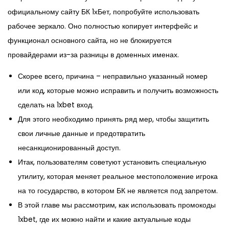
официальному сайту БК 1хБет, попробуйте использовать
рабочее зеркало. Оно полностью копирует интерфейс и
функционал основного сайта, но не блокируется
провайдерами из-за разницы в доменных именах.
Скорее всего, причина – неправильно указанный номер
или код, которые можно исправить и получить возможность
сделать на 1xbet вход.
Для этого необходимо принять ряд мер, чтобы защитить
свои личные данные и предотвратить
несанкционированный доступ.
Итак, пользователям советуют установить специальную
утилиту, которая меняет реальное местоположение игрока
на то государство, в котором БК не является под запретом.
В этой главе мы рассмотрим, как использовать промокоды
1xbet, где их можно найти и какие актуальные коды