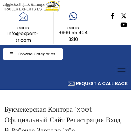
Call Us
Call Us
+966 55 404
info@expert-
3210
tr.com
Browse Categories
REQUEST A CALL BACK
Букмекерская Контора 1xbet
Официальный Сайт Регистрация Вход
В Рабочее Зеркало 1хбе