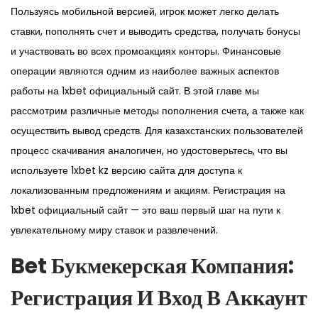
Пользуясь мобильной версией, игрок может легко делать
ставки, пополнять счет и выводить средства, получать бонусы
и участвовать во всех промоакциях конторы. Финансовые
операции являются одним из наиболее важных аспектов
работы на 1xbet официальный сайт. В этой главе мы
рассмотрим различные методы пополнения счета, а также как
осуществить вывод средств. Для казахстанских пользователей
процесс скачивания аналогичен, но удостоверьтесь, что вы
используете 1xbet kz версию сайта для доступа к
локализованным предложениям и акциям. Регистрация на
1xbet официальный сайт — это ваш первый шаг на пути к
увлекательному миру ставок и развлечений.
Bet Букмекерская Компания:
Регистрация И Вход В Аккаунт