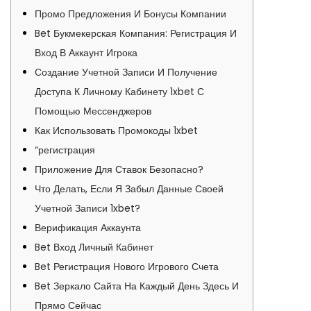
Промо Предложения И Бонусы Компании
Bet Букмекерская Компания: Регистрация И
Вход В Аккаунт Игрока
Создание Учетной Записи И Получение
Доступа К Личному Кабинету 1xbet С
Помощью Мессенджеров
Как Использовать Промокоды 1xbet
“регистрация
Приложение Для Ставок Безопасно?
Что Делать, Если Я Забыл Данные Своей
Учетной Записи 1xbet?
Верификация Аккаунта
Bet Вход Личный Кабинет
Bet Регистрация Нового Игрового Счета
Bet Зеркало Сайта На Каждый День Здесь И
Прямо Сейчас