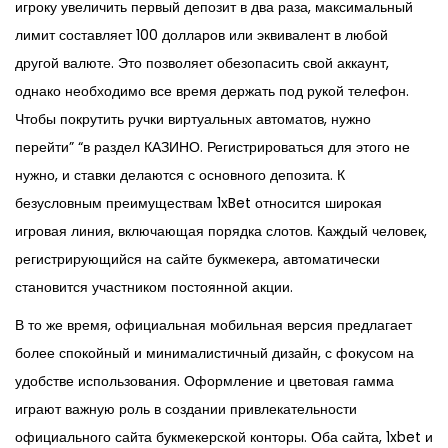
игроку увеличить первый депозит в два раза, максимальный
лимит составляет 100 долларов или эквивалент в любой
другой валюте. Это позволяет обезопасить свой аккаунт,
однако необходимо все время держать под рукой телефон.
Чтобы покрутить ручки виртуальных автоматов, нужно
перейти” “в раздел КАЗИНО. Регистрироваться для этого не
нужно, и ставки делаются с основного депозита. К
безусловным преимуществам 1xBet относится широкая
игровая линия, включающая порядка слотов. Каждый человек,
регистрирующийся на сайте букмекера, автоматически
становится участником постоянной акции.
В то же время, официальная мобильная версия предлагает
более спокойный и минималистичный дизайн, с фокусом на
удобстве использования. Оформление и цветовая гамма
играют важную роль в создании привлекательности
официального сайта букмекерской конторы. Оба сайта, 1xbet и