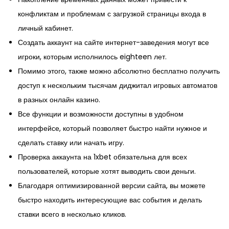
конфликтам и проблемам с загрузкой страницы входа в
личный кабинет.
Создать аккаунт на сайте интернет-заведения могут все
игроки, которым исполнилось eighteen лет.
Помимо этого, также можно абсолютно бесплатно получить
доступ к нескольким тысячам диджитал игровых автоматов
в разных онлайн казино.
Все функции и возможности доступны в удобном
интерфейсе, который позволяет быстро найти нужное и
сделать ставку или начать игру.
Проверка аккаунта на 1xbet обязательна для всех
пользователей, которые хотят выводить свои деньги.
Благодаря оптимизированной версии сайта, вы можете
быстро находить интересующие вас события и делать
ставки всего в несколько кликов.