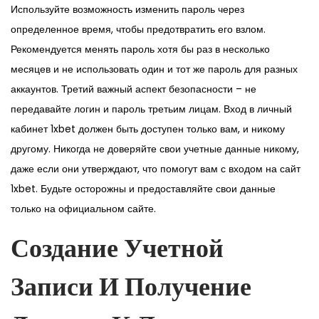
Используйте возможность изменить пароль через
определенное время, чтобы предотвратить его взлом.
Рекомендуется менять пароль хотя бы раз в несколько
месяцев и не использовать один и тот же пароль для разных
аккаунтов. Третий важный аспект безопасности – не
передавайте логин и пароль третьим лицам. Вход в личный
кабинет 1xbet должен быть доступен только вам, и никому
другому. Никогда не доверяйте свои учетные данные никому,
даже если они утверждают, что помогут вам с входом на сайт
1xbet. Будьте осторожны и предоставляйте свои данные
только на официальном сайте.
Создание Учетной
Записи И Получение