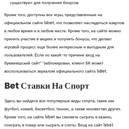
существуют для получения бонусов.
Кроме того, доступны все игры, представленные на
официальном сайте 1xbet, что позволяет насладиться азартом
в любое время и в любом месте. Кроме того, на сайте можно
принять участие в акциях и получить бонусы, что делает
игровой процесс еще более интересным и выгодным для
пользователей. Если по какой-то причине вход на
букмекерский сайт” “заблокирован, клиент БК может
воспользоваться зеркалом официального сайта 1xBet.
Bet Ставки На Спорт
Здесь вы найдете все популярные виды спорта, такие как
футбол, хоккей, баскетбол, теннис, а также множество других.
Кроме того, на сайте 1xbet вы сможете сыграть в казино,
поиграть в покер или сыграть в слоты. Вход на сайт 1xbet