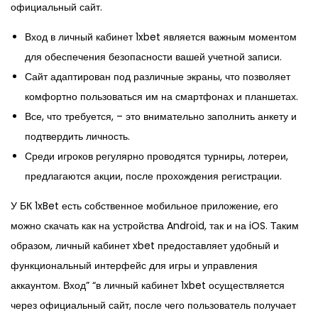
официальный сайт.
Вход в личный кабинет 1xbet является важным моментом
для обеспечения безопасности вашей учетной записи.
Сайт адаптирован под различные экраны, что позволяет
комфортно пользоваться им на смартфонах и планшетах.
Все, что требуется, – это внимательно заполнить анкету и
подтвердить личность.
Среди игроков регулярно проводятся турниры, лотереи,
предлагаются акции, после прохождения регистрации.
У БК 1xBet есть собственное мобильное приложение, его
можно скачать как на устройства Android, так и на iOS. Таким
образом, личный кабинет xbet предоставляет удобный и
функциональный интерфейс для игры и управления
аккаунтом. Вход” “в личный кабинет 1xbet осуществляется
через официальный сайт, после чего пользователь получает