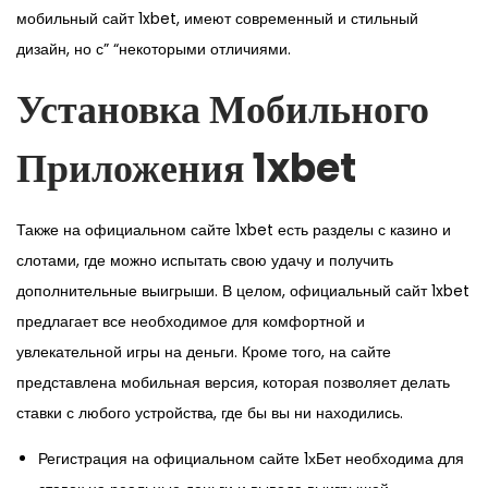
мобильный сайт 1xbet, имеют современный и стильный
дизайн, но с” “некоторыми отличиями.
Установка Мобильного
Приложения 1xbet
Также на официальном сайте 1xbet есть разделы с казино и
слотами, где можно испытать свою удачу и получить
дополнительные выигрыши. В целом, официальный сайт 1xbet
предлагает все необходимое для комфортной и
увлекательной игры на деньги. Кроме того, на сайте
представлена мобильная версия, которая позволяет делать
ставки с любого устройства, где бы вы ни находились.
Регистрация на официальном сайте 1хБет необходима для