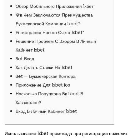
Обзор Мобильного Приложения 1хбет
💎в Чем Заключаются Преимущества
Букмекерской Компании 1xbet?
Регистрация Нового Счета 1xbet”
Решение Проблем С Входом В Личный
Кабинет 1xbet
Bet Вход
Как Делать Ставки На 1xbet
Bet — Букмекерская Контора
Приложение Для 1xbet Ios
Насколько Популярна Бк 1xbet В
Казахстане?
Вход В Личный Кабинет 1xbet
Использование 1xbet промокода при регистрации позволит