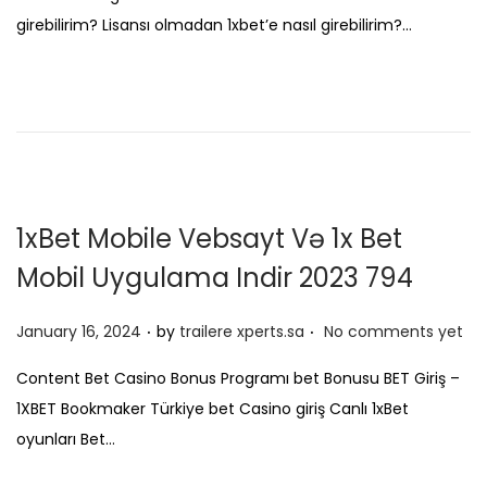
t
girebilirim? Lisansı olmadan 1xbet’e nasıl girebilirim?…
e
d
o
n
1xBet Mobile Vebsayt Və 1x Bet
Mobil Uygulama Indir 2023 794
.
.
P
January 16, 2024
by
trailere xperts.sa
No comments yet
o
Content Bet Casino Bonus Programı bet Bonusu BET Giriş –
s
1XBET Bookmaker Türkiye bet Casino giriş Canlı 1xBet
t
oyunları Bet…
e
d