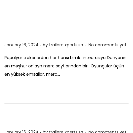
o
n
.
.
P
January 16, 2024
by
trailere xperts.sa
No comments yet
o
Populyar trekerlərdən hər hansı biri ilə inteqrasiya Dünyanın
s
ən məşhur onlayn mərc saytlarından biri. Oyunçular üçün
t
ən yüksək əmsallar, mərc…
e
d
o
n
.
.
P
January 16, 2024
by
trailere xperts.sa
No comments yet