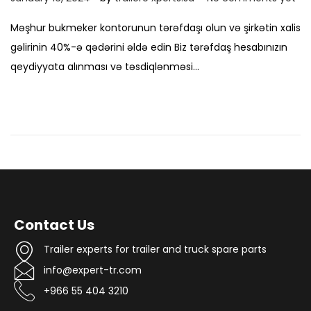
o
Məşhur bukmeker kontorunun tərəfdaşı olun və şirkətin xalis
s
gəlirinin 40%-ə qədərini əldə edin Biz tərəfdaş hesabınızın
t
qeydiyyata alınması və təsdiqlənməsi…
e
d
o
n
Contact Us
Trailer experts for trailer and truck spare parts
info@expert-tr.com
+966 55 404 3210