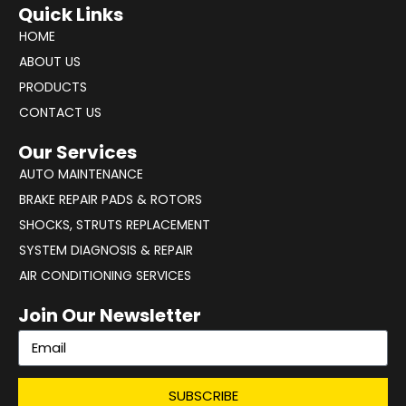
Quick Links
HOME
ABOUT US
PRODUCTS
CONTACT US
Our Services
AUTO MAINTENANCE
BRAKE REPAIR PADS & ROTORS
SHOCKS, STRUTS REPLACEMENT
SYSTEM DIAGNOSIS & REPAIR​​
AIR CONDITIONING SERVICES
Join Our Newsletter
SUBSCRIBE