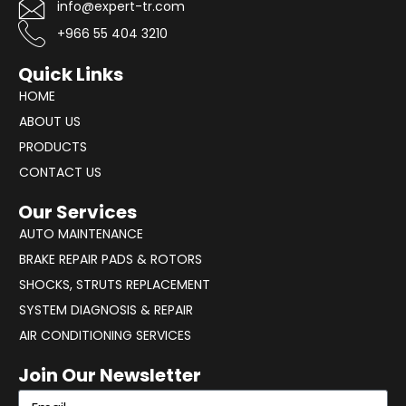
info@expert-tr.com
3
7
+966 55 404 3210
9
Quick Links
4
HOME
ABOUT US
PRODUCTS
CONTACT US
Our Services
AUTO MAINTENANCE
BRAKE REPAIR PADS & ROTORS
SHOCKS, STRUTS REPLACEMENT
SYSTEM DIAGNOSIS & REPAIR​​
AIR CONDITIONING SERVICES
Join Our Newsletter