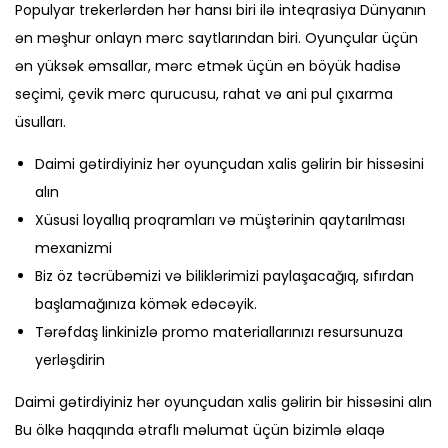
t
t
Populyar trekerlərdən hər hansı biri ilə inteqrasiya Dünyanın
e
e
ən məşhur onlayn mərc saytlarından biri. Oyunçular üçün
d
d
ən yüksək əmsallar, mərc etmək üçün ən böyük hadisə
o
i
seçimi, çevik mərc qurucusu, rahat və ani pul çıxarma
n
n
üsulları.
Daimi gətirdiyiniz hər oyunçudan xalis gəlirin bir hissəsini
alın
Xüsusi loyallıq proqramları və müştərinin qaytarılması
mexanizmi
Biz öz təcrübəmizi və biliklərimizi paylaşacağıq, sıfırdan
başlamağınıza kömək edəcəyik.
Tərəfdaş linkinizlə promo materiallarınızı resursunuza
yerləşdirin
Daimi gətirdiyiniz hər oyunçudan xalis gəlirin bir hissəsini alın
Bu ölkə haqqında ətraflı məlumat üçün bizimlə əlaqə