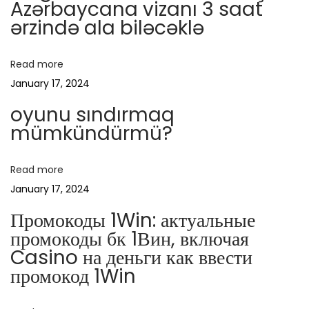
Azərbaycana vizanı 3 saat
s
ərzində ala biləcəklə
t
1
x
Read more
B
January 17, 2024
e
oyunu sındırmaq
t
mümkündürmü?
M
o
Read more
b
January 17, 2024
i
Промокоды 1Win: актуальные
l
промокоды бк 1Вин, включая
e
Casino на деньги как ввести
V
промокод 1Win
e
b