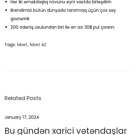
Hər iki əməkdaşlıq növünü eyni vaxtda birləşdirin
Brendimizi bütün dünyada tanıtmaq üçün çox səy
göstəririk
200 ödəniş üsulundan biri ilə ən azı 30$ pul çıxarın.
Tags
:
1xbet
,
1xbet AZ
P
r
e
v
i
o
Related Posts
u
s
January 17, 2024
P
Bu gündən xarici vətəndaşlar
o