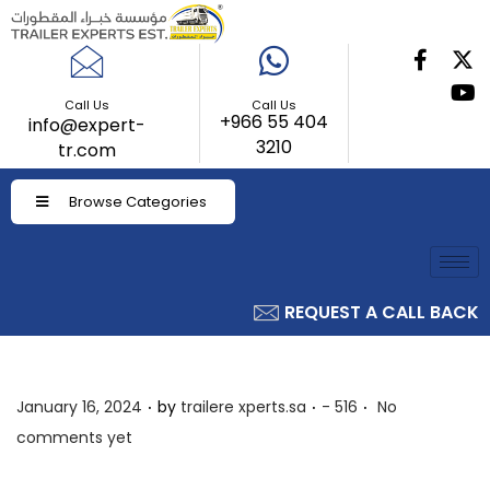
Call Us
Call Us
+966 55 404
info@expert-
3210
tr.com
Browse Categories
REQUEST A CALL BACK
.
.
.
P
P
January 16, 2024
by
trailere xperts.sa
- 516
No
o
o
comments yet
s
s