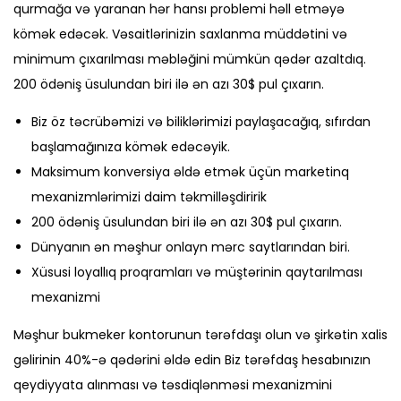
qurmağa və yaranan hər hansı problemi həll etməyə
kömək edəcək. Vəsaitlərinizin saxlanma müddətini və
minimum çıxarılması məbləğini mümkün qədər azaltdıq.
200 ödəniş üsulundan biri ilə ən azı 30$ pul çıxarın.
Biz öz təcrübəmizi və biliklərimizi paylaşacağıq, sıfırdan
başlamağınıza kömək edəcəyik.
Maksimum konversiya əldə etmək üçün marketinq
mexanizmlərimizi daim təkmilləşdiririk
200 ödəniş üsulundan biri ilə ən azı 30$ pul çıxarın.
Dünyanın ən məşhur onlayn mərc saytlarından biri.
Xüsusi loyallıq proqramları və müştərinin qaytarılması
mexanizmi
Məşhur bukmeker kontorunun tərəfdaşı olun və şirkətin xalis
gəlirinin 40%-ə qədərini əldə edin Biz tərəfdaş hesabınızın
qeydiyyata alınması və təsdiqlənməsi mexanizmini