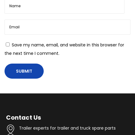
U
y
g
u
l
a
Save my name, email, and website in this browser for
m
the next time I comment.
a
I
n
d
i
r
2
Contact Us
0
Trailer experts for trailer and truck spare parts
2