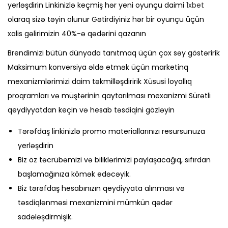
yerləşdirin Linkinizlə keçmiş hər yeni oyunçu daimi
1xbet
olaraq sizə təyin olunur Gətirdiyiniz hər bir oyunçu üçün
xalis gəlirimizin 40%-ə qədərini qazanın
Brendimizi bütün dünyada tanıtmaq üçün çox səy göstəririk
Maksimum konversiya əldə etmək üçün marketinq
mexanizmlərimizi daim təkmilləşdiririk Xüsusi loyallıq
proqramları və müştərinin qaytarılması mexanizmi Sürətli
qeydiyyatdan keçin və hesab təsdiqini gözləyin
Tərəfdaş linkinizlə promo materiallarınızı resursunuza
yerləşdirin
Biz öz təcrübəmizi və biliklərimizi paylaşacağıq, sıfırdan
başlamağınıza kömək edəcəyik.
Biz tərəfdaş hesabınızın qeydiyyata alınması və
təsdiqlənməsi mexanizmini mümkün qədər
sadələşdirmişik.