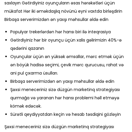
saxlayın Gətirdiyiniz oyunçuların əsas hərəkətləri üçün
mükafat Hər iki əməkdaşlıq növünü eyni vaxtda birləşdirin
Birbaşa serverimizdən ən yaxşı məhsullar əldə edin
Populyar trekerlərdən hər hansı biri ilə inteqrasiya
Gətirdiyiniz hər bir oyunçu üçün xalis gəlirimizin 40%-ə
qədərini qazanın
Oyunçular üçün ən yüksək əmsallar, mərc etmək üçün
ən böyük hadisə seçimi, çevik mərc qurucusu, rahat və
ani pul çıxarma üsulları.
Birbaşa serverimizdən ən yaxşı məhsullar əldə edin
Şəxsi meneceriniz sizə düzgün marketinq strategiyası
qurmağa və yaranan hər hansı problemi həll etməyə
kömək edəcək.
Sürətli qeydiyyatdan keçin və hesab təsdiqini gözləyin
Şəxsi meneceriniz sizə düzgün marketinq strategiyası