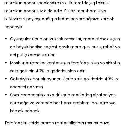
mümkün qədər sadələşdirmişik. İlk tərəfdaşlıq linkinizi
mümkün qədər tez əldə edin. Biz öz təcrübəmizi və
biliklərimizi paylaşacağıq, sıfırdan başlamağınıza kömək
edəcəyik.
Oyunçular üçün ən yüksək əmsallar, mərc etmək üçün
ən böyük hadisə seçimi, çevik mərc qurucusu, rahat və
ani pul çıxarma üsulları.
Məşhur bukmeker kontorunun tərəfdaşı olun və şirkətin
xalis gəlirinin 40%-ə qədərini əldə edin
Gətirdiyiniz hər bir oyunçu üçün xalis gəlirimizin 40%-ə
qədərini qazanın
Şəxsi meneceriniz sizə düzgün marketinq strategiyası
qurmağa və yaranan hər hansı problemi həll etməyə
kömək edəcək.
Tərəfdaş linkinizlə promo materiallarınızı resursunuza