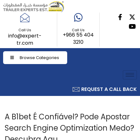
Call Us
Call Us
+966 55 404
info@expert-
3210
tr.com
Browse Categories
REQUEST A CALL BACK
A B1bet É Confiável? Pode Apostar
Search Engine Optimization Medo?
Descubra Aqu