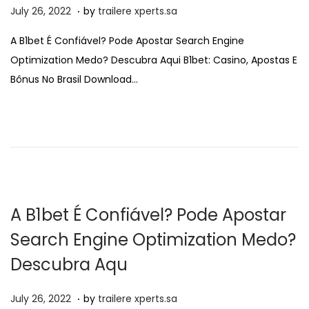
.
P
J
July 26, 2022
by
trailere xperts.sa
o
a
A B1bet É Confiável? Pode Apostar Search Engine
s
n
Optimization Medo? Descubra Aqui B1bet: Casino, Apostas E
t
u
Bônus No Brasil Download…
e
a
d
r
o
y
n
1
1
,
2
A B1bet É Confiável? Pode Apostar
0
Search Engine Optimization Medo?
2
Descubra Aqu
4
.
P
J
July 26, 2022
by
trailere xperts.sa