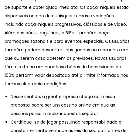
de suporte e obter ajuda imediata. Os caça-níqueis estão
disponíveis no ano de quaisquer temas e variações,
incluindo caça-níqueis progressivos, clássicos e de vídeo.
Além dos bônus regulares, a B1Bet também lança
promoções sazonais e para eventos especiais. Os usuários
também podem descartar seus ganhos no momento em
que quiserem caso acertem as previsões. Novos usuários
têm direito an um cuantioso bônus de boas-vindas de
100% perform valor depositado até o limite informado nos
termos electronic condições.
Nesse sentido, a great empresa chega com essa
proposta, sobre ser um cassino online em que as
pessoas possam realizar apostas seguras.
Certifique-se de jogar possuindo responsabilidade e
constantemente verifique as leis do seu país antes de