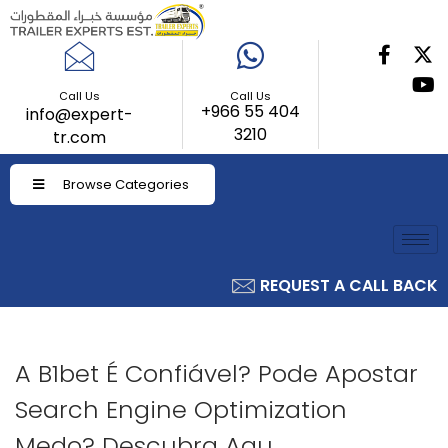
Call Us
Call Us
+966 55 404
info@expert-
3210
tr.com
Browse Categories
REQUEST A CALL BACK
A B1bet É Confiável? Pode Apostar
Search Engine Optimization
Medo? Descubra Aqu