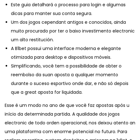
Este guia detalhará o processo para login e algumas
dicas para manter sua conta segura.
Um dos jogos cependant antigos e conocidos, ainda
muito procurado por ter o baixo investimento electronic
um alto restitución.
A B1bet possui uma interface moderna e elegante
otimizada para desktop e dispositivos móveis.
Simplificando, você tem a possibilidade de obter o
reembolso da suan aposta a qualquer momento
durante o suceso esportivo onde dar, e não só depois
que a great aposta for liquidada.
Esse é um modo no ano de que você faz apostas após u
início da determinada partida. A qualidade dos jogos
electronic de todo orden operacional, nos deixou atento an
uma plataforma com enorme potencial no futuro. Para