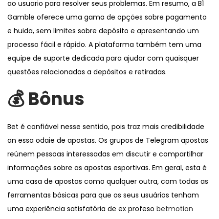
ao usuario para resolver seus problemas. Em resumo, a B1
Gamble oferece uma gama de opções sobre pagamento
e huida, sem limites sobre depósito e apresentando um
processo fácil e rápido. A plataforma também tem uma
equipe de suporte dedicada para ajudar com quaisquer
questões relacionadas a depósitos e retiradas.
💰 Bônus
Bet é confiável nesse sentido, pois traz mais credibilidade
an essa odaie de apostas. Os grupos de Telegram apostas
reúnem pessoas interessadas em discutir e compartilhar
informações sobre as apostas esportivas. Em geral, esta é
uma casa de apostas como qualquer outra, com todas as
ferramentas básicas para que os seus usuários tenham
uma experiência satisfatória de ex profeso
betmotion