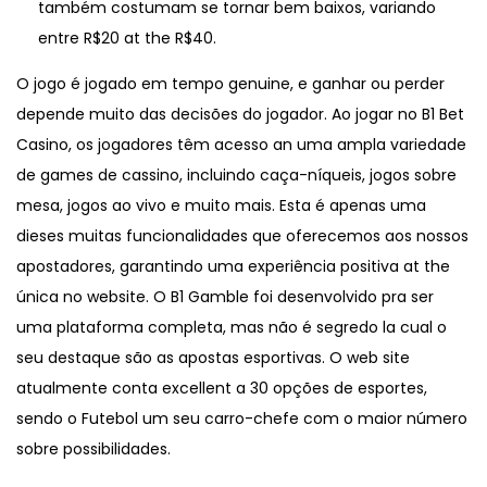
também costumam se tornar bem baixos, variando
entre R$20 at the R$40.
O jogo é jogado em tempo genuine, e ganhar ou perder
depende muito das decisões do jogador. Ao jogar no B1 Bet
Casino, os jogadores têm acesso an uma ampla variedade
de games de cassino, incluindo caça-níqueis, jogos sobre
mesa, jogos ao vivo e muito mais. Esta é apenas uma
dieses muitas funcionalidades que oferecemos aos nossos
apostadores, garantindo uma experiência positiva at the
única no website. O B1 Gamble foi desenvolvido pra ser
uma plataforma completa, mas não é segredo la cual o
seu destaque são as apostas esportivas. O web site
atualmente conta excellent a 30 opções de esportes,
sendo o Futebol um seu carro-chefe com o maior número
sobre possibilidades.