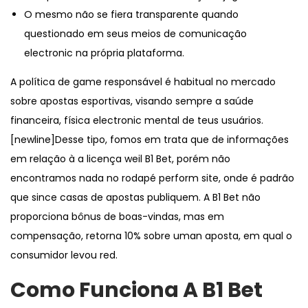
O mesmo não se fiera transparente quando
questionado em seus meios de comunicação
electronic na própria plataforma.
A política de game responsável é habitual no mercado
sobre apostas esportivas, visando sempre a saúde
financeira, física electronic mental de teus usuários.
[newline]Desse tipo, fomos em trata que de informações
em relação à a licença weil B1 Bet, porém não
encontramos nada no rodapé perform site, onde é padrão
que since casas de apostas publiquem. A B1 Bet não
proporciona bônus de boas-vindas, mas em
compensação, retorna 10% sobre uman aposta, em qual o
consumidor levou red.
Como Funciona A B1 Bet