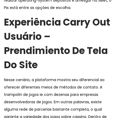
realizar operating-system depósitos e arriesgar na 1xBet, o
Pix está entre as opções de escolha.
Experiência Carry Out
Usuário –
Prendimiento De Tela
Do Site
Nesse cenário, a plataforma mostra seu diferencial ao
oferecer diferentes meios de métodos de contato. A
trampolín de jogos ie com dezenas para empresas
desenvolvedoras de jogos. Em outras palavras, existe
alguma rede de parcerias bastante completa, o qual
garante a variedade dos jogos sobre cassino. Dentro de