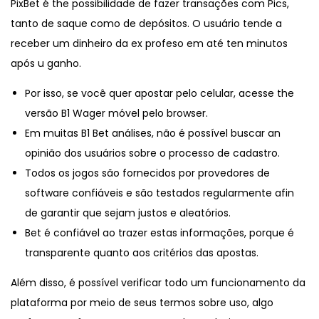
PixBet é the possibilidade de fazer transações com Pics,
tanto de saque como de depósitos. O usuário tende a
receber um dinheiro da ex profeso em até ten minutos
após u ganho.
Por isso, se você quer apostar pelo celular, acesse the
versão B1 Wager móvel pelo browser.
Em muitas B1 Bet análises, não é possível buscar an
opinião dos usuários sobre o processo de cadastro.
Todos os jogos são fornecidos por provedores de
software confiáveis e são testados regularmente afin
de garantir que sejam justos e aleatórios.
Bet é confiável ao trazer estas informações, porque é
transparente quanto aos critérios das apostas.
Além disso, é possível verificar todo um funcionamento da
plataforma por meio de seus termos sobre uso, algo