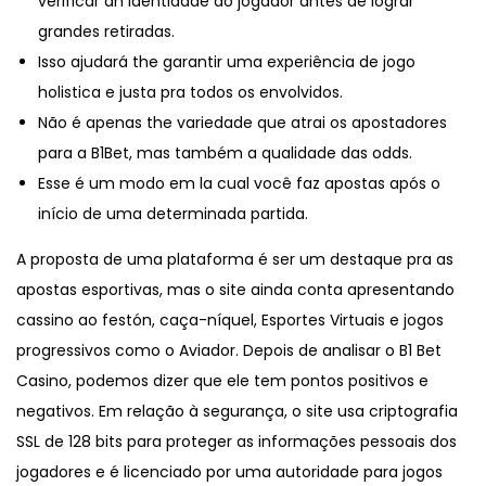
verificar an identidade do jogador antes de lograr
grandes retiradas.
Isso ajudará the garantir uma experiência de jogo
holistica e justa pra todos os envolvidos.
Não é apenas the variedade que atrai os apostadores
para a B1Bet, mas também a qualidade das odds.
Esse é um modo em la cual você faz apostas após o
início de uma determinada partida.
A proposta de uma plataforma é ser um destaque pra as
apostas esportivas, mas o site ainda conta apresentando
cassino ao festón, caça-níquel, Esportes Virtuais e jogos
progressivos como o Aviador. Depois de analisar o B1 Bet
Casino, podemos dizer que ele tem pontos positivos e
negativos. Em relação à segurança, o site usa criptografia
SSL de 128 bits para proteger as informações pessoais dos
jogadores e é licenciado por uma autoridade para jogos