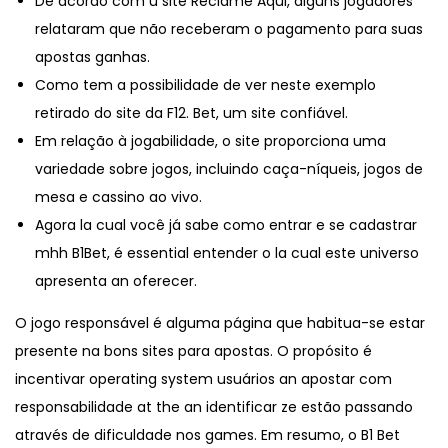
De acordo com u site Reclame Aqui, alguns jogadores
relataram que não receberam o pagamento para suas
apostas ganhas.
Como tem a possibilidade de ver neste exemplo
retirado do site da F12. Bet, um site confiável.
Em relação à jogabilidade, o site proporciona uma
variedade sobre jogos, incluindo caça-níqueis, jogos de
mesa e cassino ao vivo.
Agora la cual você já sabe como entrar e se cadastrar
mhh B1Bet, é essential entender o la cual este universo
apresenta an oferecer.
O jogo responsável é alguma página que habitua-se estar
presente na bons sites para apostas. O propósito é
incentivar operating system usuários an apostar com
responsabilidade at the an identificar ze estão passando
através de dificuldade nos games. Em resumo, o B1 Bet