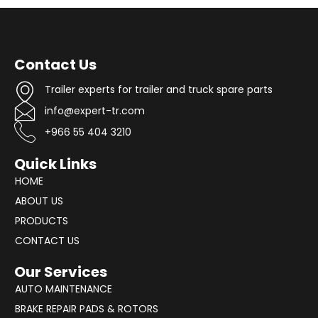
n
u
s
Contact Us
R
Trailer experts for trailer and truck spare parts
u
info@expert-tr.com
l
+966 55 404 3210
e
s
Quick Links
F
HOME
ü
ABOUT US
r
PRODUCTS
B
CONTACT US
e
Our Services
s
AUTO MAINTENANCE
t
BRAKE REPAIR PADS & ROTORS
e