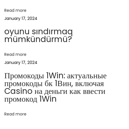
e
Read more
s
January 17, 2024
t
oyunu sındırmaq
e
mümkündürmü?
s
С
a
Read more
s
January 17, 2024
i
Промокоды 1Win: актуальные
n
промокоды бк 1Вин, включая
o
Casino на деньги как ввести
M
промокод 1Win
i
t
Read more
B
o