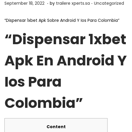
.
.
P
P
J
September 18, 2022
by
trailere xperts.sa
Uncategorized
o
o
a
s
s
n
“Dispensar 1xbet Apk Sobre Android Y Ios Para Colombia”
t
t
u
“Dispensar 1xbet
e
e
a
d
d
r
o
i
y
Apk En Android Y
n
n
1
5
Ios Para
,
2
0
Colombia”
2
4
Content