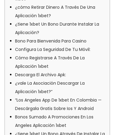
¿cómo Retirar Dinero A Través De Una
Aplicación 1xbet?
¿tiene 1xbet Un Bono Durante Instalar La
Aplicación?
Bono Para Bienvenida Para Casino
Configura La Seguridad De Tu Móvil:
Cómo Registrarse A Través De La
Aplicación 1xbet
Descarga El Archivo Apk:
¿vale La Asociación Descargar La
Aplicación 1xbet?”
“Los Angeles App De 1xbet En Colombia —
Descárgala Gratis Sobre Ios Y Android
Bonos Sumado A Promociones En Los
Angeles Aplicación 1xbet
¿tiene 1xbet Un Bono Através De Instalar La