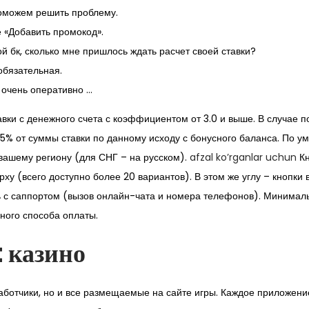
оможем решить проблему.
 «Добавить промокод».
й бк, сколько мне пришлось ждать расчет своей ставки?
обязательная.
 очень оперативно …
авки с денежного счета с коэффициентом от 3.0 и выше. В случае 
 5% от суммы ставки по данному исходу с бонусного баланса. По 
вашему региону (для СНГ – на русском).
afzal ko’rganlar uchun
Кн
у (всего доступно более 20 вариантов). В этом же углу – кнопки 
язь с саппортом (вызов онлайн-чата и номера телефонов). Минима
нного способа оплаты.
 казино
зработчики, но и все размещаемые на сайте игры. Каждое приложени