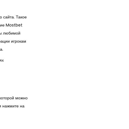
 сайта. Такое
ние Mostbet
еды любимой
рации игрокам
а.
ях
 которой можно
 и нажмите на