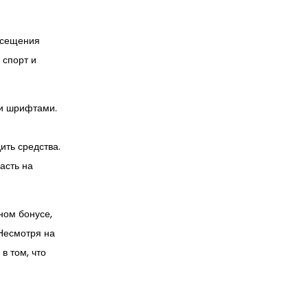
осещения
 спорт и
ми шрифтами.
ить средства.
асть на
ном бонусе,
 Несмотря на
в том, что