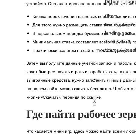
Different spar
d
d
устройств. Она адаптирована под операционные сист
o
i
Filters
Кнопка переключения языковых версий находится с
n
n
Fuel Tanker Pa
Для этого нужно размещать ставки типа «одинар» 
landing gear
В персональном порядке букмекер может потребо
Tires & Rims
Минимальная ставка составляет всего 10 рублей, 
Valves & Repair
Практически все игры на сайте mostbet доступны 
Затем вы получите данные учетной записи и пароль, к
хочет быстрее начать играть и зарабатывать, так как 
Contact Us
выигранные средства, нужно заполнить личные данны
на нашем сайте можно скачать бесплатно. Чтобы это с
кнопке «Скачать», перейдя по ссылке.
X
Где найти рабочее зе
Что касается мини игр, здесь можно найти всеми люб