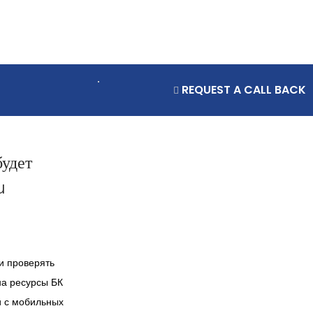
REQUEST A CALL BACK
удет
u
и проверять
на ресурсы БК
и с мобильных