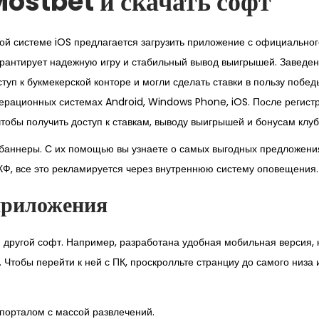
Mostbet и скачать софт
 системе iOS предлагается загрузить приложение с официального
арантирует надежную игру и стабильный вывод выигрышей. Заведе
ступ к букмекерской конторе и могли сделать ставки в пользу поб
перационных системах Android, Windows Phone, iOS. После регист
чтобы получить доступ к ставкам, выводу выигрышей и бонусам клуб
 баннеры. С их помощью вы узнаете о самых выгодных предложени
КФ, все это рекламируется через внутреннюю систему оповещения.
приложения
и другой софт. Например, разработана удобная мобильная версия,
. Чтобы перейти к ней с ПК, проскролльте странциу до самого низа
порталом с массой развлечений.