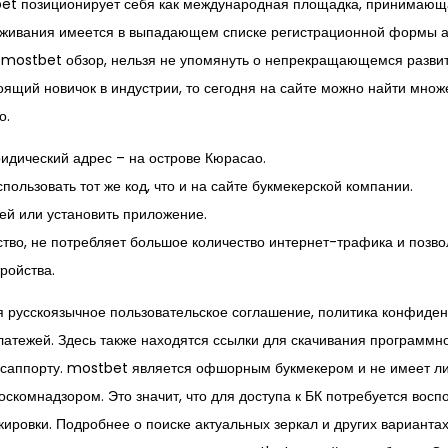
bet позиционирует себя как международная площадка, принимающа
роживания имеется в выпадающем списке регистрационной формы а
я mostbet обзор, нельзя не упомянуть о непрекращающемся разви
оящий новичок в индустрии, то сегодня на сайте можно найти множ
о.
идический адрес – на острове Кюрасао.
ользовать тот же код, что и на сайте букмекерской компании.
ей или установить приложение.
тво, не потребляет большое количество интернет-трафика и позво
ройства.
я русскоязычное пользовательское соглашение, политика конфиден
атежей. Здесь также находятся ссылки для скачивания программн
 к саппорту. mostbet является офшорным букмекером и не имеет л
скомнадзором. Это значит, что для доступа к БК потребуется восп
ровки. Подробнее о поиске актуальных зеркал и других вариантах