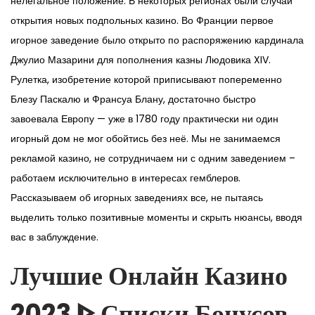
нелегальное положение. В некоторых регионах были случаи
открытия новых подпольных казино. Во Франции первое
игорное заведение было открыто по распоряжению кардинала
Джулио Мазарини для пополнения казны Людовика XIV.
Рулетка, изобретение которой приписывают попеременно
Блезу Паскалю и Франсуа Блану, достаточно быстро
завоевала Европу — уже в 1780 году практически ни один
игорный дом не мог обойтись без неё. Мы не занимаемся
рекламой казино, не сотрудничаем ни с одним заведением –
работаем исключительно в интересах гемблеров.
Рассказываем об игорных заведениях все, не пытаясь
выделить только позитивные моменты и скрыть нюансы, вводя
вас в заблуждение.
Лучшие Онлайн Казино
2023 ᐈ Списки Бонусов