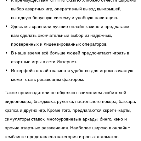
выбор азартных игр, оперативный вывод выигрышей,
выгодную бонусную систему и удобную навигацию.
Здесь мы сравнили лучшие онлайн казино и предлагаем
вам сделать окончательный выбор из надёжных,
проверенных и лицензированных операторов.
В наше время всё больше людей предпочитают играть в
азартные игры в сети Интернет.
Интерфейс онлайн казино и удобство для игрока зачастую
может стать решающим фактором.
Также производители не обделяют вниманием любителей
видеопокера, блэкджека, рулетки, настольного покера, баккара,
крэпса и других игр. Кроме того, предлагаются скрэтч-карты,
симуляторы ставок, многоуровневые аркады, бинго, кено и
прочие азартные развлечения. Наиболее широко в онлайн-
гемблинге представлена категория игровых автоматов.