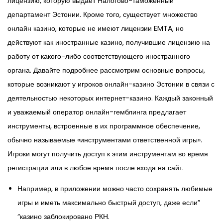
лицензию, которую выдает Налогово-таможенный
департамент Эстонии. Кроме того, существует множество
онлайн казино, которые не имеют лицензии EMTA, но
действуют как иностранные казино, получившие лицензию на
работу от какого-либо соответствующего иностранного
органа. Давайте подробнее рассмотрим основные вопросы,
которые возникают у игроков онлайн-казино Эстонии в связи с
деятельностью некоторых интернет-казино. Каждый законный
и уважаемый оператор онлайн-гемблинга предлагает
инструменты, встроенные в их программное обеспечение,
обычно называемые «инструментами ответственной игры».
Игроки могут получить доступ к этим инструментам во время
регистрации или в любое время после входа на сайт.
Например, в приложении можно часто сохранять любимые
игры и иметь максимально быстрый доступ, даже если”
“казино заблокировано РКН.