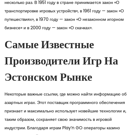
несколько раз. В 1951 году в стране принимается закон «О
транспортировке игровых устройств», в 1961 году — закон «О
путешествиях», в 1970 году — закон «О незаконном игорном
бизнесе» и в 2000 году — закон «О скачках».
Самые Известные
Производители Игр На
Эстонском Рынке
Некоторые важные ссылки, где можно найти информацию об
азартных играх. Этот поставщик программного обеспечения
признает и максимально использует новейшие технологии и,
таким образом, сохраняет свою значимость в игровой
индустрии. Благодаря играм Play’n GO операторы казино