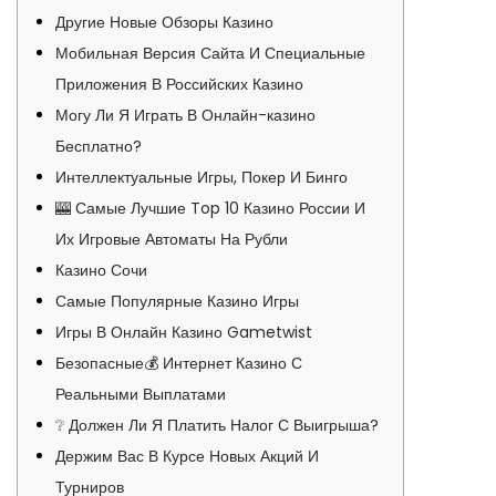
Другие Новые Обзоры Казино
Мобильная Версия Сайта И Специальные
Приложения В Российских Казино
Могу Ли Я Играть В Онлайн-казино
Бесплатно?
Интеллектуальные Игры, Покер И Бинго
🎰 Самые Лучшие Top 10 Казино России И
Их Игровые Автоматы На Рубли
Казино Сочи
Самые Популярные Казино Игры
Игры В Онлайн Казино Gametwist
Безопасные💰 Интернет Казино С
Реальными Выплатами
❔ Должен Ли Я Платить Налог С Выигрыша?
Держим Вас В Курсе Новых Акций И
Турниров