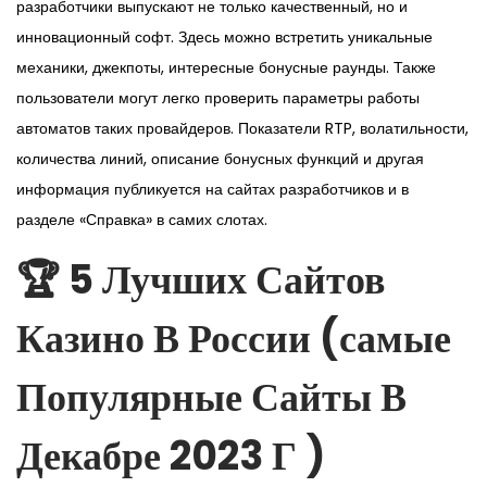
разработчики выпускают не только качественный, но и
инновационный софт. Здесь можно встретить уникальные
механики, джекпоты, интересные бонусные раунды. Также
пользователи могут легко проверить параметры работы
автоматов таких провайдеров. Показатели RTP, волатильности,
количества линий, описание бонусных функций и другая
информация публикуется на сайтах разработчиков и в
разделе «Справка» в самих слотах.
🏆 5 Лучших Сайтов
Казино В России (самые
Популярные Сайты В
Декабре 2023 Г )