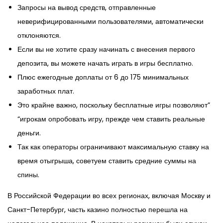
Запросы на вывод средств, отправленные
неверифицированными пользователями, автоматически
отклоняются.
Если вы не хотите сразу начинать с внесения первого
депозита, вы можете начать играть в игры бесплатно.
Плюс ежегодные доплаты от 6 до 175 минимальных
заработных плат.
Это крайне важно, поскольку бесплатные игры позволяют”
“игрокам опробовать игру, прежде чем ставить реальные
деньги.
Так как операторы ограничивают максимальную ставку на
время отыгрыша, советуем ставить средние суммы на
спины.
В Российской Федерации во всех регионах, включая Москву и
Санкт-Петербург, часть казино полностью перешла на