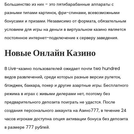
Большинство из них – это пятибарабанные аппараты с
разными типами картинок, фри-спинами, всевозможными
бонусами и призами. Независимо от формата, обязательным
условием для игры на деньги в виртуальном казино является
постоянное интернет-подключение к серверу заведения.
Новые Онлайн Казино
В Live-казино пользователей ожидает почти two hundred
видов развлечений, среди которых разные версии рулеток,
блэкджек, баккара, покер и другие азартные игры. Бесплатного
режима в играх с живыми дилерами нет, поэтому без
предварительного депозита поиграть не удастся. После
создания персонального аккаунта на Азино777, в течение 24
часов игрокам доступна опция активации бонуса без депозита
в размере 777 рублей.