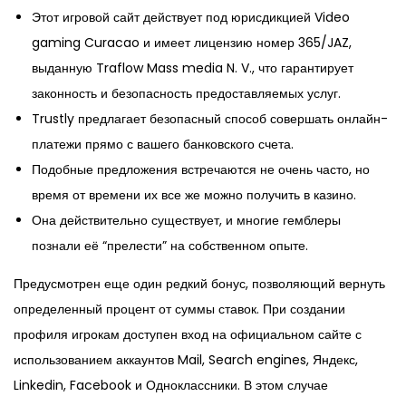
Этот игровой сайт действует под юрисдикцией Video
gaming Curacao и имеет лицензию номер 365/JAZ,
выданную Traflow Mass media N. V., что гарантирует
законность и безопасность предоставляемых услуг.
Trustly предлагает безопасный способ совершать онлайн-
платежи прямо с вашего банковского счета.
Подобные предложения встречаются не очень часто, но
время от времени их все же можно получить в казино.
Она действительно существует, и многие гемблеры
познали её “прелести” на собственном опыте.
Предусмотрен еще один редкий бонус, позволяющий вернуть
определенный процент от суммы ставок. При создании
профиля игрокам доступен вход на официальном сайте с
использованием аккаунтов Mail, Search engines, Яндекс,
Linkedin, Facebook и Одноклассники. В этом случае