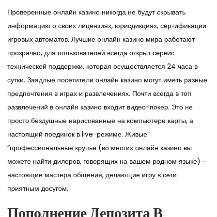
Проверенные онлайн казино никогда не будут скрывать
информацию о своих лицензиях, юрисдикциях, сертификации
игровых автоматов. Лучшие онлайн казино мира работают
прозрачно, для пользователей всегда открыт сервис
технической поддержки, которая осуществляется 24 часа в
сутки. Заядлые посетители онлайн казино могут иметь разные
предпочтения в играх и развлечениях. Почти всегда в топ
развлечений в онлайн казино входит видео-покер. Это не
просто бездушные нарисованные на компьютере карты, а
настоящий поединок в live-режиме. Живые”
“профессиональные крупье (во многих онлайн казино вы
можете найти дилеров, говорящих на вашем родном языке) –
настоящие мастера общения, делающие игру в сети
приятным досугом.
Пополнение Депозита В