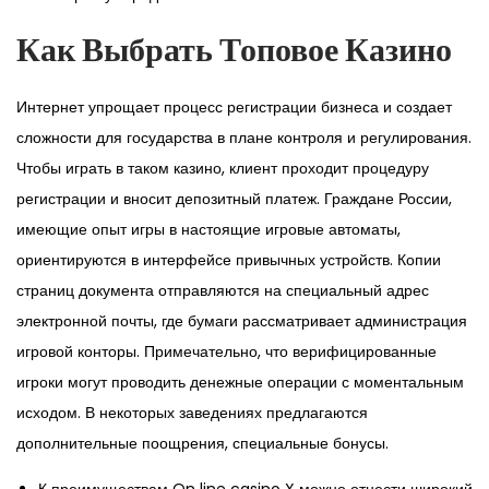
Как Выбрать Топовое Казино
Интернет упрощает процесс регистрации бизнеса и создает
сложности для государства в плане контроля и регулирования.
Чтобы играть в таком казино, клиент проходит процедуру
регистрации и вносит депозитный платеж. Граждане России,
имеющие опыт игры в настоящие игровые автоматы,
ориентируются в интерфейсе привычных устройств. Копии
страниц документа отправляются на специальный адрес
электронной почты, где бумаги рассматривает администрация
игровой конторы. Примечательно, что верифицированные
игроки могут проводить денежные операции с моментальным
исходом. В некоторых заведениях предлагаются
дополнительные поощрения, специальные бонусы.
К преимуществам On line casino X можно отнести широкий