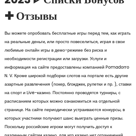
✚ Отзывы
Вы можете опробовать бесплатные игры перед тем, как играть
на реальные деньги, или просто повеселиться, играя в свои
любимые онлайн игры в демо-режиме без риска и
необходимости регистрации или загрузки. Услуги и
информация на сайте предоставлены компанией Pomadorro
N. V. Кроме широкой подборки слотов на портале есть другие
азартные развлечения (покер, блэкджек, рулетки и пр. ), ставки
на спорт и Live-казино. Постоянно проводятся турниры, с
расписанием которых можно ознакомиться на отдельной
странице. На сайте периодически устраиваются конкурсы, в
которых участники получают шанс выиграть ценные призы.
Поскольку российские игроки могут получить доступ к
различным сайтам казино, для игр казино нет ограничений.