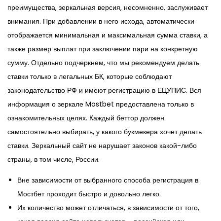
преимущества, зеркальная версия, несомненно, заслуживает
внимания. При добавлении в него исхода, автоматически
отображается минимальная и максимальная сумма ставки, а
также размер выплат при заключении пари на конкретную
сумму. Отдельно подчеркнем, что мы рекомендуем делать
ставки только в легальных БК, которые соблюдают
законодательство РФ и имеют регистрацию в ЕЦУПИС. Вся
информация о зеркале Mostbet предоставлена только в
ознакомительных целях. Каждый беттор должен
самостоятельно выбирать, у какого букмекера хочет делать
ставки. Зеркальный сайт не нарушает законов какой-либо
страны, в том числе, России.
Вне зависимости от выбранного способа регистрация в
Мостбет проходит быстро и довольно легко.
Их количество может отличаться, в зависимости от того,