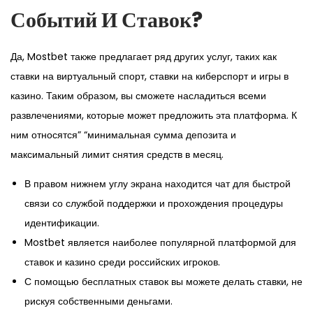
Событий И Ставок?
Да, Mostbet также предлагает ряд других услуг, таких как
ставки на виртуальный спорт, ставки на киберспорт и игры в
казино. Таким образом, вы сможете насладиться всеми
развлечениями, которые может предложить эта платформа. К
ним относятся” “минимальная сумма депозита и
максимальный лимит снятия средств в месяц.
В правом нижнем углу экрана находится чат для быстрой
связи со службой поддержки и прохождения процедуры
идентификации.
Mostbet является наиболее популярной платформой для
ставок и казино среди российских игроков.
С помощью бесплатных ставок вы можете делать ставки, не
рискуя собственными деньгами.