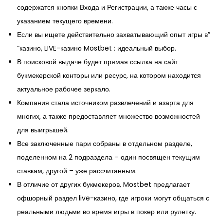
содержатся кнопки Входа и Регистрации, а также часы с
указанием текущего времени.
Если вы ищете действительно захватывающий опыт игры в”
“казино, LIVE-казино Mostbet : идеальный выбор.
В поисковой выдаче будет прямая ссылка на сайт
букмекерской конторы или ресурс, на котором находится
актуальное рабочее зеркало.
Компания стала источником развлечений и азарта для
многих, а также предоставляет множество возможностей
для выигрышей.
Все заключенные пари собраны в отдельном разделе,
поделенном на 2 подраздела – один посвящен текущим
ставкам, другой – уже рассчитанным.
В отличие от других букмекеров, Mostbet предлагает
офшорный раздел live-казино, где игроки могут общаться с
реальными людьми во время игры в покер или рулетку.