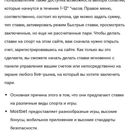
которые начнутся в течение 1-12″ “часов. Правое меню,
соответственно, состоит из купона, где можно задать сумму,
тип ставки, активировать режим Быстрые ставки, просмотреть
заключенные, но еще не рассчитанные пари. Чтобы делать
ставки на спорт на этом сайте, вам сначала нужно открыть
счет, зарегистрировавшись на сайте. Как только вы это
сделаете, вы сможете начать делать ставки мгновенно с
панели управления вашим счетом или непосредственно на
экране любого live-рынка, на который вы хотите заключить
пари.
Основная причина этого в том, что они предлагают ставки
на различные виды спорта и игры.
Mostbet предоставляет разнообразные игры, высокие
бонусы, мобильное приложение и высокие стандарты
безопасности.