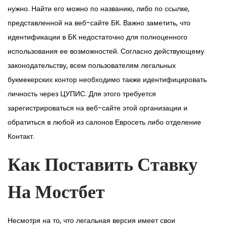
нужно. Найти его можно по названию, либо по ссылке,
представленной на веб-сайте БК. Важно заметить, что
идентификации в БК недостаточно для полноценного
использования ее возможностей. Согласно действующему
законодательству, всем пользователям легальных
букмекерских контор необходимо также идентифицировать
личность через ЦУПИС. Для этого требуется
зарегистрироваться на веб-сайте этой организации и
обратиться в любой из салонов Евросеть либо отделение
Контакт.
Как Поставить Ставку
На Мостбет
Несмотря на то, что легальная версия имеет свои