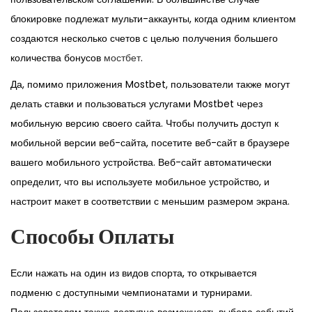
блокировке подлежат мульти-аккаунты, когда одним клиентом
создаются несколько счетов с целью получения большего
количества бонусов
мостбет
.
Да, помимо приложения Mostbet, пользователи также могут
делать ставки и пользоваться услугами Mostbet через
мобильную версию своего сайта. Чтобы получить доступ к
мобильной версии веб-сайта, посетите веб-сайт в браузере
вашего мобильного устройства. Веб-сайт автоматически
определит, что вы используете мобильное устройство, и
настроит макет в соответствии с меньшим размером экрана.
Способы Оплаты
Если нажать на один из видов спорта, то открывается
подменю с доступными чемпионатами и турнирами.
Пользователям также доступна возможность выбора событий,