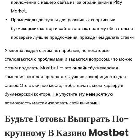
приложение с нашего сайта из-за ограничений в Play
Market.
Промо-коды доступны для различных спортивных
букмекерских контор и сайтов ставок, поэтому обязательно
проверьте лучшие предложения, прежде чем делать ставки.
У многих людей с этим нет проблем, но некоторые
сталкиваются с проблемами и задаются вопросом, что можно
с этим поделать. Mostbet — это онлайн-букмекерская
компания, которая предлагает лучшие коэффициенты для
ставок. Это отличное место, чтобы начать свою карьеру в
букмекерской конторе. Не упустите эту невероятную
возможность максимизировать свой выигрыш.
Будьте Готовы Выиграть По-
крупному В Казино Mostbet