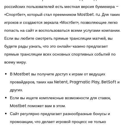
российских пользователей есть местная версия букмекера –
«Спортбет», который стал преемником Mostbet. ru. Для таких
игроков и создаются зеркала «Мостбет», позволяющие легко
попасть на сайт и воспользоваться всеми услугами компании.
Если вы любите смотреть прямые трансляции матчей, вы
будете рады узнать, что это онлайн-казино предлагает
прямые трансляции всех основных спортивных событий по
всему миру.
В Mostbet вы получите доступ к играм от ведущих
провайдеров, таких как Netent, Pragmatic Play, BetSoft и
других.
Если вы ищете комплексные возможности для ставок,
Mostbet поможет вам в этом.
Сайт регулярно предлагает разнообразные бонусы и
промоакции, что делает игровой процесс не только