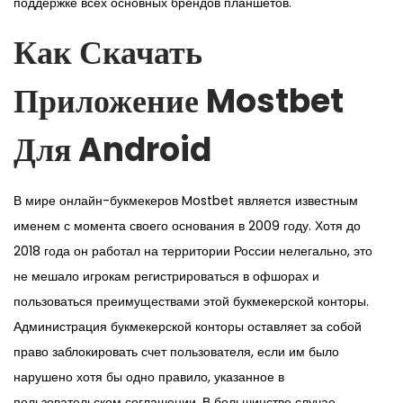
поддержке всех основных брендов планшетов.
Как Скачать
Приложение Mostbet
Для Android
В мире онлайн-букмекеров Mostbet является известным
именем с момента своего основания в 2009 году. Хотя до
2018 года он работал на территории России нелегально, это
не мешало игрокам регистрироваться в офшорах и
пользоваться преимуществами этой букмекерской конторы.
Администрация букмекерской конторы оставляет за собой
право заблокировать счет пользователя, если им было
нарушено хотя бы одно правило, указанное в
пользовательском соглашении. В большинстве случае