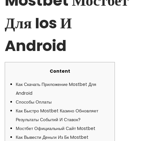
Mostbet Мостбет
Для Ios И
Android
Content
Как Скачать Приложение Mostbet Для
Android
Способы Оплаты
Как Быстро Mostbet Казино Обновляет
Результаты Событий И Ставок?
Мостбет Официальный Сайт Mostbet
Как Вывести Деньги Из Бк Mostbet