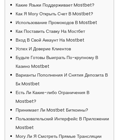
Какие Языки Поддерживает Mostbet?
Как Я Могу Открыть Счет В Mostbet?
Использование Промокодов В Mostbet
Как Поставить Ставку На Мостбет
Вход В Свой Аккаунт На Mostbet
Успех И Доверие Клиентов
Будьте Готовы Выиграть По-крупному В
Казино Mostbet
Варианты Пополнения И Снятия Депозита В
Бк Mostbet
Есть Ли Какие-либо Ограничения В
Mostbet?
Принимает Ли Mostbet Биткоины?
Пользовательский Интерфейс В Приложении
Mostbet
Могу Ли Я Смотреть Прямые Трансляции