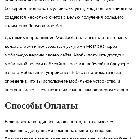
блокировке подлежат мульти-аккаунты, когда одним клиентом
создаются несколько счетов с целью получения большего
количества бонусов
мостбет
.
Да, помимо приложения Mostbet, пользователи также могут
делать ставки и пользоваться услугами Mostbet через
мобильную версию своего сайта. Чтобы получить доступ к
мобильной версии веб-сайта, посетите веб-сайт в браузере
вашего мобильного устройства. Веб-сайт автоматически
определит, что вы используете мобильное устройство, и
настроит макет в соответствии с меньшим размером экрана.
Способы Оплаты
Если нажать на один из видов спорта, то открывается
подменю с доступными чемпионатами и турнирами.
Пользователям также доступна возможность выбора событий,