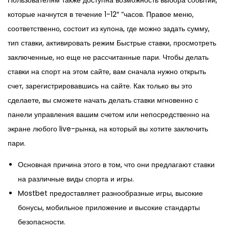
которые начнутся в течение 1-12″ “часов. Правое меню,
соответственно, состоит из купона, где можно задать сумму,
тип ставки, активировать режим Быстрые ставки, просмотреть
заключенные, но еще не рассчитанные пари. Чтобы делать
ставки на спорт на этом сайте, вам сначала нужно открыть
счет, зарегистрировавшись на сайте. Как только вы это
сделаете, вы сможете начать делать ставки мгновенно с
панели управления вашим счетом или непосредственно на
экране любого live-рынка, на который вы хотите заключить
пари.
Основная причина этого в том, что они предлагают ставки
на различные виды спорта и игры.
Mostbet предоставляет разнообразные игры, высокие
бонусы, мобильное приложение и высокие стандарты
безопасности.