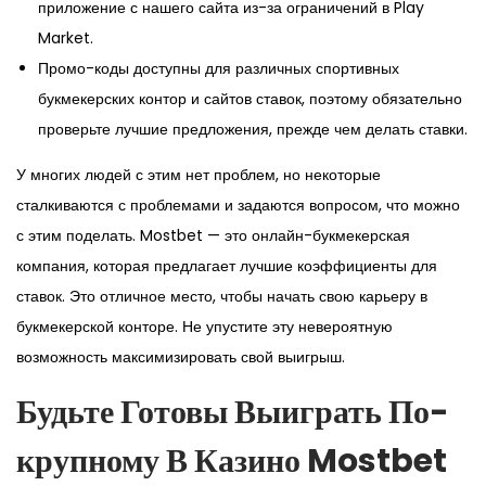
приложение с нашего сайта из-за ограничений в Play
Market.
Промо-коды доступны для различных спортивных
букмекерских контор и сайтов ставок, поэтому обязательно
проверьте лучшие предложения, прежде чем делать ставки.
У многих людей с этим нет проблем, но некоторые
сталкиваются с проблемами и задаются вопросом, что можно
с этим поделать. Mostbet — это онлайн-букмекерская
компания, которая предлагает лучшие коэффициенты для
ставок. Это отличное место, чтобы начать свою карьеру в
букмекерской конторе. Не упустите эту невероятную
возможность максимизировать свой выигрыш.
Будьте Готовы Выиграть По-
крупному В Казино Mostbet