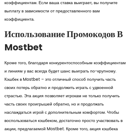
коэффициентам. Если ваша ставка выиграет, вы получите
выплату в зависимости от предоставленного вам
коэффициента.
Использование Промокодов В
Mostbet
Кроме того, благодаря конкурентоспособным коэффициентам
и линиям у вас всегда будет шанс выиграть по-крупному.
Кэшбек в Mostbet – это отличный способ получить часть
своих потерь обратно и продолжить играть с удвоенной
страстью. Эта акция позволяет игрокам не только получить
часть своих проигрышей обратно, но и продолжать
наслаждаться игрой с дополнительным комфортом. Чтобы
воспользоваться кэшбеком, достаточно просто участвовать в
акции, предлагаемой Mostbet. Кроме того, акция кэшбека