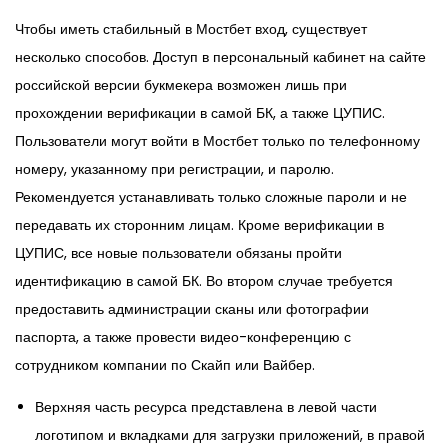
Чтобы иметь стабильный в Мостбет вход, существует
несколько способов. Доступ в персональный кабинет на сайте
российской версии букмекера возможен лишь при
прохождении верификации в самой БК, а также ЦУПИС.
Пользователи могут войти в Мостбет только по телефонному
номеру, указанному при регистрации, и паролю.
Рекомендуется устанавливать только сложные пароли и не
передавать их сторонним лицам. Кроме верификации в
ЦУПИС, все новые пользователи обязаны пройти
идентификацию в самой БК. Во втором случае требуется
предоставить администрации сканы или фотографии
паспорта, а также провести видео-конференцию с
сотрудником компании по Скайп или Вайбер.
Верхняя часть ресурса представлена в левой части
логотипом и вкладками для загрузки приложений, в правой