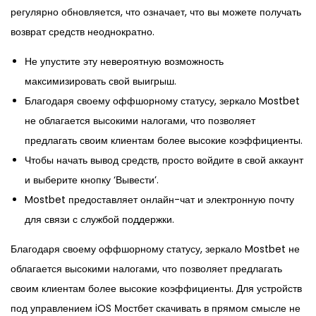
регулярно обновляется, что означает, что вы можете получать
возврат средств неоднократно.
Не упустите эту невероятную возможность
максимизировать свой выигрыш.
Благодаря своему оффшорному статусу, зеркало Mostbet
не облагается высокими налогами, что позволяет
предлагать своим клиентам более высокие коэффициенты.
Чтобы начать вывод средств, просто войдите в свой аккаунт
и выберите кнопку ‘Вывести’.
Mostbet предоставляет онлайн-чат и электронную почту
для связи с службой поддержки.
Благодаря своему оффшорному статусу, зеркало Mostbet не
облагается высокими налогами, что позволяет предлагать
своим клиентам более высокие коэффициенты. Для устройств
под управлением iOS Мостбет скачивать в прямом смысле не