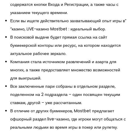
содержатся кнопки Входа и Регистрации, а также часы с
указанием текущего времени.
Если вы ищете действительно захватывающий опыт игры в”
“казино, LIVE-казино Mostbet : идеальный выбор.
В поисковой выдаче будет прямая ссылка на сайт
букмекерской конторы или ресурс, на котором находится
актуальное рабочее зеркало.
Компания стала источником развлечений и азарта для
многих, а также предоставляет множество возможностей
для выигрышей.
Все заключенные пари собраны в отдельном разделе,
поделенном на 2 подраздела – один посвящен текущим
ставкам, другой – уже рассчитанным.
В отличие от других букмекеров, Mostbet предлагает
офшорный раздел live-казино, где игроки могут общаться с
реальными людьми во время игры в покер или рулетку.