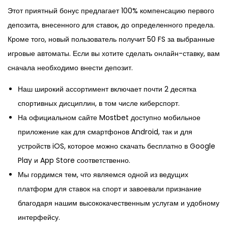
Этот приятный бонус предлагает 100% компенсацию первого
депозита, внесенного для ставок, до определенного предела.
Кроме того, новый пользователь получит 50 FS за выбранные
игровые автоматы. Если вы хотите сделать онлайн-ставку, вам
сначала необходимо внести депозит.
Наш широкий ассортимент включает почти 2 десятка
спортивных дисциплин, в том числе киберспорт.
На официальном сайте Mostbet доступно мобильное
приложение как для смартфонов Android, так и для
устройств iOS, которое можно скачать бесплатно в Google
Play и App Store соответственно.
Мы гордимся тем, что являемся одной из ведущих
платформ для ставок на спорт и завоевали признание
благодаря нашим высококачественным услугам и удобному
интерфейсу.