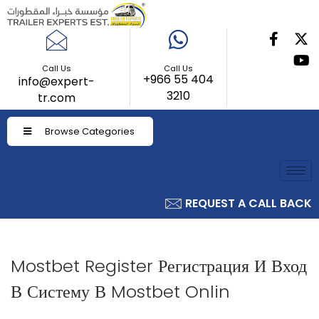
Call Us
Call Us
+966 55 404
info@expert-
3210
tr.com
Browse Categories
REQUEST A CALL BACK
Mostbet Register Регистрация И Вход
В Систему В Mostbet Onlin