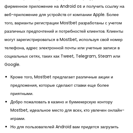
фирменное приложение на Android os и получить ссылку на
веб-приложение для устройств от компании Apple. Более
того, варианты регистрации Mostbet разработаны с учетом
различных предпочтений и потребностей клиентов. Клиенты
могут зарегистрироваться в Mostbet, используя свой номер
телефона, адрес электронной почты или учетные записи в
социальных сетях, таких как Tweet, Telegram, Steam или
Google.
Кроме того, Mostbet предлагает различные акции и
предложения, которые сделают ставки еще более
приятными.
Добро пожаловать в казино и букмекерскую контору
Mostbet, идеальное место для всех, кто увлечен онлайн-
играми.
Но для пользователей Android вам придется загрузить