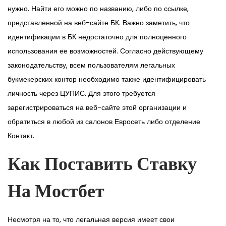
нужно. Найти его можно по названию, либо по ссылке,
представленной на веб-сайте БК. Важно заметить, что
идентификации в БК недостаточно для полноценного
использования ее возможностей. Согласно действующему
законодательству, всем пользователям легальных
букмекерских контор необходимо также идентифицировать
личность через ЦУПИС. Для этого требуется
зарегистрироваться на веб-сайте этой организации и
обратиться в любой из салонов Евросеть либо отделение
Контакт.
Как Поставить Ставку
На Мостбет
Несмотря на то, что легальная версия имеет свои