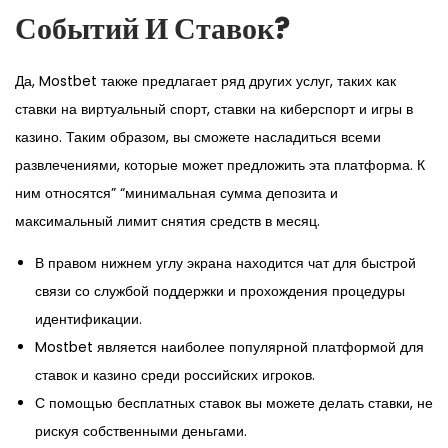
Событий И Ставок?
Да, Mostbet также предлагает ряд других услуг, таких как
ставки на виртуальный спорт, ставки на киберспорт и игры в
казино. Таким образом, вы сможете насладиться всеми
развлечениями, которые может предложить эта платформа. К
ним относятся” “минимальная сумма депозита и
максимальный лимит снятия средств в месяц.
В правом нижнем углу экрана находится чат для быстрой
связи со службой поддержки и прохождения процедуры
идентификации.
Mostbet является наиболее популярной платформой для
ставок и казино среди российских игроков.
С помощью бесплатных ставок вы можете делать ставки, не
рискуя собственными деньгами.