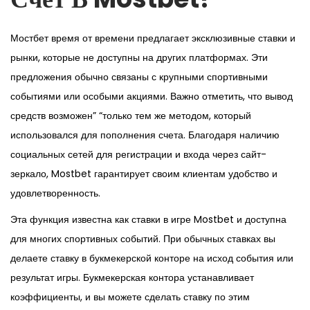
Мостбет время от времени предлагает эксклюзивные ставки и
рынки, которые не доступны на других платформах. Эти
предложения обычно связаны с крупными спортивными
событиями или особыми акциями. Важно отметить, что вывод
средств возможен” “только тем же методом, который
использовался для пополнения счета. Благодаря наличию
социальных сетей для регистрации и входа через сайт-
зеркало, Mostbet гарантирует своим клиентам удобство и
удовлетворенность.
Эта функция известна как ставки в игре Mostbet и доступна
для многих спортивных событий. При обычных ставках вы
делаете ставку в букмекерской конторе на исход события или
результат игры. Букмекерская контора устанавливает
коэффициенты, и вы можете сделать ставку по этим