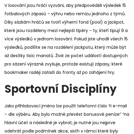
V losování jsou hráči vyzváni, aby předpověděli výsledek 15
fotbalových zápasů – výhru nebo remízu jednoho z týmů.
Díky sázkám hráčů se tvoří výherní fond (pool) a jackpot,
které jsou rozděleny mezi nejlepší tipéry – ty, kteří tipují 9 a
více výsledků v jednom losování. Pokud jste uhodli všech 15
výsledků, podílíte se na rozdělení jackpotu, který může být
až desítky tisíc manatů. Živě ze počet událostí dostupných
pro sázení výrazně zvyšuje, protože existují zápasy, které
bookmaker raději zařadí do fronty až po zahájení hry.
Sportovní Disciplíny
Jako přihlašovací jméno lze použít telefonní číslo ?i e-mail
– dle výběru. Aby bylo možné převést bonusové peníze” “na
hlavní účet a následně je vybrat, je nutné jou nejprve
odehrát podle podmínek akce, sixth v rámci které byly