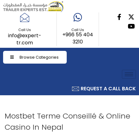
Call Us
Call Us
+966 55 404
info@expert-
3210
tr.com
Browse Categories
REQUEST A CALL BACK
Mostbet Terme Conseillé & Online
Casino In Nepal