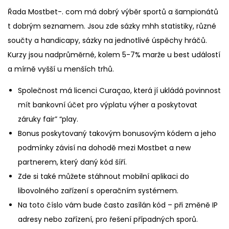
Řada Mostbet-. com má dobrý výběr sportů a šampionátů
t dobrým seznamem. Jsou zde sázky mhh statistiky, různé
součty a handicapy, sázky na jednotlivé úspěchy hráčů.
Kurzy jsou nadprůměrné, kolem 5-7% marže u best událostí
a mírně vyšší u menších trhů.
Společnost má licenci Curaçao, která jí ukládá povinnost
mít bankovní účet pro výplatu výher a poskytovat
záruky fair” “play.
Bonus poskytovaný takovým bonusovým kódem a jeho
podmínky závisí na dohodě mezi Mostbet a new
partnerem, který daný kód šíří.
Zde si také můžete stáhnout mobilní aplikaci do
libovolného zařízení s operačním systémem.
Na toto číslo vám bude často zasílán kód – při změně IP
adresy nebo zařízení, pro řešení případných sporů.