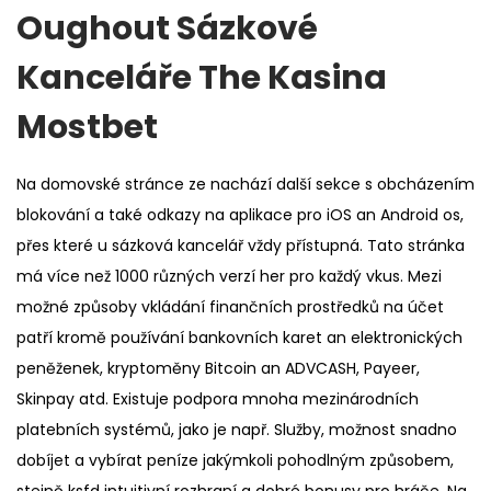
Oughout Sázkové
Kanceláře The Kasina
Mostbet
Na domovské stránce ze nachází další sekce s obcházením
blokování a také odkazy na aplikace pro iOS an Android os,
přes které u sázková kancelář vždy přístupná. Tato stránka
má více než 1000 různých verzí her pro každý vkus. Mezi
možné způsoby vkládání finančních prostředků na účet
patří kromě používání bankovních karet an elektronických
peněženek, kryptoměny Bitcoin an ADVCASH, Payeer,
Skinpay atd. Existuje podpora mnoha mezinárodních
platebních systémů, jako je např. Služby, možnost snadno
dobíjet a vybírat peníze jakýmkoli pohodlným způsobem,
stejně ksfd intuitivní rozhraní a dobré bonusy pro hráče. Na