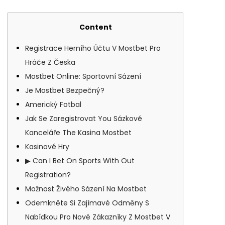
Content
Registrace Herního Účtu V Mostbet Pro
Hráče Z Česka
Mostbet Online: Sportovní Sázení
Je Mostbet Bezpečný?
Americký Fotbal
Jak Se Zaregistrovat You Sázkové
Kanceláře The Kasina Mostbet
Kasinové Hry
▶ Can I Bet On Sports With Out
Registration?
Možnost Živého Sázení Na Mostbet
Odemkněte Si Zajímavé Odměny S
Nabídkou Pro Nové Zákazníky Z Mostbet V