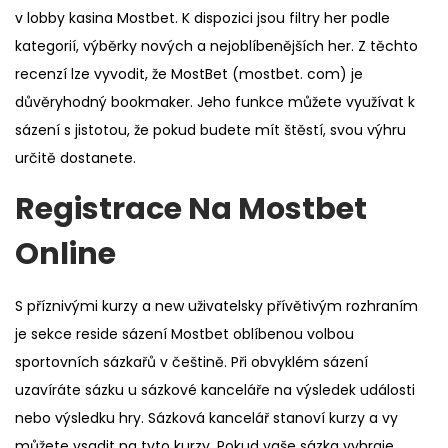
v lobby kasina Mostbet. K dispozici jsou filtry her podle
kategorií, výběrky nových a nejoblíbenějších her. Z těchto
recenzí lze vyvodit, že MostBet (mostbet. com) je
důvěryhodný bookmaker. Jeho funkce můžete využívat k
sázení s jistotou, že pokud budete mít štěstí, svou výhru
určitě dostanete.
Registrace Na Mostbet
Online
S příznivými kurzy a new uživatelsky přívětivým rozhraním
je sekce reside sázení Mostbet oblíbenou volbou
sportovních sázkařů v češtině. Při obvyklém sázení
uzavíráte sázku u sázkové kanceláře na výsledek události
nebo výsledku hry. Sázková kancelář stanoví kurzy a vy
můžete vsadit na tyto kurzy. Pokud vaše sázka vyhraje,