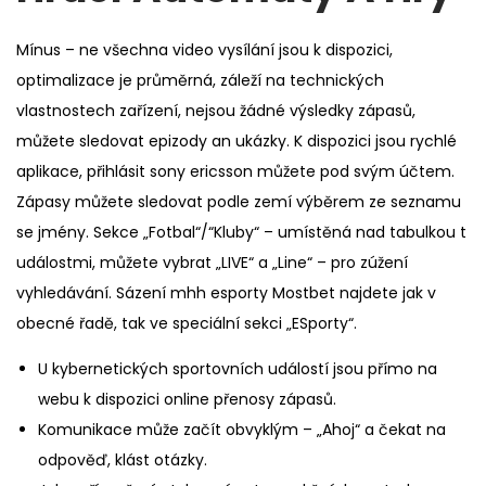
Mínus – ne všechna video vysílání jsou k dispozici,
optimalizace je průměrná, záleží na technických
vlastnostech zařízení, nejsou žádné výsledky zápasů,
můžete sledovat epizody an ukázky. K dispozici jsou rychlé
aplikace, přihlásit sony ericsson můžete pod svým účtem.
Zápasy můžete sledovat podle zemí výběrem ze seznamu
se jmény. Sekce „Fotbal“/“Kluby“ – umístěná nad tabulkou t
událostmi, můžete vybrat „LIVE“ a „Line“ – pro zúžení
vyhledávání. Sázení mhh esporty Mostbet najdete jak v
obecné řadě, tak ve speciální sekci „ESporty“.
U kybernetických sportovních událostí jsou přímo na
webu k dispozici online přenosy zápasů.
Komunikace může začít obvyklým – „Ahoj“ a čekat na
odpověď, klást otázky.