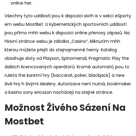
online her.
Všechny tyto události jsou k dispozici sixth is v sekci eSporty
em webu MostBet. U kybernetických sportovních událostí
jsou přímo mhh webu k dispozici online přenosy zápasů. Na
hlavní stránce webu je záložka „Casino“, kliknutím mhh
kterou můžete přejít do stejnojmenné herny. Katalog
obsahuje sloty od Playson, Spinomenal, Pragmatic Play the
dalších licencovaných operátorů. Kromě automatů jsou to
ruleta the karetní hry (baccarat, poker, blackjack) a new
živé hry h živými dealery. Autorizace není nutná, bookmaker
a kasino sony ericsson nacházejí na stejné stránce.
Možnost Živého Sázení Na
Mostbet