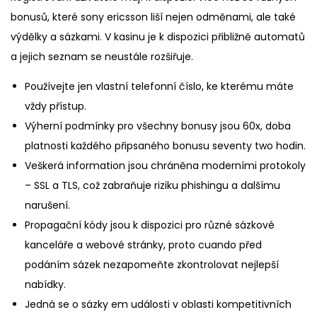
bonusů, které sony ericsson liší nejen odměnami, ale také
výdělky a sázkami. V kasinu je k dispozici přibližně automatů
a jejich seznam se neustále rozšiřuje.
Používejte jen vlastní telefonní číslo, ke kterému máte
vždy přístup.
Výherní podmínky pro všechny bonusy jsou 60x, doba
platnosti každého připsaného bonusu seventy two hodin.
Veškerá information jsou chráněna moderními protokoly
– SSL a TLS, což zabraňuje riziku phishingu a dalšímu
narušení.
Propagační kódy jsou k dispozici pro různé sázkové
kanceláře a webové stránky, proto cuando před
podáním sázek nezapomeňte zkontrolovat nejlepší
nabídky.
Jedná se o sázky em události v oblasti kompetitivních