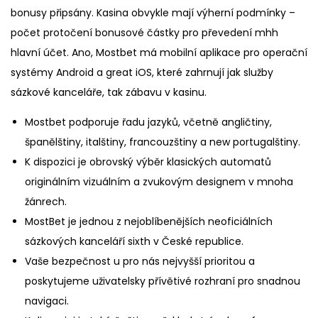
bonusy připsány. Kasina obvykle mají výherní podmínky –
počet protočení bonusové částky pro převedení mhh
hlavní účet. Ano, Mostbet má mobilní aplikace pro operační
systémy Android a great iOS, které zahrnují jak služby
sázkové kanceláře, tak zábavu v kasinu.
Mostbet podporuje řadu jazyků, včetně angličtiny,
španělštiny, italštiny, francouzštiny a new portugalštiny.
K dispozici je obrovský výběr klasických automatů
originálním vizuálním a zvukovým designem v mnoha
žánrech.
MostBet je jednou z nejoblíbenějších neoficiálních
sázkových kanceláří sixth v České republice.
Vaše bezpečnost u pro nás nejvyšší prioritou a
poskytujeme uživatelsky přívětivé rozhraní pro snadnou
navigaci.