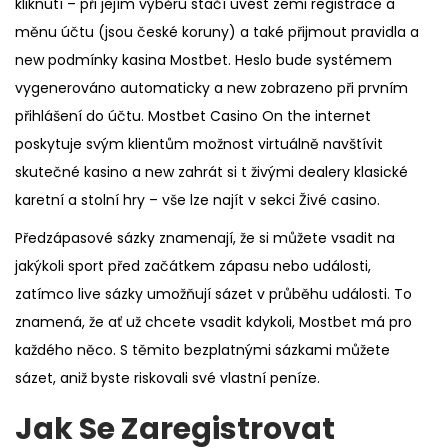
kliknutí – při jejím výběru stačí uvést zemi registrace a
měnu účtu (jsou české koruny) a také přijmout pravidla a
new podmínky kasina Mostbet. Heslo bude systémem
vygenerováno automaticky a new zobrazeno při prvním
přihlášení do účtu. Mostbet Casino On the internet
poskytuje svým klientům možnost virtuálně navštívit
skutečné kasino a new zahrát si t živými dealery klasické
karetní a stolní hry – vše lze najít v sekci Živé casino.
Předzápasové sázky znamenají, že si můžete vsadit na
jakýkoli sport před začátkem zápasu nebo události,
zatímco live sázky umožňují sázet v průběhu události. To
znamená, že ať už chcete vsadit kdykoli, Mostbet má pro
každého něco. S těmito bezplatnými sázkami můžete
sázet, aniž byste riskovali své vlastní peníze.
Jak Se Zaregistrovat