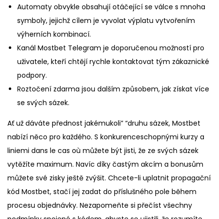
Automaty obvykle obsahují otáčející se válce s mnoha
symboly, jejichž cílem je vyvolat výplatu vytvořením
výherních kombinací.
Kanál Mostbet Telegram je doporučenou možností pro
uživatele, kteří chtějí rychle kontaktovat tým zákaznické
podpory.
Roztočení zdarma jsou dalším způsobem, jak získat více
se svých sázek.
Ať už dáváte přednost jakémukoli” “druhu sázek, Mostbet
nabízí něco pro každého. S konkurenceschopnými kurzy a
liniemi dans le cas où můžete být jisti, že ze svých sázek
vytěžíte maximum. Navíc díky častým akcím a bonusům
můžete své zisky ještě zvýšit. Chcete-li uplatnit propagační
kód Mostbet, stačí jej zadat do příslušného pole během
procesu objednávky. Nezapomeňte si přečíst všechny
podmínky spojené s kódem, abyste se ujistili, že rozumíte