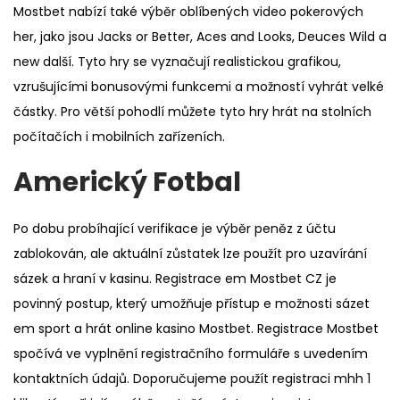
Mostbet nabízí také výběr oblíbených video pokerových
her, jako jsou Jacks or Better, Aces and Looks, Deuces Wild a
new další. Tyto hry se vyznačují realistickou grafikou,
vzrušujícími bonusovými funkcemi a možností vyhrát velké
částky. Pro větší pohodlí můžete tyto hry hrát na stolních
počítačích i mobilních zařízeních.
Americký Fotbal
Po dobu probíhající verifikace je výběr peněz z účtu
zablokován, ale aktuální zůstatek lze použít pro uzavírání
sázek a hraní v kasinu. Registrace em Mostbet CZ je
povinný postup, který umožňuje přístup e možnosti sázet
em sport a hrát online kasino Mostbet. Registrace Mostbet
spočívá ve vyplnění registračního formuláře s uvedením
kontaktních údajů. Doporučujeme použít registraci mhh 1