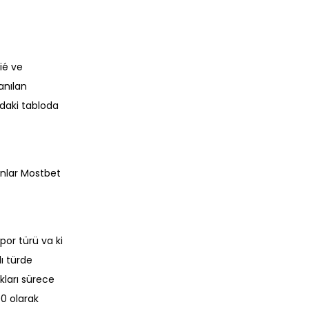
pié ve
anılan
ıdaki tabloda
anlar Mostbet
por türü va ki
lı türde
kları sürece
₹ olarak