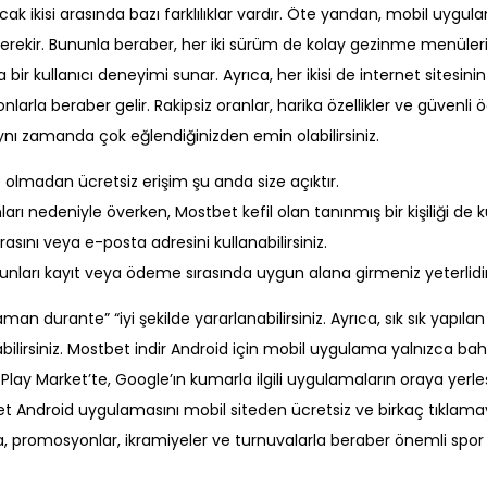
ancak ikisi arasında bazı farklılıklar vardır. Öte yandan, mobil uygul
gerekir. Bununla beraber, her iki sürüm de kolay gezinme menüler
ka bir kullanıcı deneyimi sunar. Ayrıca, her ikisi de internet sitesi
la beraber gelir. Rakipsiz oranlar, harika özellikler ve güvenli
nı zamanda çok eğlendiğinizden emin olabilirsiniz.
madan ücretsiz erişim şu anda size açıktır.
rı nedeniyle överken, Mostbet kefil olan tanınmış bir kişiliği de k
rasını veya e-posta adresini kullanabilirsiniz.
unları kayıt veya ödeme sırasında uygun alana girmeniz yeterlidir
man durante” “iyi şekilde yararlanabilirsiniz. Ayrıca, sık sık yapılan
ilirsiniz. Mostbet indir Android için mobil uygulama yalnızca bahi
 Play Market’te, Google’ın kumarla ilgili uygulamaların oraya yerle
t Android uygulamasını mobil siteden ücretsiz ve birkaç tıklama
 promosyonlar, ikramiyeler ve turnuvalarla beraber önemli spor et