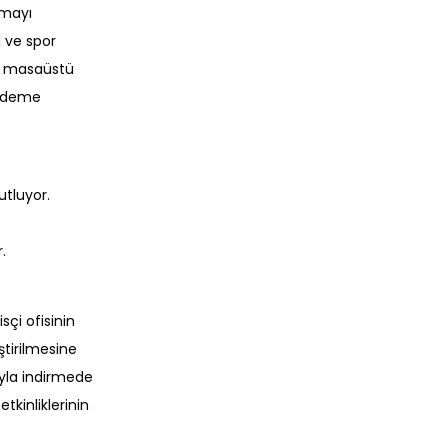
amayı
i ve spor
nin masaüstü
 ödeme
utluyor.
.
sçi ofisinin
ştirilmesine
yla indirmede
kinliklerinin