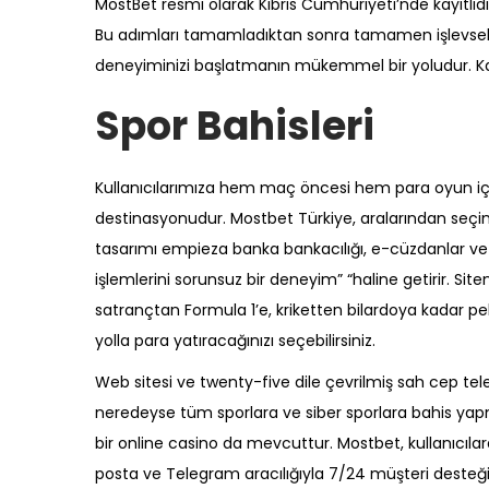
MostBet resmi olarak Kıbrıs Cumhuriyeti’nde kayıtlıd
Bu adımları tamamladıktan sonra tamamen işlevsel bi
deneyiminizi başlatmanın mükemmel bir yoludur. Kaz
Spor Bahisleri
Kullanıcılarımıza hem maç öncesi hem para oyun içi
destinasyonudur. Mostbet Türkiye, aralarından seçim y
tasarımı empieza banka bankacılığı, e-cüzdanlar ve 
işlemlerini sorunsuz bir deneyim” “haline getirir. Si
satrançtan Formula 1’e, kriketten bilardoya kadar 
yolla para yatıracağınızı seçebilirsiniz.
Web sitesi ve twenty-five dile çevrilmiş sah cep tel
neredeyse tüm sporlara ve siber sporlara bahis yapm
bir online casino da mevcuttur. Mostbet, kullanıcılar
posta ve Telegram aracılığıyla 7/24 müşteri desteği s