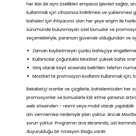
her ikisi de aynı özellikleri empieza işlevleri sağlar, 
kullanmak için cihazınıza indirilmesi ve yüklenmesi 
bahisleri için ihtiyacınız olan her şeye erişim ile hari
sürümünde bulunmayan özel bonuslar ve promosyonlar
seçenekleriyle, paranızın güvende olduğundan ve ay
Zaman kaybetmeyin çünkü bahisçiye engelleme ol
Kullanıcılar çoğunlukla Mostbet yüksek bahis oranla
Giriş olarak kayıt sırasında belirtilen telefon numa
Mostbet’te promosyon kodlarını kullanmak için, b
Rekabetçi oranlar ve çizgilerle, bahislerinizden her za
promosyonlar ve bonuslarla kâr etme şansınızı artırab
web sitesinden – resmi veya mobil olarak yapılabilir.
izin vermemesi nedeniyle plan yoktur. Ancak Mostbe
sorun yoktur. Programın ana ekranında, üst kısmında,
duyurulduğu bir rotasyon bloğu vardır.