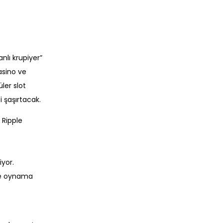
nlı krupiyer”
asino ve
ler slot
 şaşırtacak.
 Ripple
iyor.
ede oynama