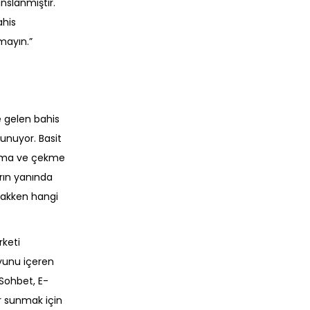
nslanmıştır.
ahis
mayın.”
e gelen bahis
sunuyor. Basit
tırma ve çekme
arın yanında
cakken hangi
rketi
oyunu içeren
 Sohbet, E-
er sunmak için