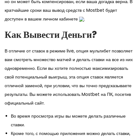
но он может быть компенсирован, если ваша догадка верна. В
кратчайшие сроки ваш вывод средств с Mostbet будет
доступен в вашем личном кабинете
.
Как Вывести Деньги?
В отличие от ставок в режиме live, опция мультибет позволяет
вам смотреть множество матчей и делать ставки на все из них
одновременно. Если вы хотите полностью максимизировать
свой потенциальный выигрыш, эта опция ставок является
отличной заменой, при условии, что вы точно предсказываете
результаты. Вы можете использовать Mostbet на ПК, посетив
официальный сайт.
Во время просмотра игры вы можете делать различные
ставки.
Кроме того, с помощью приложения можно делать ставки,