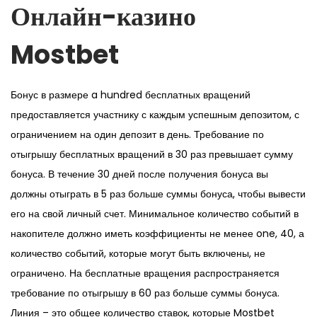
Онлайн-казино
Mostbet
Бонус в размере a hundred бесплатных вращений
предоставляется участнику с каждым успешным депозитом, с
ограничением на один депозит в день. Требование по
отыгрышу бесплатных вращений в 30 раз превышает сумму
бонуса. В течение 30 дней после получения бонуса вы
должны отыграть в 5 раз больше суммы бонуса, чтобы вывести
его на свой личный счет. Минимальное количество событий в
накопителе должно иметь коэффициенты не менее one, 40, а
количество событий, которые могут быть включены, не
ограничено. На бесплатные вращения распространяется
требование по отыгрышу в 60 раз больше суммы бонуса.
Линия – это общее количество ставок, которые Mostbet