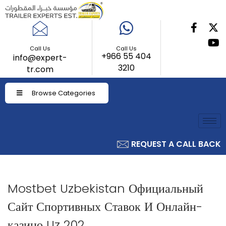
Call Us
Call Us
+966 55 404
info@expert-
3210
tr.com
Browse Categories
REQUEST A CALL BACK
Mostbet Uzbekistan Официальный
Сайт Спортивных Ставок И Онлайн-
казино Uz 202