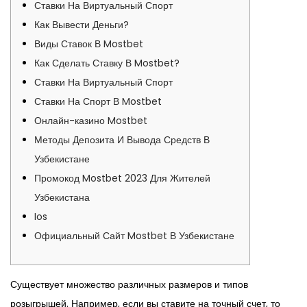
Ставки На Виртуальный Спорт
Как Вывести Деньги?
Виды Ставок В Mostbet
Как Сделать Ставку В Mostbet?
Ставки На Виртуальный Спорт
Ставки На Спорт В Mostbet
Онлайн-казино Mostbet
Методы Депозита И Вывода Средств В
Узбекистане
Промокод Mostbet 2023 Для Жителей
Узбекистана
Ios
Официальный Сайт Mostbet В Узбекистане
Существует множество различных размеров и типов
розыгрышей. Например, если вы ставите на точный счет, то