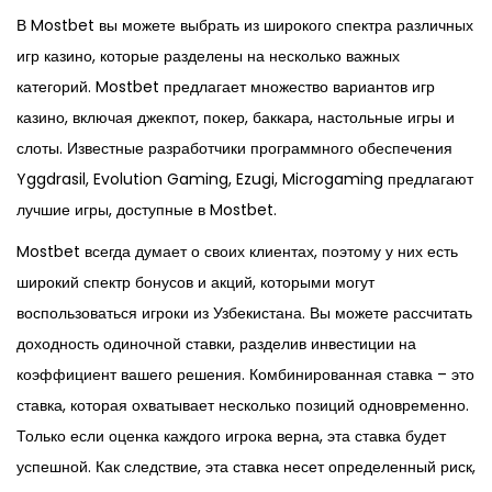
В Mostbet вы можете выбрать из широкого спектра различных
игр казино, которые разделены на несколько важных
категорий. Mostbet предлагает множество вариантов игр
казино, включая джекпот, покер, баккара, настольные игры и
слоты. Известные разработчики программного обеспечения
Yggdrasil, Evolution Gaming, Ezugi, Microgaming предлагают
лучшие игры, доступные в Mostbet.
Mostbet всегда думает о своих клиентах, поэтому у них есть
широкий спектр бонусов и акций, которыми могут
воспользоваться игроки из Узбекистана. Вы можете рассчитать
доходность одиночной ставки, разделив инвестиции на
коэффициент вашего решения. Комбинированная ставка – это
ставка, которая охватывает несколько позиций одновременно.
Только если оценка каждого игрока верна, эта ставка будет
успешной. Как следствие, эта ставка несет определенный риск,