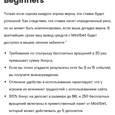
Beginners
Только если оценка каждого игрока верна, эта ставка будет
успешной. Как следствие, эта ставка несет определенный риск,
но он может быть компенсирован, если ваша догадка верна. В
кратчайшие сроки ваш вывод средств с Mostbet будет
доступен в вашем личном кабинете.”
Требование по отыгрышу бесплатных вращений в 30 раз
превышает сумму бонуса.
Если вы точно угадаете результаты хотя бы 9 из 15 событий,
вы получите вознаграждение.
Отличное удобство в использовании гарантирует, что у
игроков не возникнет трудностей с использованием сайта.
100% бонус на депозит в размере до BRL и 250 бесплатных
вращений включены в приветственный пакет от Mostbet,
который может действовать до 5 депозитов.