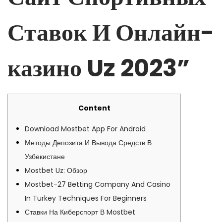
Ставок И Онлайн-
казино Uz 2023”
Content
Download Mostbet App For Android
Методы Депозита И Вывода Средств В
Узбекистане
Mostbet Uz: Обзор
Mostbet-27 Betting Company And Casino
In Turkey Techniques For Beginners
Ставки На Киберспорт В Mostbet