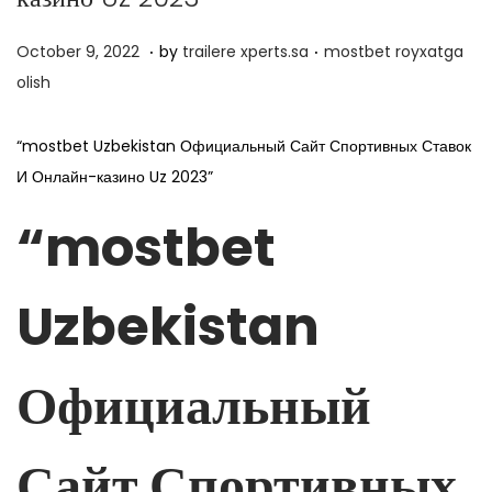
.
.
P
P
J
October 9, 2022
by
trailere xperts.sa
mostbet royxatga
o
o
a
olish
s
s
n
t
t
u
“mostbet Uzbekistan Официальный Сайт Спортивных Ставок
e
e
a
И Онлайн-казино Uz 2023”
d
d
r
“mostbet
o
i
y
n
n
1
1
Uzbekistan
,
2
Официальный
0
2
4
Сайт Спортивных