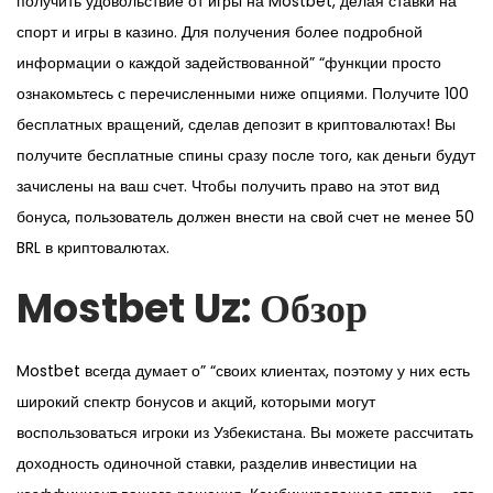
получить удовольствие от игры на Mostbet, делая ставки на
спорт и игры в казино. Для получения более подробной
информации о каждой задействованной” “функции просто
ознакомьтесь с перечисленными ниже опциями. Получите 100
бесплатных вращений, сделав депозит в криптовалютах! Вы
получите бесплатные спины сразу после того, как деньги будут
зачислены на ваш счет. Чтобы получить право на этот вид
бонуса, пользователь должен внести на свой счет не менее 50
BRL в криптовалютах.
Mostbet Uz: Обзор
Mostbet всегда думает о” “своих клиентах, поэтому у них есть
широкий спектр бонусов и акций, которыми могут
воспользоваться игроки из Узбекистана. Вы можете рассчитать
доходность одиночной ставки, разделив инвестиции на