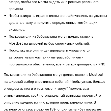
эфире, чтобы все могли видеть их в режиме реального
времени.
Чтобы выиграть, играя в слоты в онлайн-казино, вы должны
сделать ставку и получить определенные комбинации
символов.
Пользователи из Узбекистана могут делать ставки в
Mostbet на широкий выбор спортивных событий.
Поскольку все они лицензированы и управляются
авторитетными компаниями-разработчиками
программного обеспечения, все игры контролируются RNG.
Пользователи из Узбекистана могут делать ставки в Mostbet
на широкий выбор спортивных событий. Чтобы узнать больше
о каждом из них и о том, как они могут” “помочь вам
оптимизировать свой потенциальный выигрыш, прочитайте
описание каждого из них, которое представлено ниже. В
отличие от ставок в режиме live, опция мультибет позволяет