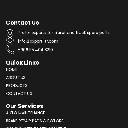
C
a
s
Contact Us
i
Trailer experts for trailer and truck spare parts
n
info@expert-tr.com
О
н
+966 55 404 3210
л
Quick Links
а
HOME
й
ABOUT US
н
PRODUCTS
к
CONTACT US
а
Our Services
з
AUTO MAINTENANCE
и
BRAKE REPAIR PADS & ROTORS
н