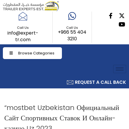
Call Us
Call Us
+966 55 404
info@expert-
3210
tr.com
Browse Categories
REQUEST A CALL BACK
“mostbet Uzbekistan Официальный
Сайт Спортивных Ставок И Онлайн-
казино Uz 2023