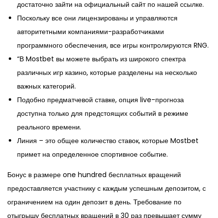
достаточно зайти на официальный сайт по нашей ссылке.
Поскольку все они лицензированы и управляются
авторитетными компаниями-разработчиками
программного обеспечения, все игры контролируются RNG.
“В Mostbet вы можете выбрать из широкого спектра
различных игр казино, которые разделены на несколько
важных категорий.
Подобно предматчевой ставке, опция live-прогноза
доступна только для предстоящих событий в режиме
реального времени.
Линия – это общее количество ставок, которые Mostbet
примет на определенное спортивное событие.
Бонус в размере one hundred бесплатных вращений
предоставляется участнику с каждым успешным депозитом, с
ограничением на один депозит в день. Требование по
отыгрышу бесплатных вращений в 30 раз превышает сумму