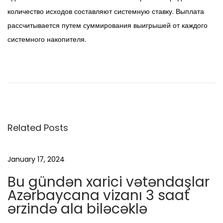
количество исходов составляют системную ставку. Выплата
рассчитывается путем суммирования выигрышей от каждого
системного накопителя.
O
n
l
i
n
Related Posts
e
S
p
January 17, 2024
o
Bu gündən xarici vətəndaşlar
r
Azərbaycana vizanı 3 saat
B
ərzində ala biləcəklə
a