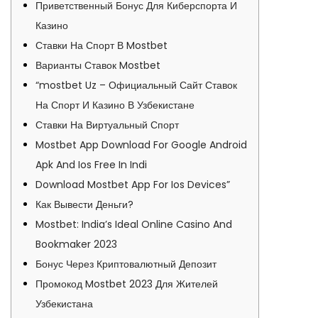
Приветственный Бонус Для Киберспорта И
Казино
Ставки На Спорт В Mostbet
Варианты Ставок Mostbet
“mostbet Uz – Официальный Сайт Ставок
На Спорт И Казино В Узбекистане
Ставки На Виртуальный Спорт
Mostbet App Download For Google Android
Apk And Ios Free In Indi
Download Mostbet App For Ios Devices”
Как Вывести Деньги?
Mostbet: India’s Ideal Online Casino And
Bookmaker 2023
Бонус Через Криптовалютный Депозит
Промокод Mostbet 2023 Для Жителей
Узбекистана