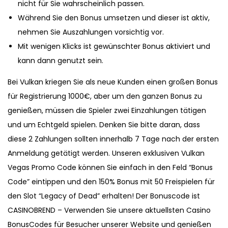
nicht für Sie wahrscheinlich passen.
Während Sie den Bonus umsetzen und dieser ist aktiv,
nehmen Sie Auszahlungen vorsichtig vor.
Mit wenigen Klicks ist gewünschter Bonus aktiviert und
kann dann genutzt sein.
Bei Vulkan kriegen Sie als neue Kunden einen großen Bonus
für Registrierung 1000€, aber um den ganzen Bonus zu
genießen, müssen die Spieler zwei Einzahlungen tätigen
und um Echtgeld spielen. Denken Sie bitte daran, dass
diese 2 Zahlungen sollten innerhalb 7 Tage nach der ersten
Anmeldung getätigt werden. Unseren exklusiven Vulkan
Vegas Promo Code können Sie einfach in den Feld “Bonus
Code” eintippen und den 150% Bonus mit 50 Freispielen für
den Slot “Legacy of Dead” erhalten! Der Bonuscode ist
CASINOBREND – Verwenden Sie unsere aktuellsten Casino
BonusCodes für Besucher unserer Website und genießen