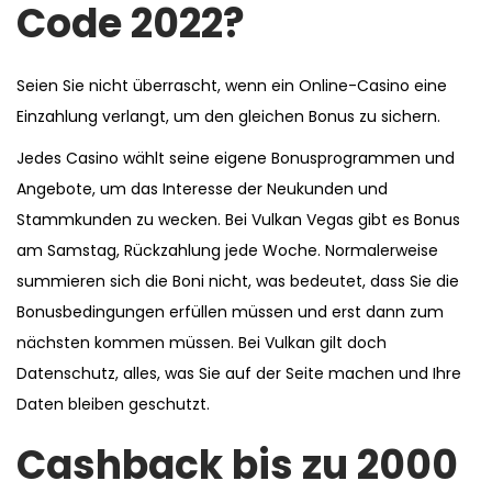
Code 2022?
Seien Sie nicht überrascht, wenn ein Online-Casino eine
Einzahlung verlangt, um den gleichen Bonus zu sichern.
Jedes Casino wählt seine eigene Bonusprogrammen und
Angebote, um das Interesse der Neukunden und
Stammkunden zu wecken. Bei Vulkan Vegas gibt es Bonus
am Samstag, Rückzahlung jede Woche. Normalerweise
summieren sich die Boni nicht, was bedeutet, dass Sie die
Bonusbedingungen erfüllen müssen und erst dann zum
nächsten kommen müssen. Bei Vulkan gilt doch
Datenschutz, alles, was Sie auf der Seite machen und Ihre
Daten bleiben geschutzt.
Cashback bis zu 2000