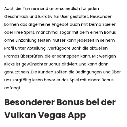
Auch die Turniere sind unterschiedlich für jeden
Geschmack und lukrativ für User gestaltet. Neukunden
können das allgemeine Angebot auch mit Demo Spielen
oder Free Spins, manchmal sogar mit dem einem Bonus
ohne Einzahlung testen. Nutzer kann jederzeit in seinem
Profil unter Abteilung „Verfügbare Boni“ die aktuellen
Promos überprüfen, die er schnappen kann. Mit wenigen
Klicks ist gewünschter Bonus aktiviert und kann dann
genutzt sein. Die Kunden sollten die Bedingungen und über
uns sorgfältig lesen bevor er das Spiel mit einem Bonus
anfängt.
Besonderer Bonus bei der
Vulkan Vegas App