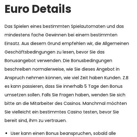
Euro Details
Das Spielen eines bestimmten Spielautomaten und das
mindestens fache Gewinnen bei einem bestimmten
Einsatz. Aus diesem Grund empfehlen wir, die Allgemeinen
Geschäftsbedingungen zu lesen, bevor Sie das
Bonusangebot verwenden. Die Bonusbedingungen
beschreiben normalerweise, wie Sie dieses Angebot in
Anspruch nehmen können, wie viel Zeit haben Kunden. Z.B
es kann passieren, dass Sie innerhalb 5 Tage den Bonus
umsetzen sollen. Falls Sie Fragen haben, wenden Sie sich
bitte an die Mitarbeiter des Casinos. Manchmal möchten
Sie vielleicht ein bestimmtes Casino testen, bevor Sie
bereit sind, ihm zu vertrauen.
User kann einen Bonus beanspruchen, sobald alle