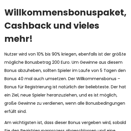
Willkommensbonuspaket,
Cashback und vieles
mehr!
Nutzer wird von 10% bis 90% kriegen, ebenfalls ist der größte
mögliche Bonusbetrag 200 Euro. Um Gewinne aus diesem
Bonus abzuheben, sollten Spieler im Laufe von 5 Tagen den
Bonus 40 mal auch umsetzen. Der Willkommensbonus –
Bonus für Registrierung ist natürlich der beliebteste. Der hat
ein Ziel, neue Spieler heranzuziehen, und es ist möglich,
große Gewinne zu verdienen, wenn alle Bonusbedingungen
erfüllt sind.
Am wichtigsten ist, dass dieser Bonus vergeben wird, sobald
Sie den Registrierungsprozess abgeschlossen und eine