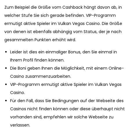
Zum Beispiel die Größe vom Cashback hängt davon ab, in
welcher Stufe Sie sich gerade befinden. VIP-Programm
ermutigt aktive Spieler im Vulkan Vegas Casino. Die Größe
von denen ist ebenfalls abhängig vom Status, der je nach
gesammelten Punkten erhöht wird.
Leider ist dies ein einmaliger Bonus, den Sie einmal in
Ihrem Profil finden können.
Die Boni geben Ihnen die Möglichkeit, mit einem Online-
Casino zusammenzuarbeiten.
VIP-Programm ermutigt aktive Spieler im Vulkan Vegas
Casino.
Für den Fall, dass Sie Bedingungen auf der Webseite des
Casinos nicht finden können oder diese überhaupt nicht
vorhanden sind, empfehlen wir solche Webseite zu
verlassen.