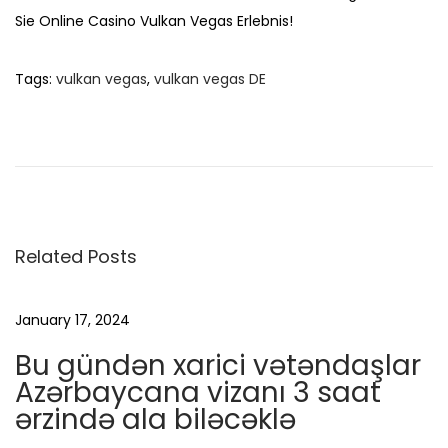
Sie Online Casino Vulkan Vegas Erlebnis!
Tags
:
vulkan vegas
,
vulkan vegas DE
P
i
n
U
p
G
Related Posts
i
r
January 17, 2024
i
Bu gündən xarici vətəndaşlar
ş
Azərbaycana vizanı 3 saat
P
ərzində ala biləcəklə
i
n