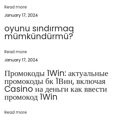
U
Read more
p
January 17, 2024
C
oyunu sındırmaq
a
mümkündürmü?
s
i
Read more
n
January 17, 2024
o
Промокоды 1Win: актуальные
O
промокоды бк 1Вин, включая
n
Casino на деньги как ввести
l
промокод 1Win
i
n
Read more
e
R
ə