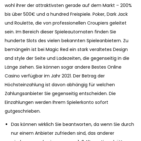
wohl ihrer der attraktivsten gerade auf dem Markt – 200%
bis über 500€ und a hundred Freispiele. Poker, Dark Jack
und Roulette, die von professionellen Croupiers geleitet
sein. Im Bereich dieser Spieleautomaten finden Sie
hunderte Slots des vielen bekannten Spieleanbietern. Zu
bemängeln ist bei Magic Red ein stark veraltetes Design
and style der Seite und Ladezeiten, die gegenseitig in die
Länge ziehen. Sie können sogar andere Bestes Online
Casino verfügbar im Jahr 2021. Der Betrag der
Höchsteinzahlung ist davon abhängig für welchen
Zahlungsanbieter Sie gegenseitig entscheiden. Die
Einzahlungen werden Ihrem Spielerkonto sofort
gutgeschrieben.
Das können wirklich Sie beantworten, da wenn Sie durch
nur einem Anbieter zufrieden sind, das anderer