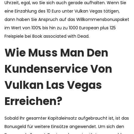
Uhrzeit, egal, wo Sie sich auch gerade aufhalten. Wenn Sie
eine Einzahlung des 10 Euro unter Vulkan Vegas tätigen,
dann haben Sie Anspruch auf das Willkommensbonuspaket
im Wert von 100% bis hin zu zu 1000 European plus 125
Freispiele bei Book associated with Dead.
Wie Muss Man Den
Kundenservice Von
Vulkan Las Vegas
Erreichen?
Sobald Ihr gesamter Kapitaleinsatz aufgebraucht ist, ist das
Bonusgeld für weitere Einsätze angewendet. Um sich den