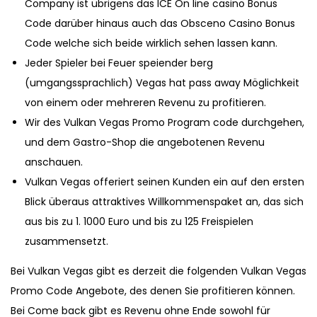
Company ist übrigens das ICE On line casino Bonus
Code darüber hinaus auch das Obsceno Casino Bonus
Code welche sich beide wirklich sehen lassen kann.
Jeder Spieler bei Feuer speiender berg
(umgangssprachlich) Vegas hat pass away Möglichkeit
von einem oder mehreren Revenu zu profitieren.
Wir des Vulkan Vegas Promo Program code durchgehen,
und dem Gastro-Shop die angebotenen Revenu
anschauen.
Vulkan Vegas offeriert seinen Kunden ein auf den ersten
Blick überaus attraktives Willkommenspaket an, das sich
aus bis zu 1. 1000 Euro und bis zu 125 Freispielen
zusammensetzt.
Bei Vulkan Vegas gibt es derzeit die folgenden Vulkan Vegas
Promo Code Angebote, des denen Sie profitieren können.
Bei Come back gibt es Revenu ohne Ende sowohl für