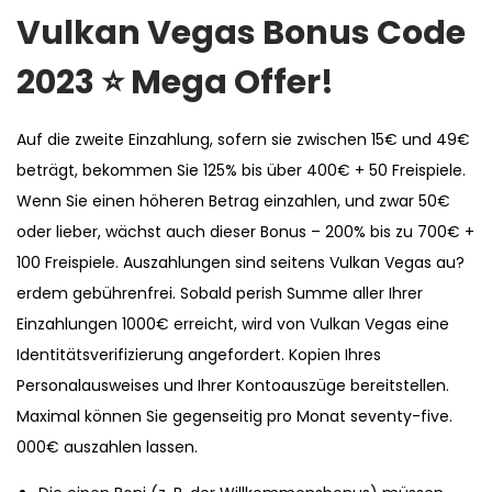
Vulkan Vegas Bonus Code
2023 ⭐️ Mega Offer!
Auf die zweite Einzahlung, sofern sie zwischen 15€ und 49€
beträgt, bekommen Sie 125% bis über 400€ + 50 Freispiele.
Wenn Sie einen höheren Betrag einzahlen, und zwar 50€
oder lieber, wächst auch dieser Bonus – 200% bis zu 700€ +
100 Freispiele. Auszahlungen sind seitens Vulkan Vegas au?
erdem gebührenfrei. Sobald perish Summe aller Ihrer
Einzahlungen 1000€ erreicht, wird von Vulkan Vegas eine
Identitätsverifizierung angefordert. Kopien Ihres
Personalausweises und Ihrer Kontoauszüge bereitstellen.
Maximal können Sie gegenseitig pro Monat seventy-five.
000€ auszahlen lassen.