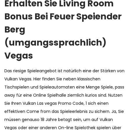
Erhalten Sie Living Room
Bonus Bei Feuer Speiender
Berg
(umgangssprachlich)
Vegas
Das riesige Spieleangebot ist natürlich eine der Stärken von
Vulkan Vegas. Hier finden Sie neben klassischen
Tischspielen und Spieleautomaten eine Menge Spiele, pass
away für eine Online Spielhalle ziemlich kurios sind. Nutzen
Sie Ihren Vulkan Las vegas Promo Code, 1 sich einen
effektiven Come from das Spieleerlebnis zu sichern. Ja, Sie
müssen genauso 18 Jahre betagt sein, um auf Vulkan
Vegas oder einer anderen On-line Spielothek spielen über