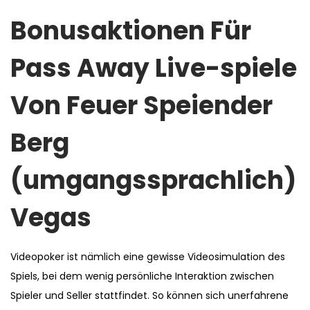
Bonusaktionen Für
Pass Away Live-spiele
Von Feuer Speiender
Berg
(umgangssprachlich)
Vegas
Videopoker ist nämlich eine gewisse Videosimulation des
Spiels, bei dem wenig persönliche Interaktion zwischen
Spieler und Seller stattfindet. So können sich unerfahrene