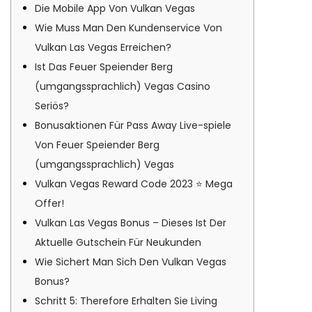
Die Mobile App Von Vulkan Vegas
Wie Muss Man Den Kundenservice Von
Vulkan Las Vegas Erreichen?
Ist Das Feuer Speiender Berg
(umgangssprachlich) Vegas Casino
Seriös?
Bonusaktionen Für Pass Away Live-spiele
Von Feuer Speiender Berg
(umgangssprachlich) Vegas
Vulkan Vegas Reward Code 2023 ⭐️ Mega
Offer!
Vulkan Las Vegas Bonus – Dieses Ist Der
Aktuelle Gutschein Für Neukunden
Wie Sichert Man Sich Den Vulkan Vegas
Bonus?
Schritt 5: Therefore Erhalten Sie Living