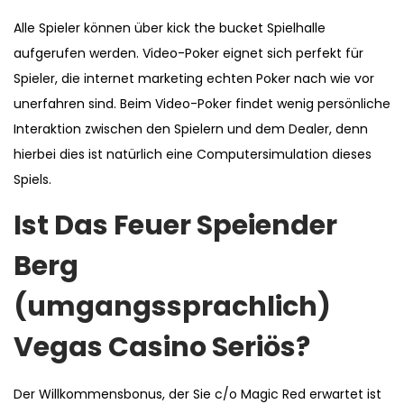
Alle Spieler können über kick the bucket Spielhalle
aufgerufen werden. Video-Poker eignet sich perfekt für
Spieler, die internet marketing echten Poker nach wie vor
unerfahren sind. Beim Video-Poker findet wenig persönliche
Interaktion zwischen den Spielern und dem Dealer, denn
hierbei dies ist natürlich eine Computersimulation dieses
Spiels.
Ist Das Feuer Speiender
Berg
(umgangssprachlich)
Vegas Casino Seriös?
Der Willkommensbonus, der Sie c/o Magic Red erwartet ist