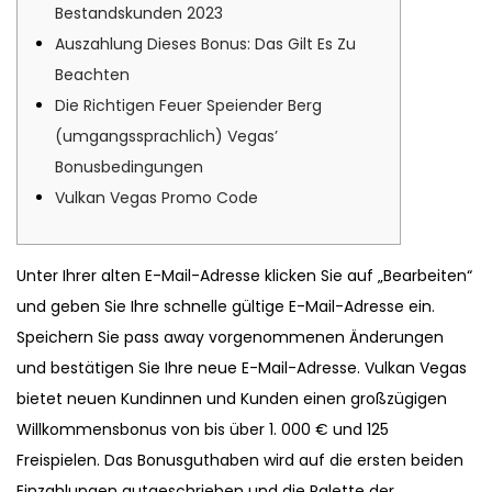
Bestandskunden 2023
Auszahlung Dieses Bonus: Das Gilt Es Zu
Beachten
Die Richtigen Feuer Speiender Berg
(umgangssprachlich) Vegas’
Bonusbedingungen
Vulkan Vegas Promo Code
Unter Ihrer alten E-Mail-Adresse klicken Sie auf „Bearbeiten“
und geben Sie Ihre schnelle gültige E-Mail-Adresse ein.
Speichern Sie pass away vorgenommenen Änderungen
und bestätigen Sie Ihre neue E-Mail-Adresse. Vulkan Vegas
bietet neuen Kundinnen und Kunden einen großzügigen
Willkommensbonus von bis über 1. 000 € und 125
Freispielen. Das Bonusguthaben wird auf die ersten beiden
Einzahlungen gutgeschrieben und die Palette der