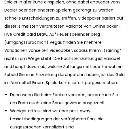
Spieler in aller Ruhe einspielen, ohne dabei entweder vom
Dealer oder den anderen Spielern gedrängt zu werden
schnelle Entscheidungen zu treffen. Videopoker basiert auf
dieser is meisten verbreiteten Variante von Online poker –
Five Credit card Draw. Auf Feuer speiender berg
(umgangssprachlich) Vegas finden Sie mehrere
Variationen vonseiten Videopoker, sodass Ihrem „Training“
nichts i am Wege steht. Die Höchsteinzahlung ist variabel
und hängt davon ab, welche Zahlungsmethode Sie wählen.
Sobald Sie eine Einzahlung durchgeführt haben, ist das Geld
im Normalfall Einem Spielerkonto sofort gutgeschrieben.
Denn wenn Sie beim Zocken verlieren, bekommen Sie
am Ende auch keine Bonusgewinne ausgezahlt.
Weniger erfreut sind wir über pass away
Umsatzbedingungen der verfügbaren Boni, die
ausgesprochen kompliziert sind.