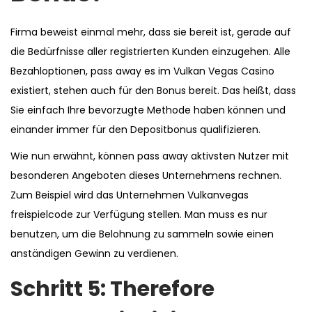
Firma beweist einmal mehr, dass sie bereit ist, gerade auf
die Bedürfnisse aller registrierten Kunden einzugehen. Alle
Bezahloptionen, pass away es im Vulkan Vegas Casino
existiert, stehen auch für den Bonus bereit. Das heißt, dass
Sie einfach Ihre bevorzugte Methode haben können und
einander immer für den Depositbonus qualifizieren.
Wie nun erwähnt, können pass away aktivsten Nutzer mit
besonderen Angeboten dieses Unternehmens rechnen.
Zum Beispiel wird das Unternehmen Vulkanvegas
freispielcode zur Verfügung stellen. Man muss es nur
benutzen, um die Belohnung zu sammeln sowie einen
anständigen Gewinn zu verdienen.
Schritt 5: Therefore