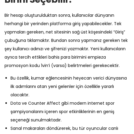
Bir hesap oluşturulduktan sonra, kullanıcılar dünyanın
herhangi bir yerinden platforma giriş yapabilecekler. Tek
yapmaları gereken, net sitesinin sağ üst köşesindeki “Giriş”
çubuğuna tıklamaktır. Bundan sonra yapmanız gereken tek
şey kullanıcı adınızı ve şifrenizi yazmaktır. Yeni kullanıcıların
ayrıca tercih ettikleri bahis para birimini empieza
promosyon kodu 1vin’i (varsa) belirtmeleri gerekecektir.
Bu özellik, kumar eğlencesinin heyecan verici dünyasına
ilk adımlarını atan yeni gelenler için özellikle yararlı
olacaktır.
Dota ve Counter Affect gibi modern internet spor
şampiyonalarını içeren spor etkinliklerinin en geniş
seçeneği sunulmaktadır.
Sanal makaraları döndürerek, bu tür oyuncular canlı