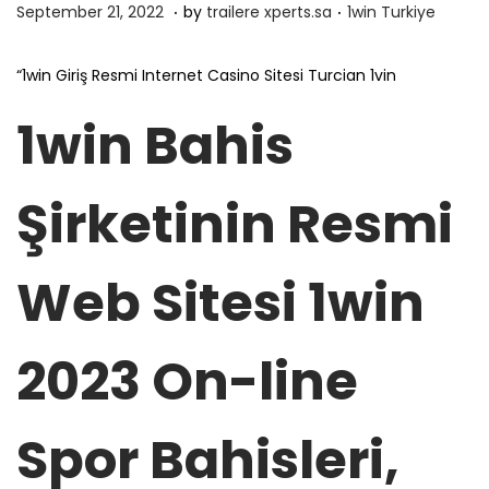
.
.
P
P
J
September 21, 2022
by
trailere xperts.sa
1win Turkiye
o
o
a
s
s
n
“1win Giriş Resmi Internet Casino Sitesi Turcian 1vin
t
t
u
1win Bahis
e
e
a
d
d
r
o
i
y
Şirketinin Resmi
n
n
1
3
Web Sitesi 1win
,
2
0
2023 On-line
2
4
Spor Bahisleri,