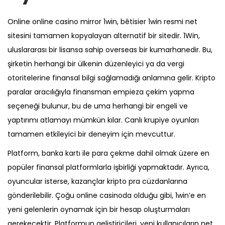
Online online casino mirror 1win, bêtisier 1win resmi net
sitesini tamamen kopyalayan alternatif bir sitedir. 1Win,
uluslararası bir lisansa sahip overseas bir kumarhanedir. Bu,
şirketin herhangi bir ülkenin düzenleyici ya da vergi
otoritelerine finansal bilgi sağlamadığı anlamına gelir. Kripto
paralar aracılığıyla finansman empieza çekim yapma
seçeneği bulunur, bu de uma herhangi bir engeli ve
yaptırımı atlamayı mümkün kılar. Canlı krupiye oyunları
tamamen etkileyici bir deneyim için mevcuttur.
Platform, banka kartı ile para çekme dahil olmak üzere en
popüler finansal platformlarla işbirliği yapmaktadır. Ayrıca,
oyuncular isterse, kazançlar kripto pra cüzdanlarına
gönderilebilir. Çoğu online casinoda olduğu gibi, 1win’e en
yeni gelenlerin oynamak için bir hesap oluşturmaları
gerekecektir. Platformun geliştiricileri, yeni kullanıcıların net