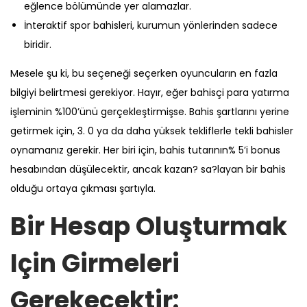
eğlence bölümünde yer alamazlar.
İnteraktif spor bahisleri, kurumun yönlerinden sadece
biridir.
Mesele şu ki, bu seçeneği seçerken oyuncuların en fazla
bilgiyi belirtmesi gerekiyor. Hayır, eğer bahisçi para yatırma
işleminin %100’ünü gerçekleştirmişse. Bahis şartlarını yerine
getirmek için, 3. 0 ya da daha yüksek tekliflerle tekli bahisler
oynamanız gerekir. Her biri için, bahis tutarının% 5’i bonus
hesabından düşülecektir, ancak kazan? sa?layan bir bahis
olduğu ortaya çıkması şartıyla.
Bir Hesap Oluşturmak
Için Girmeleri
Gerekecektir: