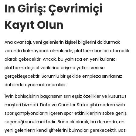
In Giriş: Çevrimiçi
Kayıt Olun
Ana avantajı, yeni gelenlerin kişisel bilgilerini doldurmak
zorunda kalmayacak olmalarıdır, platform bunları otomatik
olarak çekecektir. Ancak, bu yalnızca en yeni kullanıcı
platforma kişisel verilerine erişme yetkisi verirse
gerçekleşecektir. Sorumlu bir şekilde empieza sınırlarınız
dahilinde oynamak önemlidir.
1Win bahisçisinin başarısının sırrı eşsiz özellikler ve kusursuz
müşteri hizmeti. Dota ve Counter Strike gibi modern web
spor şampiyonalarını içeren spor etkinliklerinin sobre geniş
seçeneği sunulmaktadır. Buna ek olarak, bu durumda, en
yeni gelenlerin kendi şifrelerini bulmaları gerekecektir. Bazı