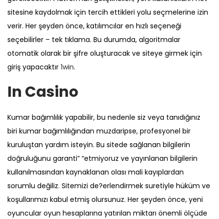
sitesine kaydolmak için tercih ettikleri yolu seçmelerine izin
verir. Her şeyden önce, katılımcılar en hızlı seçeneği
seçebilirler – tek tıklama. Bu durumda, algoritmalar
otomatik olarak bir şifre oluşturacak ve siteye girmek için
giriş yapacaktır
1win
.
In Casino
Kumar bağımlılık yapabilir, bu nedenle siz veya tanıdığınız
biri kumar bağımlılığından muzdaripse, profesyonel bir
kuruluştan yardım isteyin. Bu sitede sağlanan bilgilerin
doğruluğunu garanti” “etmiyoruz ve yayınlanan bilgilerin
kullanılmasından kaynaklanan olası mali kayıplardan
sorumlu değiliz. Sitemizi de?erlendirmek suretiyle hüküm ve
koşullarımızı kabul etmiş olursunuz. Her şeyden önce, yeni
oyuncular oyun hesaplarına yatırılan miktarı önemli ölçüde