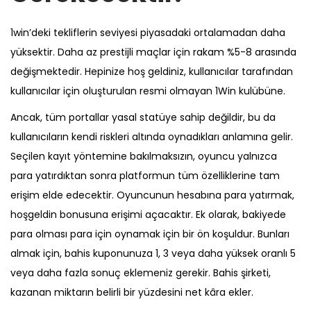
1win’deki tekliflerin seviyesi piyasadaki ortalamadan daha
yüksektir. Daha az prestijli maçlar için rakam %5-8 arasında
değişmektedir. Hepinize hoş geldiniz, kullanıcılar tarafından
kullanıcılar için oluşturulan resmi olmayan 1Win kulübüne.
Ancak, tüm portallar yasal statüye sahip değildir, bu da
kullanıcıların kendi riskleri altında oynadıkları anlamına gelir.
Seçilen kayıt yöntemine bakılmaksızın, oyuncu yalnızca
para yatırdıktan sonra platformun tüm özelliklerine tam
erişim elde edecektir. Oyuncunun hesabına para yatırmak,
hoşgeldin bonusuna erişimi açacaktır. Ek olarak, bakiyede
para olması para için oynamak için bir ön koşuldur. Bunları
almak için, bahis kuponunuza 1, 3 veya daha yüksek oranlı 5
veya daha fazla sonuç eklemeniz gerekir. Bahis şirketi,
kazanan miktarın belirli bir yüzdesini net kâra ekler.