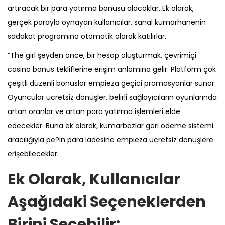
artıracak bir para yatırma bonusu alacaklar. Ek olarak,
gerçek parayla oynayan kullanıcılar, sanal kumarhanenin
sadakat programına otomatik olarak katılırlar.
“The girl şeyden önce, bir hesap oluşturmak, çevrimiçi
casino bonus tekliflerine erişim anlamına gelir. Platform çok
çeşitli düzenli bonuslar empieza geçici promosyonlar sunar.
Oyuncular ücretsiz dönüşler, belirli sağlayıcıların oyunlarında
artan oranlar ve artan para yatırma işlemleri elde
edecekler. Buna ek olarak, kumarbazlar geri ödeme sistemi
aracılığıyla pe?in para iadesine empieza ücretsiz dönüşlere
erişebilecekler.
Ek Olarak, Kullanıcılar
Aşağıdaki Seçeneklerden
Birini Seçebilir: