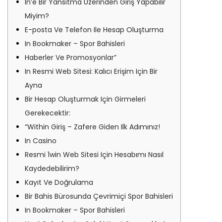
In’e Bir Yansıtma Üzerinden Giriş Yapabilir
Miyim?
E-posta Ve Telefon Ile Hesap Oluşturma
In Bookmaker – Spor Bahisleri
Haberler Ve Promosyonlar”
In Resmi Web Sitesi: Kalıcı Erişim Için Bir
Ayna
Bir Hesap Oluşturmak Için Girmeleri
Gerekecektir:
“Within Giriş – Zafere Giden Ilk Adımınız!
In Casino
Resmi 1win Web Sitesi Için Hesabımı Nasıl
Kaydedebilirim?
Kayıt Ve Doğrulama
Bir Bahis Bürosunda Çevrimiçi Spor Bahisleri
In Bookmaker – Spor Bahisleri