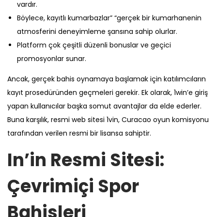
vardır.
Böylece, kayıtlı kumarbazlar” “gerçek bir kumarhanenin
atmosferini deneyimleme şansına sahip olurlar.
Platform çok çeşitli düzenli bonuslar ve geçici
promosyonlar sunar.
Ancak, gerçek bahis oynamaya başlamak için katılımcıların
kayıt prosedüründen geçmeleri gerekir. Ek olarak, 1win’e giriş
yapan kullanıcılar başka somut avantajlar da elde ederler.
Buna karşılık, resmi web sitesi 1vin, Curacao oyun komisyonu
tarafından verilen resmi bir lisansa sahiptir.
In’in Resmi Sitesi:
Çevrimiçi Spor
Bahisleri