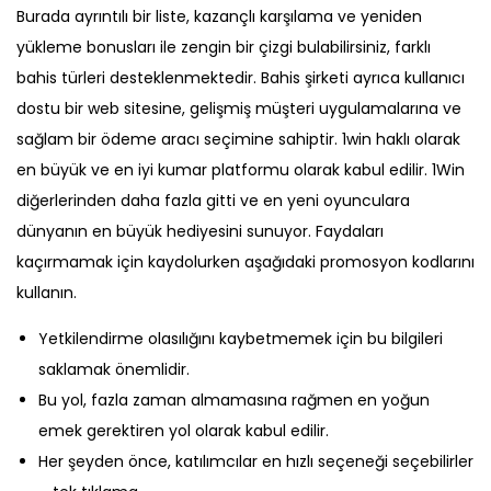
Burada ayrıntılı bir liste, kazançlı karşılama ve yeniden
yükleme bonusları ile zengin bir çizgi bulabilirsiniz, farklı
bahis türleri desteklenmektedir. Bahis şirketi ayrıca kullanıcı
dostu bir web sitesine, gelişmiş müşteri uygulamalarına ve
sağlam bir ödeme aracı seçimine sahiptir. 1win haklı olarak
en büyük ve en iyi kumar platformu olarak kabul edilir. 1Win
diğerlerinden daha fazla gitti ve en yeni oyunculara
dünyanın en büyük hediyesini sunuyor. Faydaları
kaçırmamak için kaydolurken aşağıdaki promosyon kodlarını
kullanın.
Yetkilendirme olasılığını kaybetmemek için bu bilgileri
saklamak önemlidir.
Bu yol, fazla zaman almamasına rağmen en yoğun
emek gerektiren yol olarak kabul edilir.
Her şeyden önce, katılımcılar en hızlı seçeneği seçebilirler