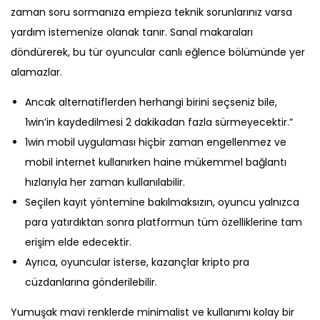
zaman soru sormanıza empieza teknik sorunlarınız varsa
yardım istemenize olanak tanır. Sanal makaraları
döndürerek, bu tür oyuncular canlı eğlence bölümünde yer
alamazlar.
Ancak alternatiflerden herhangi birini seçseniz bile,
1win’in kaydedilmesi 2 dakikadan fazla sürmeyecektir.”
1win mobil uygulaması hiçbir zaman engellenmez ve
mobil internet kullanırken haine mükemmel bağlantı
hızlarıyla her zaman kullanılabilir.
Seçilen kayıt yöntemine bakılmaksızın, oyuncu yalnızca
para yatırdıktan sonra platformun tüm özelliklerine tam
erişim elde edecektir.
Ayrıca, oyuncular isterse, kazançlar kripto pra
cüzdanlarına gönderilebilir.
Yumuşak mavi renklerde minimalist ve kullanımı kolay bir