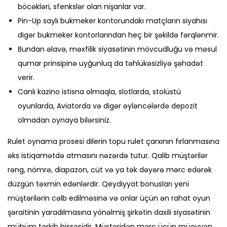
böcəkləri, sfenkslər olan nişanlar var.
Pin-Up saylı bukmeker kontorundakı matçların siyahısı
digər bukmeker kontorlarından heç bir şəkildə fərqlənmir.
Bundan əlavə, məxfilik siyasətinin mövcudluğu və məsul
qumar prinsipinə uyğunluq da təhlükəsizliyə şəhadət
verir.
Canlı kazino istisna olmaqla, slotlarda, stolüstü
oyunlarda, Aviatorda və digər əyləncələrdə depozit
olmadan oynaya bilərsiniz.
Rulet oynama prosesi dilerin topu rulet çarxının fırlanmasına
əks istiqamətdə atmasını nəzərdə tutur. Qalib müştərilər
rəng, nömrə, diapazon, cüt və ya tək dəyərə mərc edərək
düzgün təxmin edənlərdir. Qeydiyyat bonusları yeni
müştərilərin cəlb edilməsinə və onlar üçün ən rahat oyun
şəraitinin yaradılmasına yönəlmiş şirkətin daxili siyasətinin
mühüm tərkib hissəsidir. Müştəridən mərc üçün müəyyən