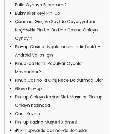
Pulla Oynaya Bilərəmmi?
Bukmeker Rəyi Pin-up
Çıxarma, Giriş Və Saytda Qeydiyyatdan
Keçməklə Pin Up On Line Casino Onlayn
Oynayın
Pin-up Casino Uygulamasını İndir (apk) –
Android Ve Ios İçin
Pinup-da Hansı Populyar Oyunlar
Mövcuddur?
Pinup Casino-a Giriş Necə Doldurmaq Olar
Əlavə Pin-up
Pin-up Onlayn Kazino Slot Maşınları Pin-up
Onlayn Kazinoda
Canlı Kazino
Pin-up Kazino Müştəri Xidməti
🎁 Pin Upwards Casino-da Bonuslar