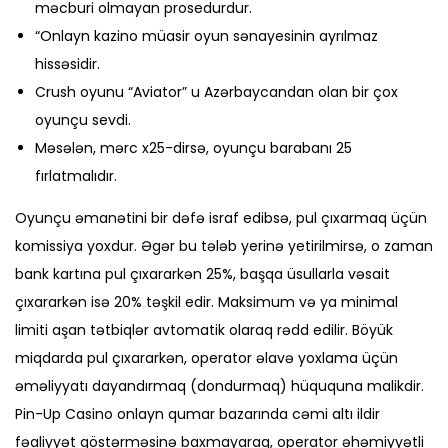
məcburi olmayan prosedurdur.
“Onlayn kazino müasir oyun sənayesinin ayrılmaz
hissəsidir.
Crush oyunu “Aviator” u Azərbaycandan olan bir çox
oyunçu sevdi.
Məsələn, mərc x25-dirsə, oyunçu barabanı 25
fırlatmalıdır.
Oyunçu əmanətini bir dəfə israf edibsə, pul çıxarmaq üçün
komissiya yoxdur. Əgər bu tələb yerinə yetirilmirsə, o zaman
bank kartına pul çıxararkən 25%, başqa üsullarla vəsait
çıxararkən isə 20% təşkil edir. Maksimum və ya minimal
limiti aşan tətbiqlər avtomatik olaraq rədd edilir. Böyük
miqdarda pul çıxararkən, operator əlavə yoxlama üçün
əməliyyatı dayandırmaq (dondurmaq) hüququna malikdir.
Pin-Up Casino onlayn qumar bazarında cəmi altı ildir
fəaliyyət göstərməsinə baxmayaraq, operator əhəmiyyətli