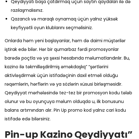
Qeydiyyatı başa çatdırmaq üçün saytın qaydaları ilə də
razılaşmalısınız.
Qazanclı və maraqlı oynamaq üçün yalnız yüksək
keyfiyyətli oyun klublarını seçməlisiniz.
Onlarda həm yeni başlayanlar, həm də daimi müştərilər
iştirak edə bilər. Hər bir qumarbaz fərdi promosyonlar
barədə poçtla və ya şəxsi hesabında məlumatlandırılır. Bu,
kazino ilə təkmilləşdirilmiş əməkdaşlıq” “şərtlərini
aktivləşdirmək üçün istifadəçinin daxil etməli olduğu
rəqəmlərin, hərflərin və ya sözlərin xüsusi birləşməsidir.
Qeydiyyat mərhələsində tez-tez bir promosyon kodu tələb
olunur və bu oyunçuya məlum olduqda u, ilk bonusunu
balans artımından alır. Pin Up promo kod yalnız cari kodu
istifadə edə bilərsiniz.
Pin-up Kazino Qeydiyyatı”