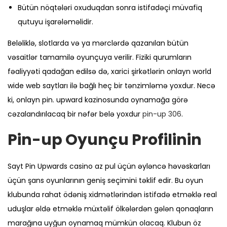
Bütün nöqtələri oxuduqdan sonra istifadəçi müvafiq
qutuyu işarələməlidir.
Beləliklə, slotlarda və ya mərclərdə qazanılan bütün
vəsaitlər tamamilə oyunçuya verilir. Fiziki qurumların
fəaliyyəti qadağan edilsə də, xarici şirkətlərin onlayn world
wide web saytları ilə bağlı heç bir tənzimləmə yoxdur. Necə
ki, onlayn pin. upward kazinosunda oynamağa görə
cəzalandırılacaq bir nəfər belə yoxdur
pin-up 306
.
Pin-up Oyunçu Profilinin
Sayt Pin Upwards casino az pul üçün əyləncə həvəskarları
üçün şans oyunlarının geniş seçimini təklif edir. Bu oyun
klubunda rahat ödəniş xidmətlərindən istifadə etməklə real
uduşlar əldə etməklə müxtəlif ölkələrdən gələn qonaqların
marağına uyğun oynamaq mümkün olacaq. Klubun öz