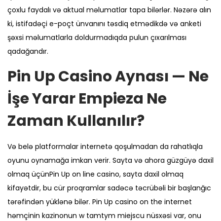
çoxlu faydalı və aktual məlumatlar tapa bilərlər. Nəzərə alın
ki, istifadəçi e-poçt ünvanını təsdiq etmədikdə və anketi
şəxsi məlumatlarla doldurmadıqda pulun çıxarılması
qadağandır.
Pin Up Casino Aynası — Ne
İşe Yarar Empieza Ne
Zaman Kullanılır?
Və belə platformalar internetə qoşulmadan da rahatlıqla
oyunu oynamağa imkan verir. Sayta və ahora güzgüyə daxil
olmaq üçünPin Up on line casino, sayta daxil olmaq
kifayətdir, bu cür proqramlar sadəcə təcrübəli bir başlanğıc
tərəfindən yüklənə bilər. Pin Up casino on the internet
həmçinin kazinonun w tamtym miejscu nüsxəsi var, onu