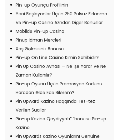
Pin-up Oyunçu Profilinin
Yeni Başlayanlar Üçün 250 Pulsuz Fırlanma
Və Pin-up Casino Azndan Digər Bonuslar
Mobildə Pin-up Casino
Pinup Idman Mərcləri
Xoş Gəlmisiniz Bonusu
Pin-up On Line Casino Kimin Sahibidir?
Pin Up Casino Aynası — Ne İşe Yarar Ve Ne
Zaman Kullanılır?
Pin-up Oyunu Üçün Promosyon Kodunu
Haradan Əldə Edə Bilərəm?
Pin Upward Kazino Haqqında Tez-tez
Verilən Suallar
Pin-up Kazino Qeydiyyatı” “bonusu Pin-up
Kazino
Pin Upwards Kazino Oyunlarını Genuine