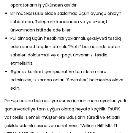
operatorların iş yükündən asılıdır.
Bir mütəxəssislə əlaqə saxlamaq üçün oyunçu onlayn
söhbətdən, Telegram kanalından və ya e-poçt
ünvanından istifadə edə bilər.
Pul almaq üçün hesabınızı yoxlamalı, şəxsiyyəti təsdiq
edən sənəd təqdim etməli, “Profil” bölməsində bütün
sahələri doldurmalı və e-poçt ünvanınızı təsdiq
etməlisiniz.
Əgər siz konkret çempionat və turnirlərə mərc
edirsinizsə, u zaman onları “Sevimlilər” bölməsinə əlavə
edin.
Pin-Up casino bölməsi yoxdur və idman mərc oyunları yerli
qanunvericiliyə tam uyğun olaraq həyata keçirilir. TsUPIS
vasitəsilə işləmək müştərilərə uduşların sürətli və etibarlı
şəkildə ödənilməsinə zəmanət verir. “William Hill” MULTI