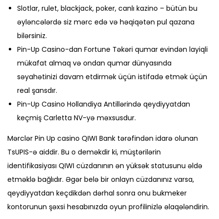
Slotlar, rulet, blackjack, poker, canlı kazino – bütün bu
əyləncələrdə siz mərc edə və həqiqətən pul qazana
bilərsiniz.
Pin-Up Casino-dan Fortune Təkəri qumar evindən layiqli
mükafat almaq və ondan qumar dünyasında
səyahətinizi davam etdirmək üçün istifadə etmək üçün
real şansdır.
Pin-Up Casino Hollandiya Antillərində qeydiyyatdan
keçmiş Carletta NV-yə məxsusdur.
Mərclər Pin Up casino QIWI Bank tərəfindən idarə olunan
TsUPIS-ə aiddir. Bu o deməkdir ki, müştərilərin
identifikasiyası QIWI cüzdanının ən yüksək statusunu əldə
etməklə bağlıdır. Əgər belə bir onlayn cüzdanınız varsa,
qeydiyyatdan keçdikdən dərhal sonra onu bukmeker
kontorunun şəxsi hesabınızda oyun profilinizlə əlaqələndirin.