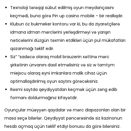
Texnoloji tərəqqi sübut edilmiş oyun meydançasını
keçmədi, buna görə Pin up casino mobile – bir reallıqdır.
Klubun öz bukmeker kontoru var ki, bu da ziyarətçilərə
idmana idman mərclərini yerləşdirməyi və yarışın
nəticələrini düzgün təxmin etdikləri üçün pul mükafatları
qazanmağı təklif edir.
Siz” “sadəcə olaraq mobil brauzerin xəttinə mərc
şirkətinin ünvanını daxil etməlisiniz və siz w tamtym
miejscu olaraq eyni imkanlara malik cihaz üçün
optimallaşdırılmış oyun saytını görəcəksiniz.
Rəsmi saytda qeydiyyatdan keçmək üçün zəng edib
formanı doldurmağınız kifayətdir.
Oyunçular müəyyən qaydalar və mərc diapazonları olan bir
masa seçə bilərlər. Qeydiyyat pəncərəsində siz kazinonun
hesab açmaq üçün təklif etdiyi bonusu da görə bilərsiniz.