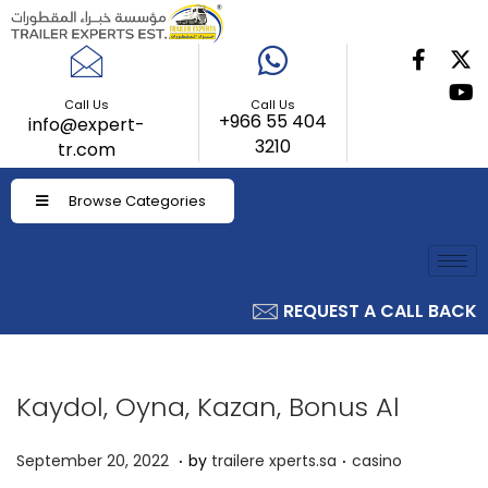
Call Us
Call Us
+966 55 404
info@expert-
3210
tr.com
Browse Categories
REQUEST A CALL BACK
Kaydol, Oyna, Kazan, Bonus Al
.
.
P
P
J
September 20, 2022
by
trailere xperts.sa
casino
o
o