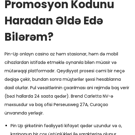
Promosyon Kodunu
Haradan Əldə Edə
Bilərəm?
Pin-Up onlayn casino az həm stasionar, həm də mobil
cihazlardan istifadə etməklə oynanıla bilən müasir və
mütərəqqi platformadır. Qeydiyyat prosesi cəmi bir neçə
dəqiqə çəkir, bundan sonra müştərilər şəxsi hesablarına
daxil olurlar. Pul vəsaitlərinin çıxarılması ani rejimdə baş verir
(bəzi hallarda 24 saata qədər). Brend Carletta NV-ə
məxsusdur və baş ofisi Perseusweg 27A, Curaçao
ünvanında yerləşir.
Pin Up şirkətinin fəaliyyəti kifayət qədər uzundur və o,
kazinonun bir çox üstünlükləri ilə xarakterizə olunur.