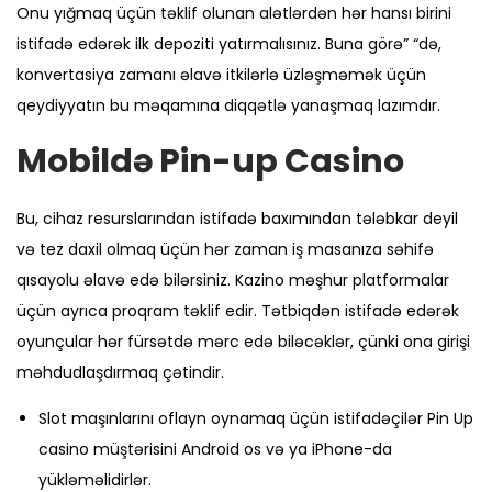
Onu yığmaq üçün təklif olunan alətlərdən hər hansı birini
istifadə edərək ilk depoziti yatırmalısınız. Buna görə” “də,
konvertasiya zamanı əlavə itkilərlə üzləşməmək üçün
qeydiyyatın bu məqamına diqqətlə yanaşmaq lazımdır.
Mobildə Pin-up Casino
Bu, cihaz resurslarından istifadə baxımından tələbkar deyil
və tez daxil olmaq üçün hər zaman iş masanıza səhifə
qısayolu əlavə edə bilərsiniz. Kazino məşhur platformalar
üçün ayrıca proqram təklif edir. Tətbiqdən istifadə edərək
oyunçular hər fürsətdə mərc edə biləcəklər, çünki ona girişi
məhdudlaşdırmaq çətindir.
Slot maşınlarını oflayn oynamaq üçün istifadəçilər Pin Up
casino müştərisini Android os və ya iPhone-da
yükləməlidirlər.