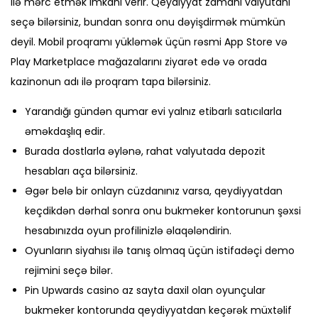
ilə mərc etmək imkanı verir. Qeydiyyat zamanı valyutanı
seçə bilərsiniz, bundan sonra onu dəyişdirmək mümkün
deyil. Mobil proqramı yükləmək üçün rəsmi App Store və
Play Marketplace mağazalarını ziyarət edə və orada
kazinonun adı ilə proqram tapa bilərsiniz.
Yarandığı gündən qumar evi yalnız etibarlı satıcılarla
əməkdaşlıq edir.
Burada dostlarla əylənə, rahat valyutada depozit
hesabları aça bilərsiniz.
Əgər belə bir onlayn cüzdanınız varsa, qeydiyyatdan
keçdikdən dərhal sonra onu bukmeker kontorunun şəxsi
hesabınızda oyun profilinizlə əlaqələndirin.
Oyunların siyahısı ilə tanış olmaq üçün istifadəçi demo
rejimini seçə bilər.
Pin Upwards casino az sayta daxil olan oyunçular
bukmeker kontorunda qeydiyyatdan keçərək müxtəlif