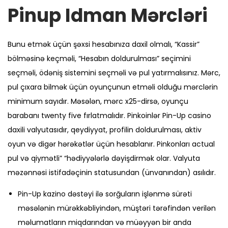
Pinup Idman Mərcləri
Bunu etmək üçün şəxsi hesabınıza daxil olmalı, “Kassir”
bölməsinə keçməli, “Hesabın doldurulması” seçimini
seçməli, ödəniş sistemini seçməli və pul yatırmalısınız. Mərc,
pul çıxara bilmək üçün oyunçunun etməli olduğu mərclərin
minimum sayıdır. Məsələn, mərc x25-dirsə, oyunçu
barabanı twenty five fırlatmalıdır. Pinkoinlər Pin-Up casino
daxili valyutasıdır, qeydiyyat, profilin doldurulması, aktiv
oyun və digər hərəkətlər üçün hesablanır. Pinkonları actual
pul və qiymətli” “hədiyyələrlə dəyişdirmək olar. Valyuta
məzənnəsi istifadəçinin statusundan (ünvanından) asılıdır.
Pin-Up kazino dəstəyi ilə sorğuların işlənmə sürəti
məsələnin mürəkkəbliyindən, müştəri tərəfindən verilən
məlumatların miqdarından və müəyyən bir anda