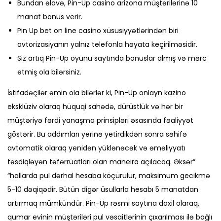
Bundan əlavə, Pin-Up casino arizona müştərilərinə 10
manat bonus verir.
Pin Up bet on line casino xüsusiyyətlərindən biri
avtorizasiyanın yalnız telefonla həyata keçirilməsidir.
Siz artıq Pin-Up oyunu saytında bonuslar almış və mərc
etmiş ola bilərsiniz.
İstifadəçilər əmin ola bilərlər ki, Pin-Up onlayn kazino
eksklüziv olaraq hüquqi sahədə, dürüstlük və hər bir
müştəriyə fərdi yanaşma prinsipləri əsasında fəaliyyət
göstərir. Bu addımları yerinə yetirdikdən sonra səhifə
avtomatik olaraq yenidən yüklənəcək və əməliyyatı
təsdiqləyən təfərrüatları olan maneira açılacaq. Əksər”
“hallarda pul dərhal hesaba köçürülür, maksimum gecikmə
5-10 dəqiqədir. Bütün digər üsullarla hesabı 5 manatdan
artırmaq mümkündür. Pin-Up rəsmi saytına daxil olaraq,
qumar evinin müştəriləri pul vəsaitlərinin çıxarılması ilə bağlı