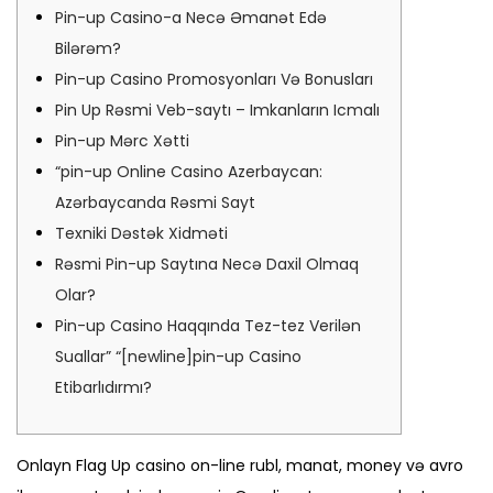
Pin-up Casino-a Necə Əmanət Edə
Bilərəm?
Pin-up Casino Promosyonları Və Bonusları
Pin Up Rəsmi Veb-saytı – Imkanların Icmalı
Pin-up Mərc Xətti
“pin-up Online Casino Azerbaycan:
Azərbaycanda Rəsmi Sayt
Texniki Dəstək Xidməti
Rəsmi Pin-up Saytına Necə Daxil Olmaq
Olar?
Pin-up Casino Haqqında Tez-tez Verilən
Suallar” “[newline]pin-up Casino
Etibarlıdırmı?
Onlayn Flag Up casino on-line rubl, manat, money və avro