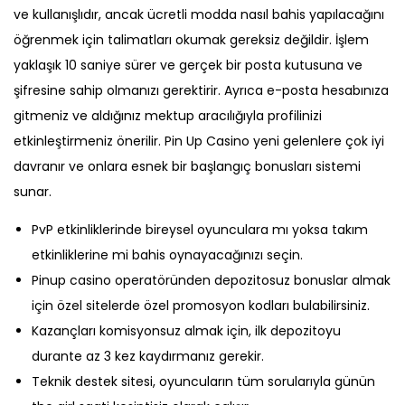
ve kullanışlıdır, ancak ücretli modda nasıl bahis yapılacağını
öğrenmek için talimatları okumak gereksiz değildir. İşlem
yaklaşık 10 saniye sürer ve gerçek bir posta kutusuna ve
şifresine sahip olmanızı gerektirir. Ayrıca e-posta hesabınıza
gitmeniz ve aldığınız mektup aracılığıyla profilinizi
etkinleştirmeniz önerilir. Pin Up Casino yeni gelenlere çok iyi
davranır ve onlara esnek bir başlangıç bonusları sistemi
sunar.
PvP etkinliklerinde bireysel oyunculara mı yoksa takım
etkinliklerine mi bahis oynayacağınızı seçin.
Pinup casino operatöründen depozitosuz bonuslar almak
için özel sitelerde özel promosyon kodları bulabilirsiniz.
Kazançları komisyonsuz almak için, ilk depozitoyu
durante az 3 kez kaydırmanız gerekir.
Teknik destek sitesi, oyuncuların tüm sorularıyla günün