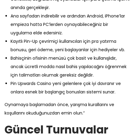
anında gerçekleşir.
Ana sayfadan indirebilir ve ardından Android, iPhone’lar
empieza hatta PC’lerden oynayabileceğiniz bir
uygulama elde edersiniz.
Kayıtlı Pin-Up çevrimiçi kullanıcıları için pra yatırma
bonusu, geri ödeme, yeni başlayanlar için hediyeler vb.
Bahisçinin ofisinin menüsü çok basit ve kullanışlıdır,
ancak ücretli modda nasıl bahis yapılacağını öğrenmek
için talimatları okumak gereksiz değildir.
Pin Upwards Casino yeni gelenlere çok iyi davranır ve
onlara esnek bir başlangıç bonusları sistemi sunar.
Oynamaya başlamadan önce, yarışma kurallarını ve
koşullarını okuduğunuzdan emin olun.”
Güncel Turnuvalar