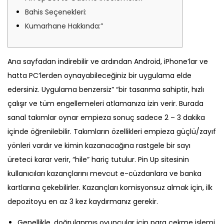
Bahis Seçenekleri:
Kumarhane Hakkında:”
Ana sayfadan indirebilir ve ardından Android, iPhone’lar ve
hatta PC’lerden oynayabileceğiniz bir uygulama elde
edersiniz. Uygulama benzersiz” “bir tasarıma sahiptir, hızlı
çalışır ve tüm engellemeleri atlamanıza izin verir. Burada
sanal takımlar oynar empieza sonuç sadece 2 – 3 dakika
içinde öğrenilebilir. Takımların özellikleri empieza güçlü/zayıf
yönleri vardır ve kimin kazanacağına rastgele bir sayı
üreteci karar verir, “hile” hariç tutulur. Pin Up sitesinin
kullanıcıları kazançlarını mevcut e-cüzdanlara ve banka
kartlarına çekebilirler. Kazançları komisyonsuz almak için, ilk
depozitoyu en az 3 kez kaydırmanız gerekir.
Genellikle, doğrulanmış oyuncular için para çekme işlemi