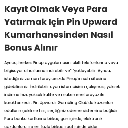
Kayıt Olmak Veya Para
Yatırmak Için Pin Upward
Kumarhanesinden Nasıl
Bonus Alınır
Ayrıca, herkes Pinup uygulamasını akıllı telefonlarına veya
bilgisayar cihazlarına indirebilir ve” “yükleyebilir. Ayrıca,
istediğiniz zaman tarayıcınızda Pinup’ın sah sitesine
gidebilirsiniz. İndirilebilir oyun istemcisinin çalışması, yüksek
indirme hızı, yüksek kalite ve mükemmel arayüz ile
karakterizedir. Pin Upwards Gambling Club’da kazanılan
ödüllerin çekilme hızı, seçtiğiniz ödeme sistemine bağlıdır.
Para banka kartlarına birkaç gün içinde, elektronik
cüzdanlara ise en fazla birkaç saat içinde gider.