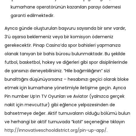
kumarhane operatörünün kazanılan parayı ödemesi
garanti edilmektedir.
Ayrıca günde oluşturulan başvuru sayısında bir sınır vardır,
3’ü aşarsa beklemeniz veya bir komisyon ödemeniz
gerekecektir. Pinap Casino’da spor bahisleri yapmanıza
olanak tanıyan bir bahis bürosu bulunmaktadır. Bu şekilde
futbol, basketbol, hokey ve diğerleri gibi spor disiplinlerinde
de şansınızı deneyebilirsiniz. “Hile bağımlılığının” sizi
bunalttığını düşünüyorsanız – hesabınızı geçici olarak bloke
etmek için kumarhane yönetimiyle iletişime geçin. Ayrıca
Pin number Up’ın TV Oyunları ve Aviator (yalnızca gerçek
nakit için mevcuttur) gibi eğlence yelpazesinden de
bahsetmeye değer. Aktif turnuvaların olduğu bölümü bulun
ve herhangi bir aktif turnuvada “katıl” seçeneğine tıklayın
http://innovativeschooldistrict.org/pin-up-app/
.