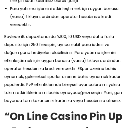
the girl saati kesintisiz olarak çalışır.
Para yatırma işlemini etkinleştirmek için uygun bonusa
(varsa) tıklayın, ardından operatör hesabınıza kredi
verecektir.
Böylece ilk depozitonuzda %100, 10 USD veya daha fazla
depozito için 250 freespin, ayrıca nakit para iadesi ve
doğum günü hediyeleri alabilirsiniz. Para yatırma işlemini
etkinleştirmek için uygun bonusa (varsa) tıklayın, ardından
operatör hesabınıza kredi verecektir. ESpor üzerine bahis
oynamak, geleneksel sporlar üzerine bahis oynamak kadar
popülerdir. PvP etkinliklerinde bireysel oyunculara mı yoksa
takım etkinliklerine mi bahis oynayacağınızı seçin. Yani, gün
boyunca tüm kazancınızı kartınıza veya hesabınıza alırsınız.
“On Line Casino Pin Up