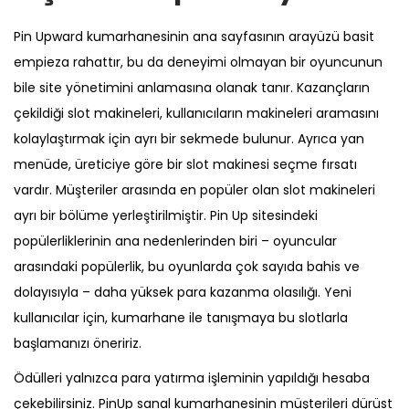
Pin Upward kumarhanesinin ana sayfasının arayüzü basit
empieza rahattır, bu da deneyimi olmayan bir oyuncunun
bile site yönetimini anlamasına olanak tanır. Kazançların
çekildiği slot makineleri, kullanıcıların makineleri aramasını
kolaylaştırmak için ayrı bir sekmede bulunur. Ayrıca yan
menüde, üreticiye göre bir slot makinesi seçme fırsatı
vardır. Müşteriler arasında en popüler olan slot makineleri
ayrı bir bölüme yerleştirilmiştir. Pin Up sitesindeki
popülerliklerinin ana nedenlerinden biri – oyuncular
arasındaki popülerlik, bu oyunlarda çok sayıda bahis ve
dolayısıyla – daha yüksek para kazanma olasılığı. Yeni
kullanıcılar için, kumarhane ile tanışmaya bu slotlarla
başlamanızı öneririz.
Ödülleri yalnızca para yatırma işleminin yapıldığı hesaba
çekebilirsiniz. PinUp sanal kumarhanesinin müşterileri dürüst