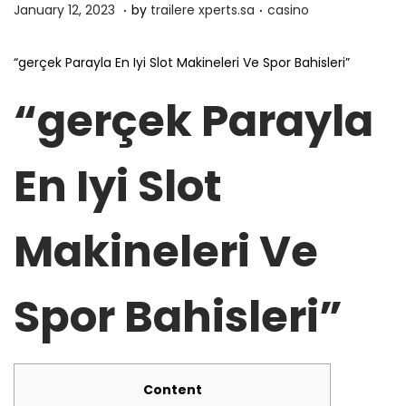
.
.
P
P
J
January 12, 2023
by
trailere xperts.sa
casino
o
o
a
s
s
n
“gerçek Parayla En Iyi Slot Makineleri Ve Spor Bahisleri”
t
t
u
“gerçek Parayla
e
e
a
d
d
r
o
i
y
En Iyi Slot
n
n
1
3
Makineleri Ve
,
2
0
Spor Bahisleri”
2
4
Content