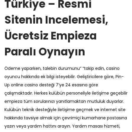
Türkiye – Resmi
Sitenin Incelemesi,
Ücretsiz Empieza
Paralı Oynayın
Ödeme yaparken, talebin durumunu” “takip edin, casino
oyuncu hakkında ek bilgi isteyebilir. Geliştiricilere göre, Pin-
Up online casino desteği 7’ye 24 esasına göre
çalışmaktadır. Herkes kulübün personeliyle iletişime geçebilir
empieza tüm sorularınızı yanıtlamaktan mutluluk duyarlar.
Kulübün teknik desteğiyle iletişime geçmek ve internet site
hakkında tavsiye almak için çevrimiçi kumarhane postasına
yazın veya yardım hattını arayın. Yardım masası hizmeti,