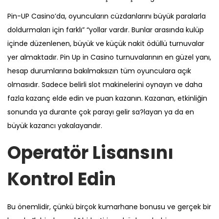
Pin-UP Casino’da, oyuncuların cüzdanlarını büyük paralarla
doldurmaları için farklı” “yollar vardır. Bunlar arasında kulüp
içinde düzenlenen, büyük ve küçük nakit ödüllü turnuvalar
yer almaktadır. Pin Up in Casino turnuvalarının en güzel yanı,
hesap durumlarına bakılmaksızın tüm oyunculara açık
olmasıdır. Sadece belirli slot makinelerini oynayın ve daha
fazla kazanç elde edin ve puan kazanın. Kazanan, etkinliğin
sonunda ya durante çok parayı gelir sa?layan ya da en
büyük kazancı yakalayandır.
Operatör Lisansını
Kontrol Edin
Bu önemlidir, çünkü birçok kumarhane bonusu ve gerçek bir