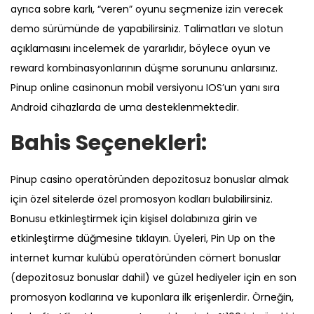
ayrıca sobre karlı, “veren” oyunu seçmenize izin verecek
demo sürümünde de yapabilirsiniz. Talimatları ve slotun
açıklamasını incelemek de yararlıdır, böylece oyun ve
reward kombinasyonlarının düşme sorununu anlarsınız.
Pinup online casinonun mobil versiyonu IOS’un yanı sıra
Android cihazlarda de uma desteklenmektedir.
Bahis Seçenekleri:
Pinup casino operatöründen depozitosuz bonuslar almak
için özel sitelerde özel promosyon kodları bulabilirsiniz.
Bonusu etkinleştirmek için kişisel dolabınıza girin ve
etkinleştirme düğmesine tıklayın. Üyeleri, Pin Up on the
internet kumar kulübü operatöründen cömert bonuslar
(depozitosuz bonuslar dahil) ve güzel hediyeler için en son
promosyon kodlarına ve kuponlara ilk erişenlerdir. Örneğin,