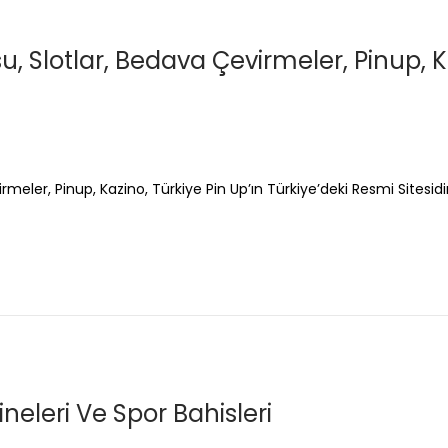
u, Slotlar, Bedava Çevirmeler, Pinup, K
rmeler, Pinup, Kazino, Türkiye Pin Up’ın Türkiye’deki Resmi Sitesid
ineleri Ve Spor Bahisleri