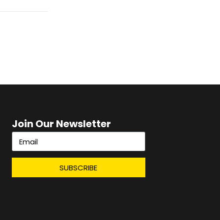
Join Our Newsletter
SUBSCRIBE