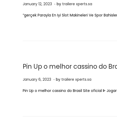
0
.
P
J
January 12, 2023
by
trailere xperts.sa
2
o
a
“gerçek Parayla En Iyi Slot Makineleri Ve Spor Bahisle
4
s
n
t
u
e
a
d
r
o
y
n
1
3
Pin Up o melhor cassino do Bra
,
2
.
P
J
January 6, 2023
by
trailere xperts.sa
0
o
a
Pin Up o melhor cassino do Brasil Site oficial ᐈ Jo
2
s
n
4
t
u
e
a
d
r