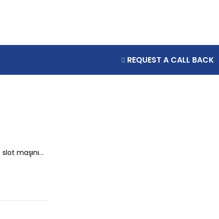
REQUEST A CALL BACK
 slot maşını…