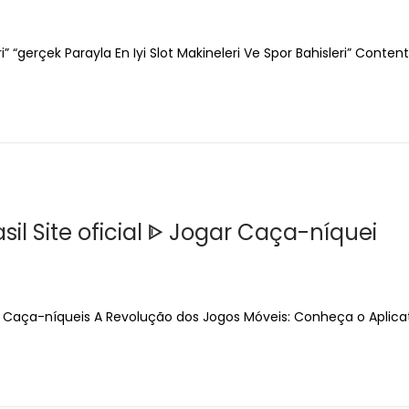
ri” “gerçek Parayla En Iyi Slot Makineleri Ve Spor Bahisleri” Conte
sil Site oficial ᐈ Jogar Caça-níquei
gar Caça-níqueis A Revolução dos Jogos Móveis: Conheça o Aplica