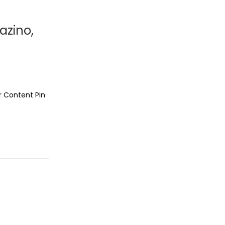
azino,
ir Content Pin