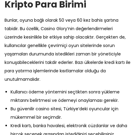
Kripto Para Birimi
Bunlar, oyuna bağlı olarak 50 veya 60 kez bahis şartına
tabidir. Bu özellik, Casino Glory’nin değerlendirmeleri
üzerinde kesinlikle bir etkiye sahip olacaktır. Gerçekten de,
kullanıcılar genellikle çevrimiçi oyun sitelerinde sorun
yaşamaları durumunda istedikleri zaman bir yöneticiyle
konuşabileceklerini takdir ederler. Bazı ülkelerde kredi kartı ile
para yatırma işlemlerinde kısıtlamalar olduğu da
unutulmamalıdır.
Kullanıcı ödeme yöntemini seçtikten sonra yükleme
miktarını belirtmesi ve ödemeyi onaylaması gerekir.
Bu güvenilir casino sitesi, Türkiye’deki oyuncular için
mükemmel bir seçimdir.
Kredi kartı, banka havalesi, elektronik cüzdanlar ve daha
birçok seçenek arasından istediğinizi seçebilirsiniz.