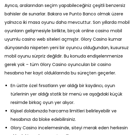
Ayrıca, aralarından seçim yapabileceğiniz çeşitli benzersiz
bahisler de sunarlar. Bakara ve Punto Banco olmak üzere
yalnızca iki masa oyunu daha mevcuttur. Son yıllarda mobil
oyunların gelişmesiyle birlikte, birçok online casino mobil
uyumlu casino web siteleri açmıştır. Glory Casino kumar
dünyasında nispeten yeni bir oyuncu olduğundan, kusursuz
mobil oyunu sürpriz değildir. Bu konuda endişelenmenize
gerek yok – tüm Glory Casino oyuncuları bir casino
hesabına her kayıt olduklarında bu süreçten geçerler.
En üstte özel fırsatların yer aldığı bir kaydırıcı, oyun
türlerinin yer aldığı statik bir menü ve aşağıdaki küçük
resimde birkaç oyun yer alıyor.
Kişisel dolabınızda harcama limitleri belirleyebilir ve
hesabınızı da bloke edebilirsiniz.
Glory Casino incelemesinde, siteyi merak eden herkesin