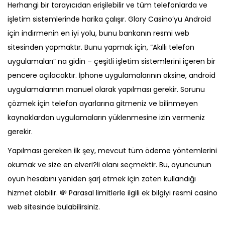
Herhangi bir tarayıcıdan erişilebilir ve tüm telefonlarda ve
işletim sistemlerinde harika çalışır. Glory Casino’yu Android
için indirmenin en iyi yolu, bunu bankanın resmi web
sitesinden yapmaktır. Bunu yapmak için, “Akıllı telefon
uygulamaları” na gidin – çeşitli işletim sistemlerini içeren bir
pencere açılacaktır. İphone uygulamalarının aksine, android
uygulamalarının manuel olarak yapılması gerekir. Sorunu
çözmek için telefon ayarlarına gitmeniz ve bilinmeyen
kaynaklardan uygulamaların yüklenmesine izin vermeniz
gerekir.
Yapılması gereken ilk şey, mevcut tüm ödeme yöntemlerini
okumak ve size en elveri?li olanı seçmektir. Bu, oyuncunun
oyun hesabını yeniden şarj etmek için zaten kullandığı
hizmet olabilir. 💸 Parasal limitlerle ilgili ek bilgiyi resmi casino
web sitesinde bulabilirsiniz.