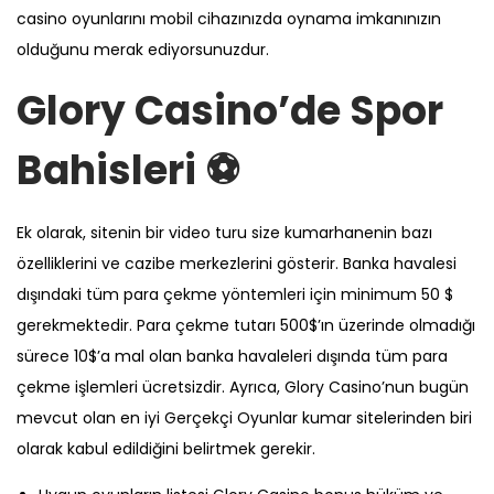
casino oyunlarını mobil cihazınızda oynama imkanınızın
olduğunu merak ediyorsunuzdur.
Glory Casino’de Spor
Bahisleri ⚽️
Ek olarak, sitenin bir video turu size kumarhanenin bazı
özelliklerini ve cazibe merkezlerini gösterir. Banka havalesi
dışındaki tüm para çekme yöntemleri için minimum 50 $
gerekmektedir. Para çekme tutarı 500$’ın üzerinde olmadığı
sürece 10$’a mal olan banka havaleleri dışında tüm para
çekme işlemleri ücretsizdir. Ayrıca, Glory Casino’nun bugün
mevcut olan en iyi Gerçekçi Oyunlar kumar sitelerinden biri
olarak kabul edildiğini belirtmek gerekir.