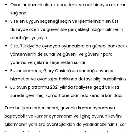
Oyunlar düzenli olarak denetlenir ve adil bir oyun ortamı
sağlanır.
Size en uygun seçeneği seçin ve işlemlerinizin en üst
düzeyde özen ve güvenlikle gerçekleştirildiğini bilmenin
rahatlığını yaşayın.
Site, Türkiye’de oynayan oyunculara en güncel bankacılık
yöntemlerini de sunar ve güvenli ve güvenilir para
yatırma ve çekme seçenekleri sunar.
Bu incelemede, Glory Casino’nun sunduğu oyunlar,
hizmetler ve avantajlar hakkında detaylı bilgi bulabilirsiniz.
Bu oyun platformu 2021 yılında faaliyete geçti ve kısa
sürede çevrimiçi kumarhane alanında kendini kanıtladı.
Tüm bu işlemlerden sonra, güvenle kumar oynamaya
başlayabilir ve kumar oynamanın ve ilginç oyunun keyfini
çıkarmanın yanı sıra avantajlardan da yararlanabilirsiniz. Zar