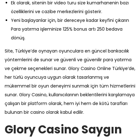
Ek olarak, sitenin bir video turu size kumarhanenin bazı
özelliklerini ve cazibe merkezlerini gösterir.
Yeni başlayanlar için, bir dereceye kadar keyfini çıkarın
Para yatırma işleminize 125% bonus artı 250 bedava
dönüş.
Site, Türkiye’de oynayan oyunculara en güncel bankacılık
yöntemlerini de sunar ve güvenli ve güvenilir para yatırma
ve çekme seçenekleri sunar. Glory Casino Online Türkiye’de,
her türlü oyuncuya uygun olarak tasarlanmış ve
mükemmel bir oyun deneyimi sunmak için tüm hizmetlerini
sunar. Glory Casino, kullanıcılarının beklentilerini karşılamaya
çalışan bir platform olarak, hem iyi hem de kötü tarafları
bulunan bir casino olarak kabul edilir.
Glory Casino Saygın