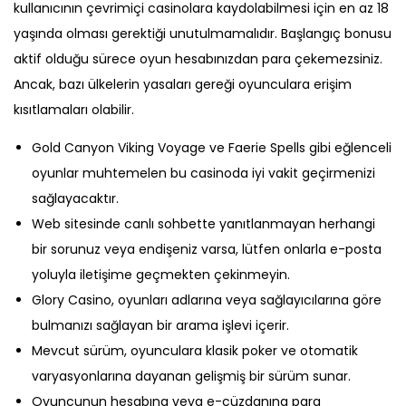
kullanıcının çevrimiçi casinolara kaydolabilmesi için en az 18
yaşında olması gerektiği unutulmamalıdır. Başlangıç bonusu
aktif olduğu sürece oyun hesabınızdan para çekemezsiniz.
Ancak, bazı ülkelerin yasaları gereği oyunculara erişim
kısıtlamaları olabilir.
Gold Canyon Viking Voyage ve Faerie Spells gibi eğlenceli
oyunlar muhtemelen bu casinoda iyi vakit geçirmenizi
sağlayacaktır.
Web sitesinde canlı sohbette yanıtlanmayan herhangi
bir sorunuz veya endişeniz varsa, lütfen onlarla e-posta
yoluyla iletişime geçmekten çekinmeyin.
Glory Casino, oyunları adlarına veya sağlayıcılarına göre
bulmanızı sağlayan bir arama işlevi içerir.
Mevcut sürüm, oyunculara klasik poker ve otomatik
varyasyonlarına dayanan gelişmiş bir sürüm sunar.
Oyuncunun hesabına veya e-cüzdanına para