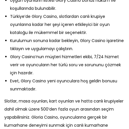
Uygun oyunların listesi Glory Casino bonus hüküm ve
koşullarında bulunabilir.
Türkiye’de Glory Casino, slotlardan canlı krupiye
oyunlarına kadar her şeyi içeren etkileyici bir oyun
kataloğu ile mükemmel bir seçenektir.
Kurulumun sonuna kadar bekleyin, Glory Casino işaretine
tıklayın ve uygulamayı çalıştırın.
Glory Casino’nun müşteri hizmetleri ekibi, 7/24 hizmet
verir ve oyuncuların her türlü soru ve sorununu çözmek
için hazırdır.
Evet, Glory Casino yeni oyunculara hoş geldin bonusu
sunmaktadır.
Slotlar, masa oyunları, kart oyunları ve hatta canlı krupiyeler
dahil olmak üzere 500’den fazla oyun arasından seçim
yapabilirsiniz. Gloria Casino, oyuncularına gerçek bir
kumarhane deneyimi sunmak için canlı kumarhane