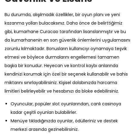
Bu durumda, alışılmadık özellikler, bir oyun planı ve yeni
kazanma yolları bulacaksınız. Daha önce de belirttiğimiz
gibi, kumarhane Curacao tarafından lisanslanmıştır ve bu
da kumarhanenin en son güvenlik önlemlerini uygulamasını
zorunlu kılmaktadır. Bonusların kullanıcıyı oynamaya teşvik
etmesi ve böylece durmalarını engellemesi tamamen
başka bir konudur. Heyecan ve kontrol kaybı anlarında
kendinizi korumak için özel bir seçenek kullanabilir ve bahis
miktarını sınırlayabilirsiniz. Kişisel dolabınızda harcama
limitleri belirleyebilir ve hesabınızı da bloke edebilirsiniz.
Oyuncular, popüler slot oyunlarından, canlı casinoya
kadar çeşitli oyunları bulabilirler.
Menüye tıkladığınızda oyunlar, ödülleriniz ve destek
merkezi arasında gezinebilirsiniz.