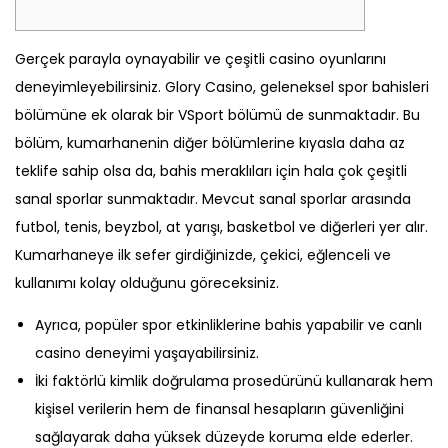
Gerçek parayla oynayabilir ve çeşitli casino oyunlarını
deneyimleyebilirsiniz. Glory Casino, geleneksel spor bahisleri
bölümüne ek olarak bir VSport bölümü de sunmaktadır. Bu
bölüm, kumarhanenin diğer bölümlerine kıyasla daha az
teklife sahip olsa da, bahis meraklıları için hala çok çeşitli
sanal sporlar sunmaktadır. Mevcut sanal sporlar arasında
futbol, tenis, beyzbol, at yarışı, basketbol ve diğerleri yer alır.
Kumarhaneye ilk sefer girdiğinizde, çekici, eğlenceli ve
kullanımı kolay olduğunu göreceksiniz.
Ayrıca, popüler spor etkinliklerine bahis yapabilir ve canlı
casino deneyimi yaşayabilirsiniz.
İki faktörlü kimlik doğrulama prosedürünü kullanarak hem
kişisel verilerin hem de finansal hesapların güvenliğini
sağlayarak daha yüksek düzeyde koruma elde ederler.