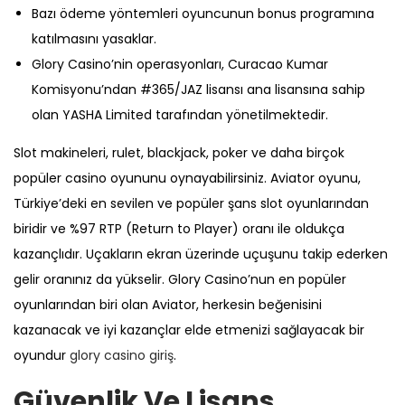
Bazı ödeme yöntemleri oyuncunun bonus programına
katılmasını yasaklar.
Glory Casino’nin operasyonları, Curacao Kumar
Komisyonu’ndan #365/JAZ lisansı ana lisansına sahip
olan YASHA Limited tarafından yönetilmektedir.
Slot makineleri, rulet, blackjack, poker ve daha birçok
popüler casino oyununu oynayabilirsiniz. Aviator oyunu,
Türkiye’deki en sevilen ve popüler şans slot oyunlarından
biridir ve %97 RTP (Return to Player) oranı ile oldukça
kazançlıdır. Uçakların ekran üzerinde uçuşunu takip ederken
gelir oranınız da yükselir. Glory Casino’nun en popüler
oyunlarından biri olan Aviator, herkesin beğenisini
kazanacak ve iyi kazançlar elde etmenizi sağlayacak bir
oyundur
glory casino giriş
.
Güvenlik Ve Lisans