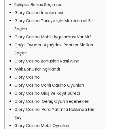
Rakipsiz Bonus Seçimleri
Glory Casino İncelemesi
Glory Casino Türkiye Için Mükemmel Bir
Seçim
Glory Casino Mobil Uygulaması Var Mı?
Çoğu Oyuncu Aşağıdaki Popüler Slotları
Seçer:
Glory Casino Bonusları Nasıl Alınır
Aylık Bonuslar Açıklandı
Glory Casino
Glory Casino Canlı Casino Oyunları
Glory Casino Giriş Ve Kayıt Süreci
Glory Casino: Geniş Oyun Seçenekleri
Glory Casino: Para Yatırma Hakkında Her
Şey
Glory Casino Mobil Oyunları