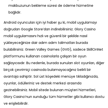
makbuzunun bekleme süresi de ödeme hizmetine
bağlıdır.
Android oyuncuları için iyi haber şu ki, mobil uygulamayı
doğrudan Google Store’dan indirebilirsiniz. Glory Casino
mobil uygulamasını hızlı ve güvenli bir şekilde nasıl
yükleyeceğinize dair adım adım talimatları burada
bulabilirsiniz. Green Valley Games (GVG), sadece SkillOnNet
platformunu kullanan casinolarla çalışan bir oyun
sağlayıcısıdır. Bu nedenle, burada sunulan slot oyunları, diğer
birçok çevrimiçi casinoda bulamayacağınız belirli bir
avantaja sahiptir. Sol üst köşedeki menüye tıkladığınızda,
oyunlar, ödülleriniz ve destek merkezi arasında
gezinebilirsiniz. Mobil sitede bulunan müşteri hizmetleri,
Glory Casino’nun sunduğu tüm hizmetler gibi kullanıcı dostu
ve erişilebilirdir.