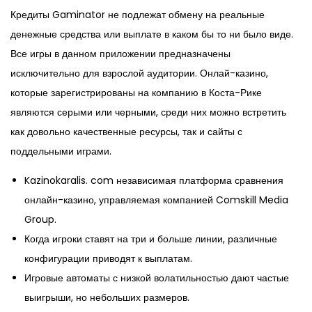
Кредиты Gaminator не подлежат обмену на реальные
денежные средства или выплате в каком бы то ни было виде.
Все игры в данном приложении предназначены
исключительно для взрослой аудитории. Онлай-казино,
которые зарегистрированы на компанию в Коста-Рике
являются серыми или черными, среди них можно встретить
как довольно качественные ресурсы, так и сайты с
поддельными играми.
Kazinokaralis. com независимая платформа сравнения
онлайн-казино, управляемая компанией Comskill Media
Group.
Когда игроки ставят на три и больше линии, различные
конфигурации приводят к выплатам.
Игровые автоматы с низкой волатильностью дают частые
выигрыши, но небольших размеров.