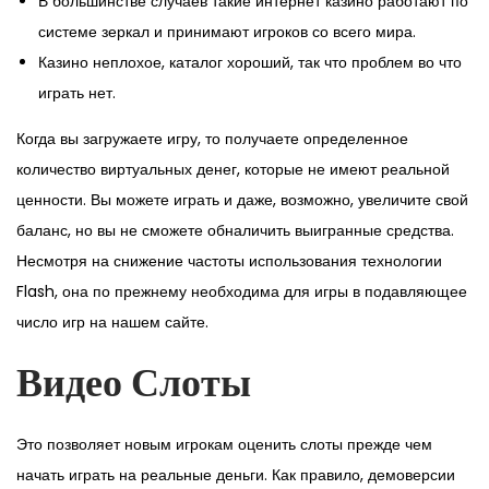
В большинстве случаев такие интернет казино работают по
системе зеркал и принимают игроков со всего мира.
Казино неплохое, каталог хороший, так что проблем во что
играть нет.
Когда вы загружаете игру, то получаете определенное
количество виртуальных денег, которые не имеют реальной
ценности. Вы можете играть и даже, возможно, увеличите свой
баланс, но вы не сможете обналичить выигранные средства.
Несмотря на снижение частоты использования технологии
Flash, она по прежнему необходима для игры в подавляющее
число игр на нашем сайте.
Видео Слоты
Это позволяет новым игрокам оценить слоты прежде чем
начать играть на реальные деньги. Как правило, демоверсии