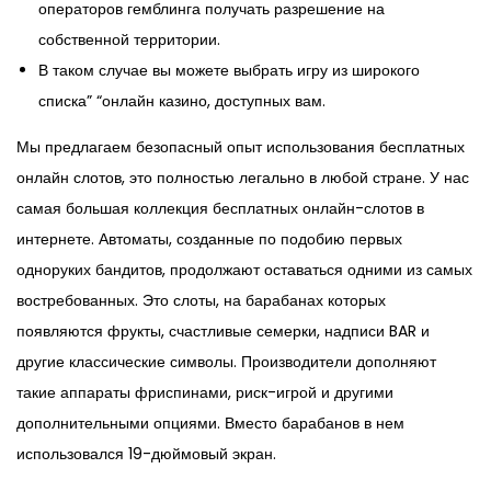
операторов гемблинга получать разрешение на
собственной территории.
В таком случае вы можете выбрать игру из широкого
списка” “онлайн казино, доступных вам.
Мы предлагаем безопасный опыт использования бесплатных
онлайн слотов, это полностью легально в любой стране. У нас
самая большая коллекция бесплатных онлайн-слотов в
интернете. Автоматы, созданные по подобию первых
одноруких бандитов, продолжают оставаться одними из самых
востребованных. Это слоты, на барабанах которых
появляются фрукты, счастливые семерки, надписи BAR и
другие классические символы. Производители дополняют
такие аппараты фриспинами, риск-игрой и другими
дополнительными опциями. Вместо барабанов в нем
использовался 19-дюймовый экран.