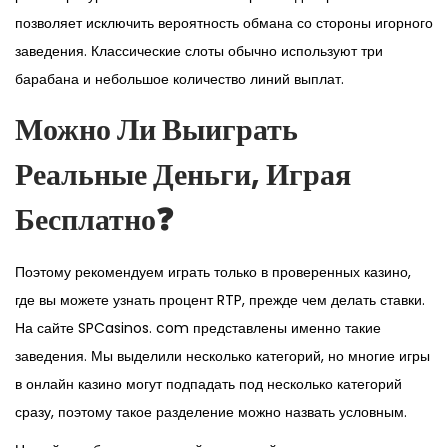
позволяет исключить вероятность обмана со стороны игорного
заведения. Классические слоты обычно используют три
барабана и небольшое количество линий выплат.
Можно Ли Выиграть
Реальные Деньги, Играя
Бесплатно❓
Поэтому рекомендуем играть только в проверенных казино,
где вы можете узнать процент RTP, прежде чем делать ставки.
На сайте SPCasinos. com представлены именно такие
заведения. Мы выделили несколько категорий, но многие игры
в онлайн казино могут подпадать под несколько категорий
сразу, поэтому такое разделение можно назвать условным.