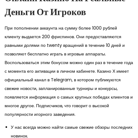
Деньги От Игроков
При пополнении аккаунта на сумму более 1000 рублей
клиенту выдается 200 фриспинов. Они предоставляются
равными долями по twenty вращений в течение 10 дней и
позволяют бесплатно играть в игровые аппараты.
Воспользоваться этим бонусом можно один раз в течение года
с момента его активации в личном кабинете. Казино Х имеет
официальный канал в Telegram, в котором публикуются
свежие новости, запланированные турниры и конкурсы,
появляется информация о самых крупных победах клиентов и
многое другое. Подписчиков, что говорит о высокой
популярности игорного заведения.
У нас всегда можно найти самые свежие обзоры последних
новинок.