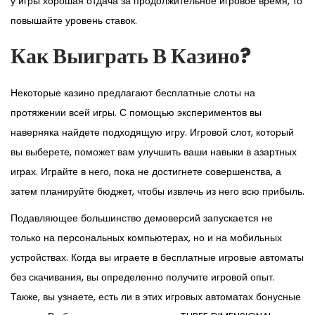
у игры хорошая отдача за продолжительное игровое время, то
повышайте уровень ставок.
Как Выиграть В Казино?
Некоторые казино предлагают бесплатные слоты на
протяжении всей игры. С помощью экспериментов вы
наверняка найдете подходящую игру. Игровой слот, который
вы выберете, поможет вам улучшить ваши навыки в азартных
играх. Играйте в него, пока не достигнете совершенства, а
затем планируйте бюджет, чтобы извлечь из него всю прибыль.
Подавляющее большинство демоверсий запускается не
только на персональных компьютерах, но и на мобильных
устройствах. Когда вы играете в бесплатные игровые автоматы
без скачивания, вы определенно получите игровой опыт.
Также, вы узнаете, есть ли в этих игровых автоматах бонусные