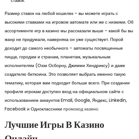
ставок.
Размер ставок на любой кошелек – вы можете играть с
высокими ставками на игровом автомате или же с низкими. Об
ассортименте игр в казино мы рассказали выше – какой бы вы
жанр не придумали, наверняка он уже существует. Порой
доходит до самого необычного – автоматы посвященные
пицце, городам и странам, планетам, музыкальным
исполнителям (Оззи Осборну, Джимми Хендриксу) и даже
создателю биткоина. Это позволяет выбрать именно такую
тематику, которая вам подходит больше всего. При создании
профиля игрокам доступен вход на официальном сайте с
использованием аккаунтов Email, Google, Яндекс, Linkedin,
Facebook и Одноклассники
промокод казино
.
Лучшие Игры В Казино
Онлайн