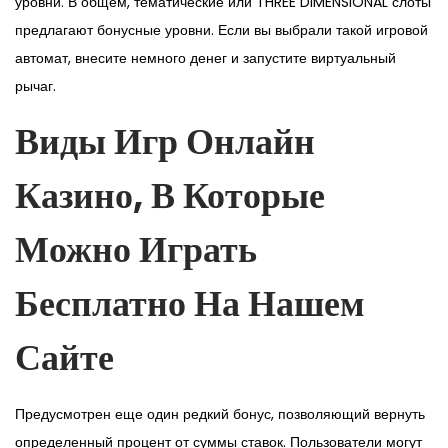
уровни. В общем, тематические или THREE DIMENSIONAL слоты
предлагают бонусные уровни. Если вы выбрали такой игровой
автомат, внесите немного денег и запустите виртуальный
рычаг.
Виды Игр Онлайн
Казино, В Которые
Можно Играть
Бесплатно На Нашем
Сайте
Предусмотрен еще один редкий бонус, позволяющий вернуть
определенный процент от суммы ставок. Пользователи могут