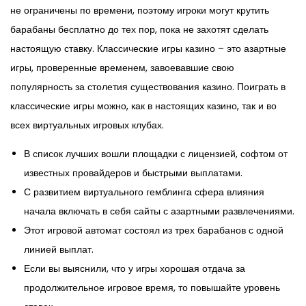
не ограничены по времени, поэтому игроки могут крутить
барабаны бесплатно до тех пор, пока не захотят сделать
настоящую ставку. Классические игры казино – это азартные
игры, проверенные временем, завоевавшие свою
популярность за столетия существования казино. Поиграть в
классические игры можно, как в настоящих казино, так и во
всех виртуальных игровых клубах.
В список лучших вошли площадки с лицензией, софтом от
известных провайдеров и быстрыми выплатами.
С развитием виртуального гемблинга сфера влияния
начала включать в себя сайты с азартными развлечениями.
Этот игровой автомат состоял из трех барабанов с одной
линией выплат.
Если вы выяснили, что у игры хорошая отдача за
продолжительное игровое время, то повышайте уровень