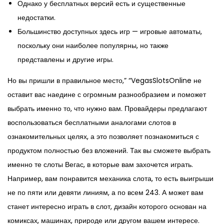
Однако у бесплатных версий есть и существенные
недостатки.
Большинство доступных здесь игр — игровые автоматы,
поскольку они наиболее популярны, но также
представлены и другие игры.
Но вы пришли в правильное место,” “VegasSlotsOnline не
оставит вас наедине с огромным разнообразием и поможет
выбрать именно то, что нужно вам. Провайдеры предлагают
воспользоваться бесплатными аналогами слотов в
ознакомительных целях, а это позволяет познакомиться с
продуктом полностью без вложений. Так вы сможете выбрать
именно те слоты Вегас, в которые вам захочется играть.
Например, вам понравится механика слота, то есть выигрыши
не по пяти или девяти линиям, а по всем 243. А может вам
станет интересно играть в слот, дизайн которого основан на
комиксах, машинах, природе или другом вашем интересе.