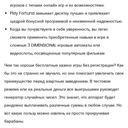
игроков с типами онлайн игр и их возможностями.
Play Fortuna замыкает десятку лучших и привлекает
щедрой бонусной программой и неизменной надежностью.
Когда вы почувствуете в себе уверенность, вы легко
сможете применить приобретенные навыки в игре в
сложные 3 DIMENSIONAL игровые автоматы или
видеослоты, посвященные популярным фильмам.
Чем так хороши бесплатные казино игры без регистрации? Как
бы это не странно не звучало, но они помогают увеличить свое
преимущество перед азартным заведением. В тестовом
режиме или на реальные деньги все выигрышами руководит
генератор случайных чисел. Это значит, что аппарат будет
рандомно выплачивать различные суммы в любом случае. Но
вот какую пользу можно извлечь из просто прокручивая
барабаны.