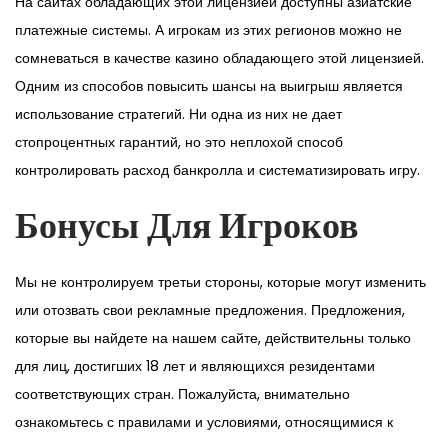
На сайтах обладающих этой лицензией доступны азиатские
платежные системы. А игрокам из этих регионов можно не
сомневаться в качестве казино обладающего этой лицензией.
Одним из способов повысить шансы на выигрыш является
использование стратегий. Ни одна из них не дает
стопроцентных гарантий, но это неплохой способ
контролировать расход банкролла и систематизировать игру.
Бонусы Для Игроков
Мы не контролируем третьи стороны, которые могут изменить
или отозвать свои рекламные предложения. Предложения,
которые вы найдете на нашем сайте, действительны только
для лиц, достигших 18 лет и являющихся резидентами
соответствующих стран. Пожалуйста, внимательно
ознакомьтесь с правилами и условиями, относящимися к