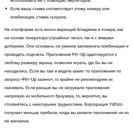
использовать ее с помощью эмуляторов.
Если ваша ставка соответствует этому номеру или
комбинации, ставка сыграла.
На платформе есть много вариаций блэкджека и покера, как
на основе генератора случайных чисел, так и с живыми
дилерами. Они основаны на умении запоминать комбинации и
проводить подсчеты. Приложение Pin-Up адаптируется к
любому размеру экрана, позволяя играть, где бы вы ни
находились. Если вы там и видите какие-то приложения по
запросу «Pin-Up казино», то крайне не рекомендуем их
скачивать. Если раньше вы не загружали приложения
напрямую из мобильного браузера, то, вероятно, вы
столкнётесь с некоторыми трудностями. Корпорация Yahoo
получает меньше прибыли, когда вы качаете приложения не из
её магазина.