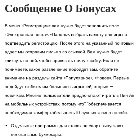
Сообщение О Бонусах
В меню «Регистрации» вам нужно будет заполнить поле
«Электронная почта», «Пароль», выбрать валюту для игры и
подтвердить регистрацию. После этого на указанный почтовый
адрес мы отправим письмо со ссылкой. Вам нужно будет
кликнуть по ней, чтобы привязать почту к сайту. Если не
понимаете, какое развлечение подойдет вам, обратите
внимание на разделы сайта «Популярное», «Новое». Первые
подойдут любителям больших выигрышей, вторые —
новичкам. Многие пользователи предпочитают играть в Пин Ап
на мобильных устройствах, потому что” “обеспечивается
необходимая комфортабельность
10 лучших казино онлайн
.
Отдельные программы для ставок на спорт выпускают
нелегальные букмекеры.