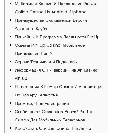
Мобильная Версия И Приложение Pin Up
Online Casino На Android И Iphone
Преимущества Скачиваемой Версии
Азартного Клуба
Пинкойны И Программа Лояльности Pin Up
Скачать Pin-up Casino: Мобильное
Приложение Пин Ап
Сервис Технической Поддержки
Информация О Пк-версии Пин Ап Казино –
Pin Up
Регистрация В Pin-up Casino И Авторизация
По Номеру Телефона
Промокод При Регистрации
Особенности Скачанных Версий Pin Up
Casino Для Мобильных Телефонов
Как Скачать Онлайн Казино Пин Ап На