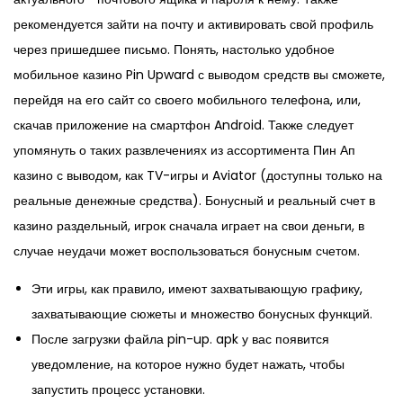
рекомендуется зайти на почту и активировать свой профиль
через пришедшее письмо. Понять, настолько удобное
мобильное казино Pin Upward с выводом средств вы сможете,
перейдя на его сайт со своего мобильного телефона, или,
скачав приложение на смартфон Android. Также следует
упомянуть о таких развлечениях из ассортимента Пин Ап
казино с выводом, как TV-игры и Aviator (доступны только на
реальные денежные средства). Бонусный и реальный счет в
казино раздельный, игрок сначала играет на свои деньги, в
случае неудачи может воспользоваться бонусным счетом.
Эти игры, как правило, имеют захватывающую графику,
захватывающие сюжеты и множество бонусных функций.
После загрузки файла pin-up. apk у вас появится
уведомление, на которое нужно будет нажать, чтобы
запустить процесс установки.