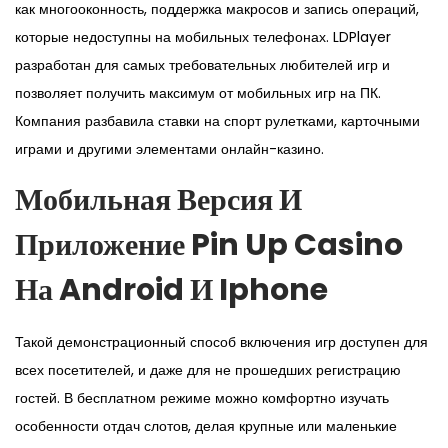
как многооконность, поддержка макросов и запись операций,
которые недоступны на мобильных телефонах. LDPlayer
разработан для самых требовательных любителей игр и
позволяет получить максимум от мобильных игр на ПК.
Компания разбавила ставки на спорт рулетками, карточными
играми и другими элементами онлайн-казино.
Мобильная Версия И
Приложение Pin Up Casino
На Android И Iphone
Такой демонстрационный способ включения игр доступен для
всех посетителей, и даже для не прошедших регистрацию
гостей. В бесплатном режиме можно комфортно изучать
особенности отдач слотов, делая крупные или маленькие