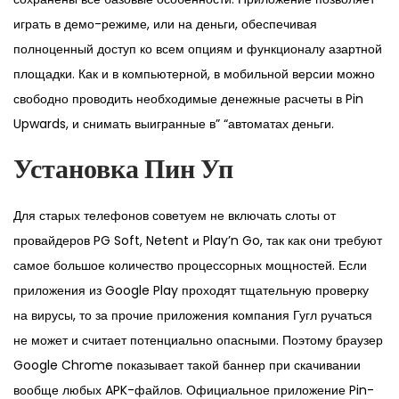
играть в демо-режиме, или на деньги, обеспечивая
полноценный доступ ко всем опциям и функционалу азартной
площадки. Как и в компьютерной, в мобильной версии можно
свободно проводить необходимые денежные расчеты в Pin
Upwards, и снимать выигранные в” “автоматах деньги.
Установка Пин Уп
Для старых телефонов советуем не включать слоты от
провайдеров PG Soft, Netent и Play’n Go, так как они требуют
самое большое количество процессорных мощностей. Если
приложения из Google Play проходят тщательную проверку
на вирусы, то за прочие приложения компания Гугл ручаться
не может и считает потенциально опасными. Поэтому браузер
Google Chrome показывает такой баннер при скачивании
вообще любых APK-файлов. Официальное приложение Pin-