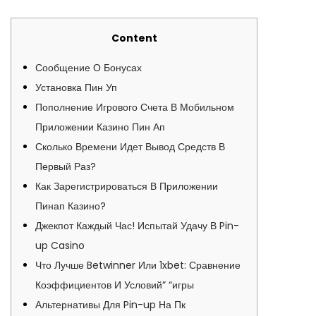
Content
Сообщение О Бонусах
Установка Пин Уп
Пополнение Игрового Счета В Мобильном
Приложении Казино Пин Ап
Сколько Времени Идет Вывод Средств В
Первый Раз?
Как Зарегистрироваться В Приложении
Пинап Казино?
Джекпот Каждый Час! Испытай Удачу В Pin-
up Casino
Что Лучше Betwinner Или 1xbet: Сравнение
Коэффициентов И Условий” “игры
Альтернативы Для Pin-up На Пк