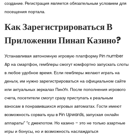
создание. Регистрация является обязательным условием для
посещения портала.
Как Зарегистрироваться В
Приложении Пинап Казино?
Устанавливая автономную игровую платформу Pin number
Ap на смартфон, гемблеры смогут комфортно запускать слоты
в любое удобное время. Если гемблеры желают играть на
деньги, им нужно зарегистрироваться на официальном сайте
или актуальных зеркалах ПинУп. После пополнения игрового
счета, посетители смогут сразу приступать к реальным
взносам в понравившихся игровых автоматах. Гости имеют
возможность сорвать куш в Pin Upwards, запуская онлайн
аппараты” “с джекпотом. Но казино – это не только азартные
игры и бонусы, но и возможность наслаждаться