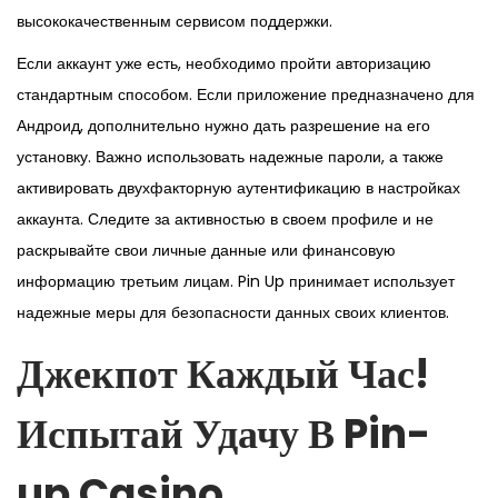
высококачественным сервисом поддержки.
Если аккаунт уже есть, необходимо пройти авторизацию
стандартным способом. Если приложение предназначено для
Андроид, дополнительно нужно дать разрешение на его
установку. Важно использовать надежные пароли, а также
активировать двухфакторную аутентификацию в настройках
аккаунта. Следите за активностью в своем профиле и не
раскрывайте свои личные данные или финансовую
информацию третьим лицам. Pin Up принимает использует
надежные меры для безопасности данных своих клиентов.
Джекпот Каждый Час!
Испытай Удачу В Pin-
up Casino