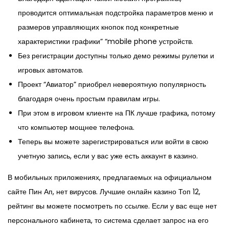
проводится оптимальная подстройка параметров меню и
размеров управляющих кнопок под конкретные
характеристики графики” “mobile phone устройств.
Без регистрации доступны только демо режимы рулетки и
игровых автоматов.
Проект “Авиатор” приобрел невероятную популярность
благодаря очень простым правилам игры.
При этом в игровом клиенте на ПК лучше графика, потому
что компьютер мощнее телефона.
Теперь вы можете зарегистрироваться или войти в свою
учетную запись, если у вас уже есть аккаунт в казино.
В мобильных приложениях, предлагаемых на официальном
сайте Пин Ап, нет вирусов. Лучшие онлайн казино Топ 12,
рейтинг вы можете посмотреть по ссылке. Если у вас еще нет
персонального кабинета, то система сделает запрос на его