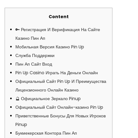
Content
🔑 Регистрация И Верификация На Сайте
Казино Пин Ап
Мобильная Версия Казино Pin Up
Служба Поддержки
Пин Ап Сайт Вход
Pin Up Casino Играть На Деньги Онлайн
Официальный Сайт Pin Up И Преимущества
Лицензионного Онлайн Казино
🔮 Официальное Зеркало Pinup
Официальный Сайт Онлайн-казино Pin Up
Приветственные Бонусы Для Новых Игроков
Pinup
Букмекерская Контора Пин Ап