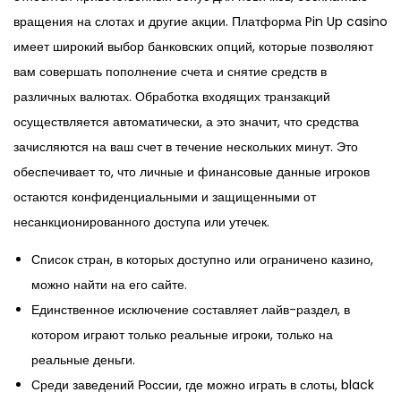
вращения на слотах и ​​другие акции. Платформа Pin Up casino
имеет широкий выбор банковских опций, которые позволяют
вам совершать пополнение счета и снятие средств в
различных валютах. Обработка входящих транзакций
осуществляется автоматически, а это значит, что средства
зачисляются на ваш счет в течение нескольких минут. Это
обеспечивает то, что личные и финансовые данные игроков
остаются конфиденциальными и защищенными от
несанкционированного доступа или утечек.
Список стран, в которых доступно или ограничено казино,
можно найти на его сайте.
Единственное исключение составляет лайв-раздел, в
котором играют только реальные игроки, только на
реальные деньги.
Среди заведений России, где можно играть в слоты, black