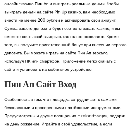
онлайн-казино Пин Ап и выиграть реальные деньги. Чтобы
выиграть деньги на сайте Pin Up казино, вам необходимо
внести не менее 200 рублей и активировать свой аккаунт.
Сумма вашего депозита будет соответствовать казино, и вы
сможете снять свой выигрыш, как только пожелаете. Кроме
того, вы получите приветственный бонус при внесении первого
депозита. Вы можете играть на сайте Пин Ап зеркало,
используя ПК или смартфон. Приложение легко скачать с
сайта и установить на мобильное устройство.
Пин Ап Сайт Вход
Особенность в том, что площадка сотрудничает с самыми
безопасными и проверенными платёжными инструментами.
Предусмотрены и другие поощрения – reload-акции, подарки
на день рождение. Играйте в своё удовольствие, а если