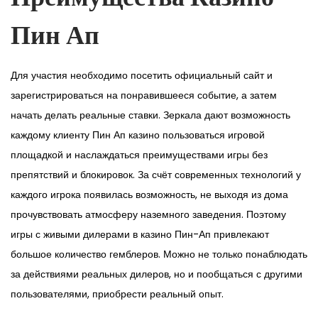
Пин Ап
Для участия необходимо посетить официальный сайт и
зарегистрироваться на понравившееся событие, а затем
начать делать реальные ставки. Зеркала дают возможность
каждому клиенту Пин Ап казино пользоваться игровой
площадкой и наслаждаться преимуществами игры без
препятствий и блокировок. За счёт современных технологий у
каждого игрока появилась возможность, не выходя из дома
прочувствовать атмосферу наземного заведения. Поэтому
игры с живыми дилерами в казино Пин-Ап привлекают
большое количество гемблеров. Можно не только понаблюдать
за действиями реальных дилеров, но и пообщаться с другими
пользователями, приобрести реальный опыт.