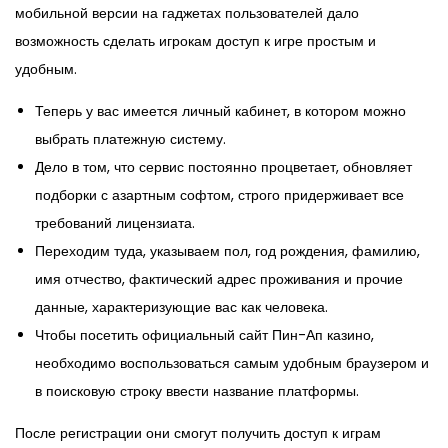
мобильной версии на гаджетах пользователей дало
возможность сделать игрокам доступ к игре простым и
удобным.
Теперь у вас имеется личный кабинет, в котором можно
выбрать платежную систему.
Дело в том, что сервис постоянно процветает, обновляет
подборки с азартным софтом, строго придерживает все
требований лицензиата.
Переходим туда, указываем пол, год рождения, фамилию,
имя отчество, фактический адрес проживания и прочие
данные, характеризующие вас как человека.
Чтобы посетить официальный сайт Пин-Ап казино,
необходимо воспользоваться самым удобным браузером и
в поисковую строку ввести название платформы.
После регистрации они смогут получить доступ к играм