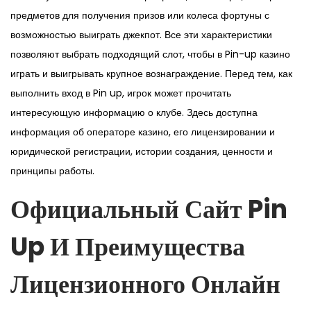
предметов для получения призов или колеса фортуны с
возможностью выиграть джекпот. Все эти характеристики
позволяют выбрать подходящий слот, чтобы в Pin-up казино
играть и выигрывать крупное вознаграждение. Перед тем, как
выполнить вход в Pin up, игрок может прочитать
интересующую информацию о клубе. Здесь доступна
информация об операторе казино, его лицензировании и
юридической регистрации, истории создания, ценности и
принципы работы.
Официальный Сайт Pin
Up И Преимущества
Лицензионного Онлайн