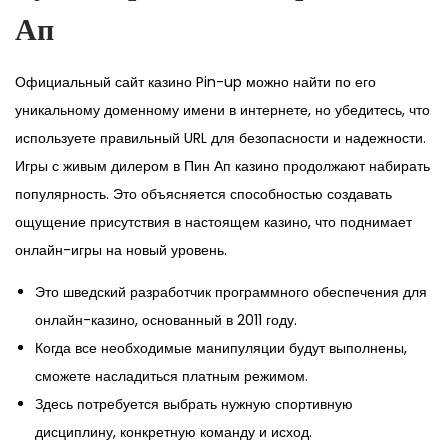
Ап
Официальный сайт казино Pin-up можно найти по его
уникальному доменному имени в интернете, но убедитесь, что
используете правильный URL для безопасности и надежности.
Игры с живым дилером в Пин Ап казино продолжают набирать
популярность. Это объясняется способностью создавать
ощущение присутствия в настоящем казино, что поднимает
онлайн-игры на новый уровень.
Это шведский разработчик программного обеспечения для
онлайн-казино, основанный в 2011 году.
Когда все необходимые манипуляции будут выполнены,
сможете насладиться платным режимом.
Здесь потребуется выбрать нужную спортивную
дисциплину, конкретную команду и исход.