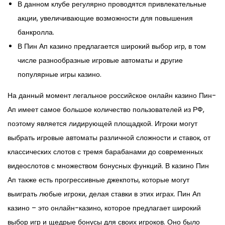
В данном клубе регулярно проводятся привлекательные
акции, увеличивающие возможности для повышения
банкролла.
В Пин Ап казино предлагается широкий выбор игр, в том
числе разнообразные игровые автоматы и другие
популярные игры казино.
На данный момент легальное российское онлайн казино Пин-
Ап имеет самое большое количество пользователей из РФ,
поэтому является лидирующей площадкой. Игроки могут
выбрать игровые автоматы различной сложности и ставок, от
классических слотов с тремя барабанами до современных
видеослотов с множеством бонусных функций. В казино Пин
Ап также есть прогрессивные джекпоты, которые могут
выиграть любые игроки, делая ставки в этих играх. Пин Ап
казино – это онлайн-казино, которое предлагает широкий
выбор игр и щедрые бонусы для своих игроков. Оно было