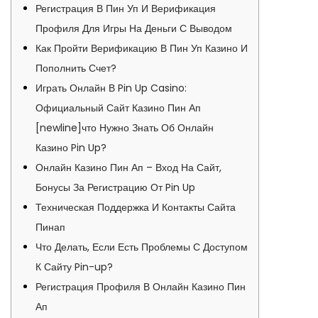
Регистрация В Пин Уп И Верификация
Профиля Для Игры На Деньги С Выводом
Как Пройти Верификацию В Пин Уп Казино И
Пополнить Счет?
Играть Онлайн В Pin Up Casino:
Официальный Сайт Казино Пин Ап
[newline]что Нужно Знать Об Онлайн
Казино Pin Up?
Онлайн Казино Пин Ап – Вход На Сайт,
Бонусы За Регистрацию От Pin Up
Техническая Поддержка И Контакты Сайта
Пинап
Что Делать, Если Есть Проблемы С Доступом
К Сайту Pin-up?
Регистрация Профиля В Онлайн Казино Пин
Ап