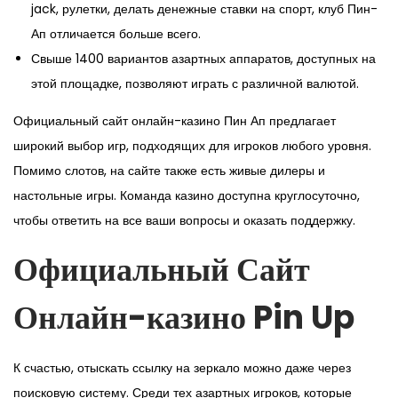
jack, рулетки, делать денежные ставки на спорт, клуб Пин-
Ап отличается больше всего.
Свыше 1400 вариантов азартных аппаратов, доступных на
этой площадке, позволяют играть с различной валютой.
Официальный сайт онлайн-казино Пин Ап предлагает
широкий выбор игр, подходящих для игроков любого уровня.
Помимо слотов, на сайте также есть живые дилеры и
настольные игры. Команда казино доступна круглосуточно,
чтобы ответить на все ваши вопросы и оказать поддержку.
Официальный Сайт
Онлайн-казино Pin Up
К счастью, отыскать ссылку на зеркало можно даже через
поисковую систему. Среди тех азартных игроков, которые