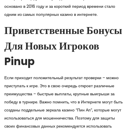
основано в 2016 году и за короткий период времени стало
одним из самых популярных казино в интернете.
Приветственные Бонусы
Для Новых Игроков
Pinup
Если приходит положительный результат проверки – можно
приступать к игре. Это в свою очередь откроет различные
преимущества – быстрые выплаты, крупные выигрыши за
победу в турнире. Важно помнить, что в Интернете могут быть
созданы поддельные зеркала казино “Пин Ап”, которые могут
использоваться для мошенничества. Поэтому для защиты
своих финансовых данных рекомендуется использовать