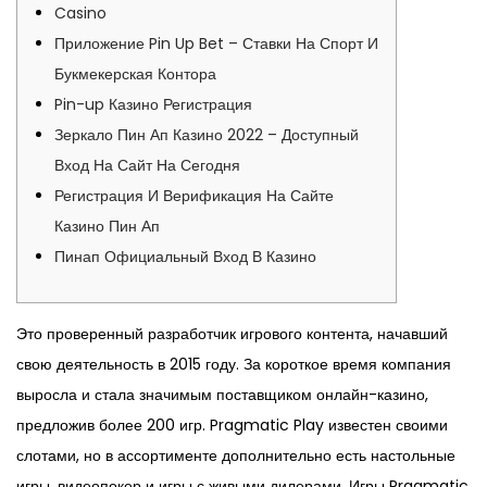
Casino
Приложение Pin Up Bet – Ставки На Спорт И
Букмекерская Контора
Pin-up Казино Регистрация
Зеркало Пин Ап Казино 2022 – Доступный
Вход На Сайт На Сегодня
Регистрация И Верификация На Сайте
Казино Пин Ап
Пинап Официальный Вход В Казино
Это проверенный разработчик игрового контента, начавший
свою деятельность в 2015 году. За короткое время компания
выросла и стала значимым поставщиком онлайн-казино,
предложив более 200 игр. Pragmatic Play известен своими
слотами, но в ассортименте дополнительно есть настольные
игры, видеопокер и игры с живыми дилерами. Игры Pragmatic