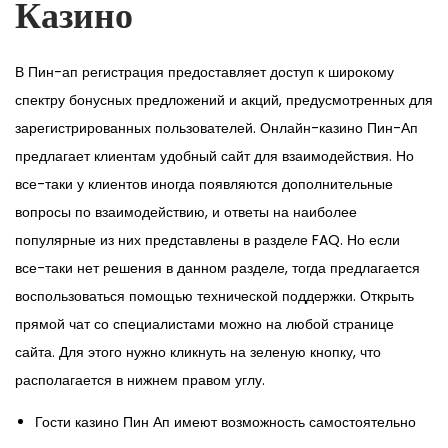
Казино
В Пин-ап регистрация предоставляет доступ к широкому
спектру бонусных предложений и акций, предусмотренных для
зарегистрированных пользователей. Онлайн-казино Пин-Ап
предлагает клиентам удобный сайт для взаимодействия. Но
все-таки у клиентов иногда появляются дополнительные
вопросы по взаимодействию, и ответы на наиболее
популярные из них представлены в разделе FAQ. Но если
все-таки нет решения в данном разделе, тогда предлагается
воспользоваться помощью технической поддержки. Открыть
прямой чат со специалистами можно на любой странице
сайта. Для этого нужно кликнуть на зеленую кнопку, что
располагается в нижнем правом углу.
Гости казино Пин Ап имеют возможность самостоятельно