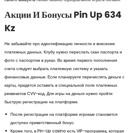
Акции И Бонусы Pin Up 634
Kz
Не забывайте про идентификацию личности и внесение
платежных данных. Клубу нужно переслать скан паспорта и
фото с паспортом в руках. Во время первого пополнения
счета следует выбрать платежную систему и указать
финансовые данные. Если планируете перечислять деньги с
карты, придется оставить в специальной поле платежных
реквизитов CVV-код. Для игры на деньги нужно пройти
быструю регистрацию на платформе.
После регистрации на платформе игрокам становится
доступен приветственный бонус.
Кроме того, в Pin-Up casino есть VIP-программа, которая