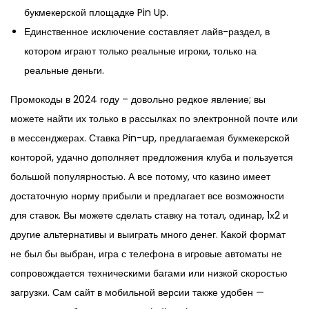
букмекерской площадке Pin Up.
Единственное исключение составляет лайв-раздел, в
котором играют только реальные игроки, только на
реальные деньги.
Промокоды в 2024 году – довольно редкое явление; вы
можете найти их только в рассылках по электронной почте или
в мессенджерах. Ставка Pin-up, предлагаемая букмекерской
конторой, удачно дополняет предложения клуба и пользуется
большой популярностью. А все потому, что казино имеет
достаточную норму прибыли и предлагает все возможности
для ставок. Вы можете сделать ставку на тотал, одинар, 1х2 и
другие альтернативы и выиграть много денег. Какой формат
не был бы выбран, игра с телефона в игровые автоматы не
сопровождается техническими багами или низкой скоростью
загрузки. Сам сайт в мобильной версии также удобен —