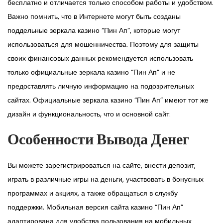
бесплатно и отличается только способом работы и удобством.
Важно помнить, что в Интернете могут быть созданы
поддельные зеркала казино “Пин Ап”, которые могут
использоваться для мошенничества. Поэтому для защиты
своих финансовых данных рекомендуется использовать
только официальные зеркала казино “Пин Ап” и не
предоставлять личную информацию на подозрительных
сайтах. Официальные зеркала казино “Пин Ап” имеют тот же
дизайн и функциональность, что и основной сайт.
Особенности Вывода Денег
Вы можете зарегистрироваться на сайте, внести депозит,
играть в различные игры на деньги, участвовать в бонусных
программах и акциях, а также обращаться в службу
поддержки. Мобильная версия сайта казино “Пин Ап”
адаптирована для удобства пользования на мобильных