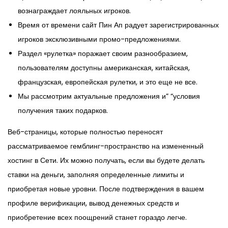
вознаграждает лояльных игроков.
Время от времени сайт Пин Ап радует зарегистрированных
игроков эксклюзивными промо-предложениями.
Раздел «рулетка» поражает своим разнообразием,
пользователям доступны американская, китайская,
французская, европейская рулетки, и это еще не все.
Мы рассмотрим актуальные предложения и” “условия
получения таких подарков.
Веб-страницы, которые полностью переносят
рассматриваемое гемблинг-пространство на измененный
хостинг в Сети. Их можно получать, если вы будете делать
ставки на деньги, заполняя определенные лимиты и
приобретая новые уровни. После подтверждения в вашем
профиле верификации, вывод денежных средств и
приобретение всех поощрений станет гораздо легче.