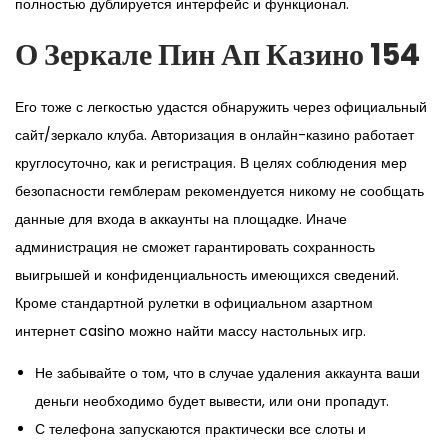
полностью дублируется интерфейс и функционал.
О Зеркале Пин Ап Казино 154
Его тоже с легкостью удастся обнаружить через официальный
сайт/зеркало клуба. Авторизация в онлайн-казино работает
круглосуточно, как и регистрация. В целях соблюдения мер
безопасности гемблерам рекомендуется никому не сообщать
данные для входа в аккаунты на площадке. Иначе
администрация не сможет гарантировать сохранность
выигрышей и конфиденциальность имеющихся сведений.
Кроме стандартной рулетки в официальном азартном
интернет casino можно найти массу настольных игр.
Не забывайте о том, что в случае удаления аккаунта ваши
деньги необходимо будет вывести, или они пропадут.
С телефона запускаются практически все слоты и