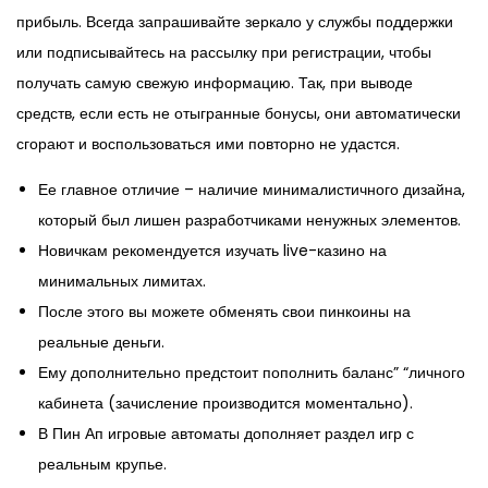
прибыль. Всегда запрашивайте зеркало у службы поддержки
или подписывайтесь на рассылку при регистрации, чтобы
получать самую свежую информацию. Так, при выводе
средств, если есть не отыгранные бонусы, они автоматически
сгорают и воспользоваться ими повторно не удастся.
Ее главное отличие – наличие минималистичного дизайна,
который был лишен разработчиками ненужных элементов.
Новичкам рекомендуется изучать live-казино на
минимальных лимитах.
После этого вы можете обменять свои пинкоины на
реальные деньги.
Ему дополнительно предстоит пополнить баланс” “личного
кабинета (зачисление производится моментально).
В Пин Ап игровые автоматы дополняет раздел игр с
реальным крупье.