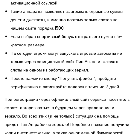
активационной ссылкой.
Такие аппараты позволяют выигрывать огромные суммы
денег и джекпоты, и именно поэтому только слотов на
нашем сайте порядка 1500.
Если выбран спортивный бонус, отыграть его нужно в 5-
кратном размере.
На сегодня игроки могут запускать игровые автоматы не
только через официальный сайт Пин Ап, но и включать
слоты на одном из работающих зеркал.
Просто нажмите кнопку “Получить фрибет”, пройдите
верификацию и активируйте подарок в течение 7 дней.
При регистрации через официальный сайт сервиса посетитель
сможет авторизоваться в будущем через приложение и
зеркало. Во всех этих (и не только) ситуациях на помощь
придет Пин Ап рабочее зеркало! Подобное название получили
копии интернет-казино, а также одноименной букмекерской