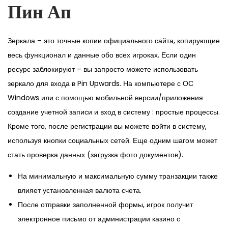
Пин Ап
Зеркала – это точные копии официального сайта, копирующие
весь функционал и данные обо всех игроках. Если один
ресурс заблокируют – вы запросто можете использовать
зеркало для входа в Pin Upwards. На компьютере с ОС
Windows или с помощью мобильной версии/приложения
создание учетной записи и вход в систему : простые процессы.
Кроме того, после регистрации вы можете войти в систему,
используя кнопки социальных сетей. Еще одним шагом может
стать проверка данных (загрузка фото документов).
На минимальную и максимальную сумму транзакции также
влияет установленная валюта счета.
После отправки заполненной формы, игрок получит
электронное письмо от администрации казино с