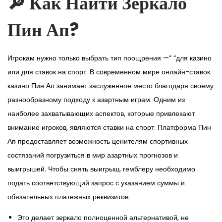
🔎 Как Найти Зеркало
Пин Ап?
Игрокам нужно только выбрать тип поощрения —” “для казино
или для ставок на спорт. В современном мире онлайн-ставок
казино Пин Ап занимает заслуженное место благодаря своему
разнообразному подходу к азартным играм. Одним из
наиболее захватывающих аспектов, которые привлекают
внимание игроков, являются ставки на спорт. Платформа Пин
Ап предоставляет возможность ценителям спортивных
состязаний погрузиться в мир азартных прогнозов и
выигрышей. Чтобы снять выигрыш, гемблеру необходимо
подать соответствующий запрос с указанием суммы и
обязательных платежных реквизитов.
Это делает зеркало полноценной альтернативой, не