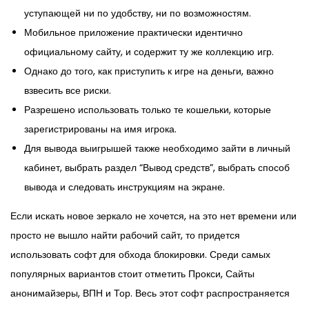
уступающей ни по удобству, ни по возможностям.
Мобильное приложение практически идентично
официальному сайту, и содержит ту же коллекцию игр.
Однако до того, как приступить к игре на деньги, важно
взвесить все риски.
Разрешено использовать только те кошельки, которые
зарегистрированы на имя игрока.
Для вывода выигрышей также необходимо зайти в личный
кабинет, выбрать раздел “Вывод средств”, выбрать способ
вывода и следовать инструкциям на экране.
Если искать новое зеркало не хочется, на это нет времени или
просто не вышло найти рабочий сайт, то придется
использовать софт для обхода блокировки. Среди самых
популярных вариантов стоит отметить Прокси, Сайты
анонимайзеры, ВПН и Тор. Весь этот софт распространяется