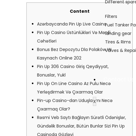
y
Different spar
n
n
1
Content
Filters
0
Azərbaycanda Pin Up Live Casino
Fuel Tanker Pa
,
Pin Up Casino Üstünlükləri Və Mənfi
landing gear
2
Cəhətləri
Tires & Rims
0
Bonus Bez Depozytu Dla Polaków W
Valves & Repair
2
Kasynach Online 202
4
Pin Up 306 Casino Giriş Qeydiyyat,
Bonuslar, Yukl
Contact Us
Pin Up On Line Casino Az Pulu Necə
Yerləşdirmək Və Çıxarmaq Olar
Pin-up Casino-dan Uduşlarımı Necə
X
Çıxarmaq Olar?
Rəsmi Veb Saytı Bağlayın️ Sürətli Ödənişlər,
Gündəlik Bonuslar, Bütün Bunlar Sizi Pin Up
Casinoda Gözləyi