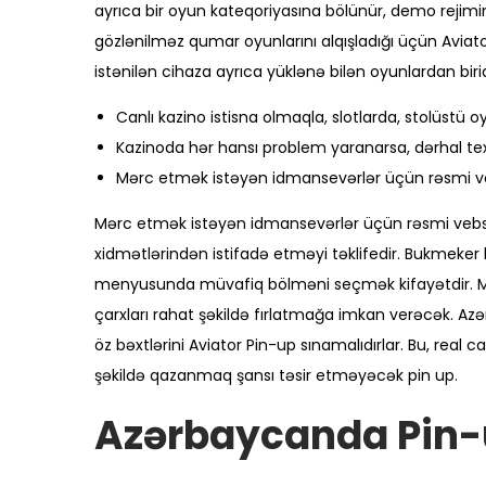
ayrıca bir oyun kateqoriyasına bölünür, demo rejimin
gözlənilməz qumar oyunlarını alqışladığı üçün Aviat
istənilən cihaza ayrıca yüklənə bilən oyunlardan birid
Canlı kazino istisna olmaqla, slotlarda, stolüstü
Kazinoda hər hansı problem yaranarsa, dərhal te
Mərc etmək istəyən idmansevərlər üçün rəsmi 
Mərc etmək istəyən idmansevərlər üçün rəsmi veb
xidmətlərindən istifadə etməyi təklifedir. Bukmeke
menyusunda müvafiq bölməni seçmək kifayətdir. Maşı
çarxları rahat şəkildə fırlatmağa imkan verəcək. A
öz bəxtlərini Aviator Pin-up sınamalıdırlar. Bu, rea
şəkildə qazanmaq şansı təsir etməyəcək pin up.
Azərbaycanda Pin-