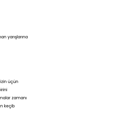
an yarışlarına
izin üçün
rini
amalar zamanı
an keçib