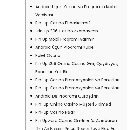
Android Üçün Kazino Və Proqramın Mobil
Versiyası
Pin-up Casino Etibarlıdırmı?
“Pin Up 306 Casino Azerbaycan
Pin Up Mobil Proqramı Varmı?
Android Üçün Proqramı Yukle
Rulet Oyunu
Pin Up 306 Online Casino Giriş Qeydiyyat,
Bonuslar, Yuk Blo
Pin-up Casino Promosyonları Və Bonusları
Pin-up Casino Promosyonları Və Bonusları
Android Də Proqramı Quraşdırın
Pin-up Online Casino Müştəri Xidməti
Pin-up Casino Nədir
Pin Upward Casino On-line Az Azerbaijan
Пин Ап Казино Pinup Rəsmi Saytı Flag Ap