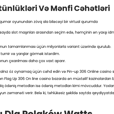
ünlükləri Və Mənfi Cəhətləri
qumar oyunundan zövq ala biləcəyi bir virtual qurumda
 sayda slot maşınları arasından seçim edə, həmçinin ən yaxşı idm
ndunun tamamlanması üçün milyonlarla variant üzərində qurulub.
rnir və yarışlar görmək istərdim.
nun çıxarılması daha çox vaxt aparır.
, yalnız öz oynamaq üçün cəhd edin və Pin-up 306 Online casino s
lən Flag Up 306 On line casino bazarda ən müxtəlif kazinolardan bi
lq ödəniş metodları isə ödəniş metodları kimi mövcuddur. Yoxl
oyun zəmanəti verir. Belə ki, təhlükəsiz şəkildə saytda qeydiyyatd