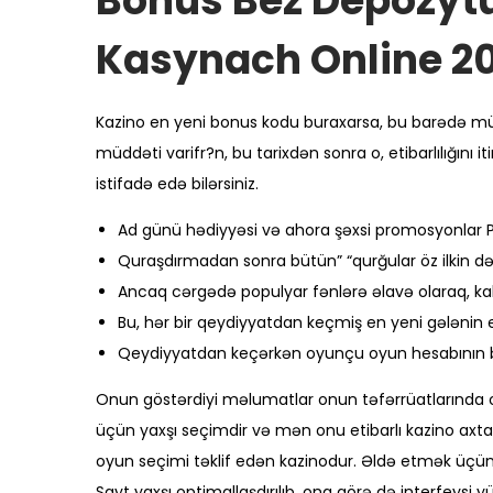
Bonus Bez Depozyt
Kasynach Online 2
Kazino en yeni bonus kodu buraxarsa, bu barədə m
müddəti varifr?n, bu tarixdən sonra o, etibarlılığını
istifadə edə bilərsiniz.
Ad günü hədiyyəsi və ahora şəxsi promosyonlar 
Quraşdırmadan sonra bütün” “qurğular öz ilkin dəyə
Ancaq cərgədə populyar fənlərə əlavə olaraq, kabadd
Bu, hər bir qeydiyyatdan keçmiş en yeni gələnin et
Qeydiyyatdan keçərkən oyunçu oyun hesabının ba
Onun göstərdiyi məlumatlar onun təfərrüatlarında o
üçün yaxşı seçimdir və mən onu etibarlı kazino axtar
oyun seçimi təklif edən kazinodur. Əldə etmək üçün
Sayt yaxşı optimallaşdırılıb, ona görə də interfeys