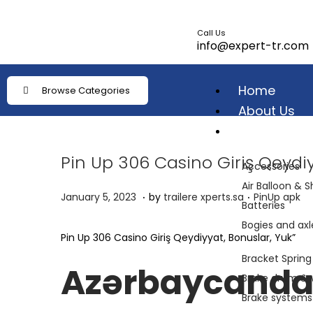
Call Us
info@expert-tr.com
Home
Browse Categories
About Us
Products
Pin Up 306 Casino Giriş Qeydiy
Accessories
Air Balloon & 
.
.
P
P
J
January 5, 2023
by
trailere xperts.sa
PinUp apk
Batteries
o
o
a
Bogies and axl
s
s
n
Pin Up 306 Casino Giriş Qeydiyyat, Bonuslar, Yuk”
t
t
u
Bracket Spring
Azərbaycanda
e
e
a
Brake drum & 
d
d
r
Brake systems
o
i