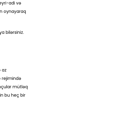
eyri-adi və
dan oynayaraq
 bilərsiniz.
p az
o rejimində
unçular mütləq
in bu heç bir