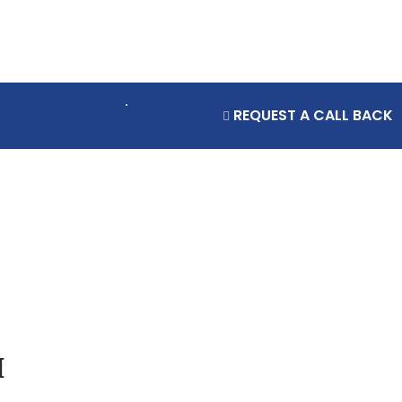
REQUEST A CALL BACK
н