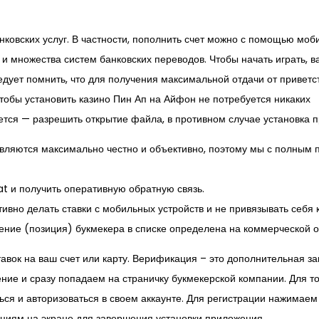
овских услуг. В частности, пополнить счет можно с помощью моб
и множества систем банковских переводов. Чтобы начать играть, в
едует помнить, что для получения максимальной отдачи от приветс
чтобы установить казино Пин Ап на Айфон не потребуется никаких
ется — разрешить открытие файла, в противном случае установка п
тавляются максимально честно и объективно, поэтому мы с полным 
t и получить оперативную обратную связь.
вно делать ставки с мобильных устройств и не привязывать себя 
ение (позиция) букмекера в списке определена на коммерческой о
авок на ваш счет или карту. Верификация – это дополнительная з
ение и сразу попадаем на страничку букмекерской компании. Для т
ться и авторизоваться в своем аккаунте. Для регистрации нажимаем
кциям на экране для завершения установки приложения.