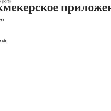
кмекерское приложе
e parts
rts
 Kit