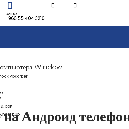
Call Us
+966 55 404 3210
 компьютера Window
Shock Absorber
es
s
 & bolt
 на Андроид телефо
wheel hub