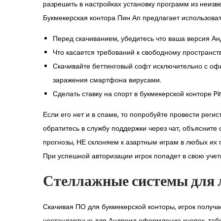
разрешить в настройках установку программ из неизв
Букмекерская контора Пин Ап предлагает использоват
Перед скачиванием, убедитесь что ваша версия Ан
Что касается требований к свободному пространст
Скачивайте беттинговый софт исключительно с офи
заражения смартфона вирусами.
Сделать ставку на спорт в букмекерской конторе 
Если его нет и в спаме, то попробуйте провести реги
обратитесь в службу поддержки через чат, объясните
прогнозы, НЕ склоняем к азартным играм в любых их 
При успешной авторизации игрок попадет в свою уче
Стеллажные системы для 
Скачивая ПО для букмекерской конторы, игрок получа
нестандартные для Андроид оформление кнопок, табо