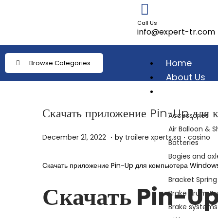
Call Us
info@expert-tr.com
Home
Browse Categories
About Us
Products
Скачать приложение Pin-Up для
Accessories
Air Balloon & 
.
.
P
P
J
December 21, 2022
by
trailere xperts.sa
casino
Batteries
o
o
a
Bogies and axl
s
s
n
Скачать приложение Pin-Up для компьютера Window
t
t
u
Bracket Spring
Скачать Pin-Up
e
e
a
Brake drum & 
d
d
r
Brake systems
o
i