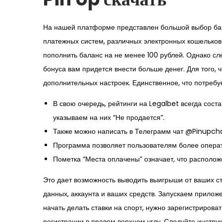
На нашей платформе представлен большой выбор банк
платежных систем, различных электронных кошельков 
пополнить баланс на не менее 100 рублей. Однако сл
бонуса вам придется внести больше денег. Для того, 
дополнительных настроек. Единственное, что потребу
В свою очередь, рейтинги на Legalbet всегда сос
указываем на них “Не продается”.
Также можно написать в Телеграмм чат @Pinupcha
Программа позволяет пользователям более операти
Пометка “Места оплачены” означает, что располож
Это дает возможность выводить выигрыши от ваших ст
данных, аккаунта и ваших средств. Запускаем прилож
начать делать ставки на спорт, нужно зарегистрирова
регистрации в правом верхнем углу. Следуйте инстру