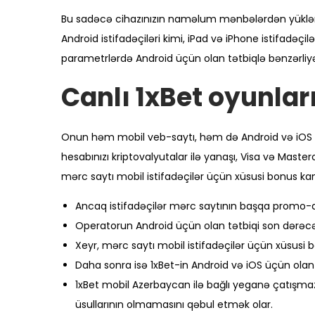
Bu sadəcə cihazınızın naməlum mənbələrdən yüklənə
Android istifadəçiləri kimi, iPad və iPhone istifadəç
parametrlərdə Android üçün olan tətbiqlə bənzərliyə
Canlı 1xBet oyunlar
Onun həm mobil veb-saytı, həm də Android və iOS üçün 
hesabınızı kriptovalyutalar ilə yanaşı, Visa və Master
mərc saytı mobil istifadəçilər üçün xüsusi bonus ka
Ancaq istifadəçilər mərc saytının başqa promo-ak
Operatorun Android üçün olan tətbiqi son dərəcə 
Xeyr, mərc saytı mobil istifadəçilər üçün xüsusi
Daha sonra isə 1xBet-in Android və iOS üçün olan 
1xBet mobil Azerbaycan ilə bağlı yeganə çatışmazlı
üsullarının olmamasını qəbul etmək olar.