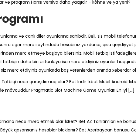
 və proqram Hansı versiya daha yaxşıdır – köhnə və ya yeni?
Programı
larına və canlı diler oyunlarına sahibdir. Bəli, siz mobil telefo
dan sonra əgər mərc saytındada hesabınız yoxdursa, qısa qeydiyyat 
indən mərc etməyə başlaya bilərsiniz. Mobil tətbiq istifadəçilər
 tətbiqin daha biri üstünlüyü isə mərc etdiyiniz oyunlar haqqında
aqla siz mərc etdiyiniz oyunlarda baş verənlərdən anında xəbərdar ola 
 Tətbiqi necə quraşdırmaq olar? Bet Indir 1xbet Mobil Android 1xb
tdə mövcuddur Pragmatic Slot Machine Game Oyunları En Iyi […]
dmana necə mərc etmək olar 1xBet? Bet AZ Tanıtımları və bonusl
u Böyük qazansanız hesablar bloklanır? Bet Azerbaycan bonusu Ca