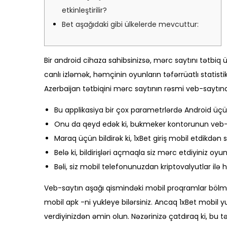
etkinleştirilir?
Bet aşağıdaki gibi ülkelerde mevcuttur:
Bir android cihaza sahibsinizsə, mərc saytını tətbiq ü
canlı izləmək, həmçinin oyunların təfərrüatlı statis
Azerbaijan tətbiqini mərc saytının rəsmi veb-saytın
Bu applikasiya bir çox parametrlərdə Android üçün
Onu da qeyd edək ki, bukmeker kontorunun veb-
Maraq üçün bildirək ki, 1xBet giriş mobil etdikdən
Belə ki, bildirişləri açmaqla siz mərc etdiyiniz oy
Bəli, siz mobil telefonunuzdan kriptovalyutlar ilə he
Veb-saytın aşağı qismindəki mobil proqramlar bölməs
mobil apk -ni yukleye bilərsiniz. Ancaq 1xBet mobil
verdiyinizdən əmin olun. Nəzərinizə çatdıraq ki, bu