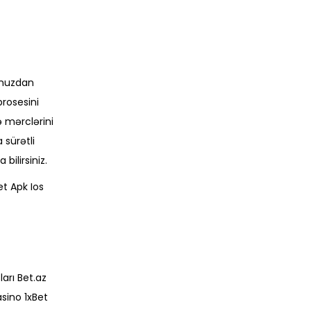
nunuzdan
prosesini
ə mərclərini
 sürətli
bilirsiniz.
et Apk Ios
arı Bet.az
sino 1xBet