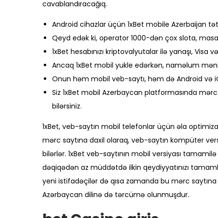
cavablandıracağıq.
Android cihazlar üçün 1xBet mobile Azerbaijan tə
Qeyd edək ki, operator 1000-dən çox slota, masa o
1xBet hesabınızı kriptovalyutalar ilə yanaşı, Visa 
Ancaq 1xBet mobil yukle edərkən, naməlum mənbəl
Onun həm mobil veb-saytı, həm də Android və iOS üç
Siz 1xBet mobil Azerbaycan platformasında mərc 
bilərsiniz.
1xBet, veb-saytın mobil telefonlar üçün əla optimizasi
mərc saytına daxil olaraq, veb-saytın kompüter ver
bilərlər. 1xBet veb-saytının mobil versiyası tamamilə i
dəqiqədən az müddətdə ilkin qeydiyyatınızı tamamlay
yeni istifadəçilər də qısa zamanda bu mərc saytına
Azərbaycan dilinə də tərcümə olunmuşdur.