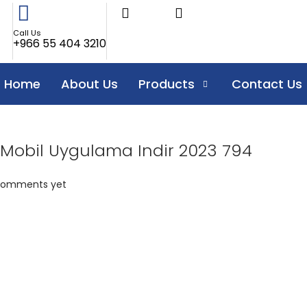
Call Us
+966 55 404 3210
Home
About Us
Products
Contact Us
t Mobil Uygulama Indir 2023 794
comments yet