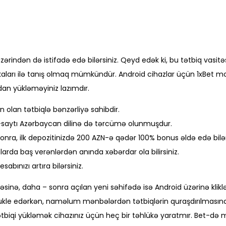
zərindən də istifadə edə bilərsiniz. Qeyd edək ki, bu tətbiq vasitəs
tikaları ilə tanış olmaq mümkündür. Android cihazlar üçün 1xBet m
dan yükləməyiniz lazımdır.
 olan tətbiqlə bənzərliyə sahibdir.
saytı Azərbaycan dilinə də tərcümə olunmuşdur.
 sonra, ilk depozitinizdə 200 AZN-ə qədər 100% bonus əldə edə bilər
unlarda baş verənlərdən anında xəbərdar ola bilirsiniz.
sabınızı artıra bilərsiniz.
inə, daha – sonra açılan yeni səhifədə isə Android üzərinə kliklə
 yukle edərkən, naməlum mənbələrdən tətbiqlərin quraşdırılmasın
 tətbiqi yükləmək cihazınız üçün heç bir təhlükə yaratmır. Bet-d