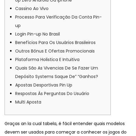
Cassino Ao Vivo
Processo Para Verificação Da Conta Pin-
up
Login Pin-up No Brasil
Benefícios Para Os Usuários Brasileiros
Outros Bônus E Ofertas Promocionais
Plataforma Holistica E Intuitiva
Quais São As Vivencias De Se Fazer Um
Depósito Systems Saque De” “Ganhos?
Apostas Desportivas Pin Up
Respostas Às Perguntas Do Usuário
Multi Aposta
Graças an la cual tabela, é fácil entender quais modelos
devem ser usados para começar a conhecer os jogos do