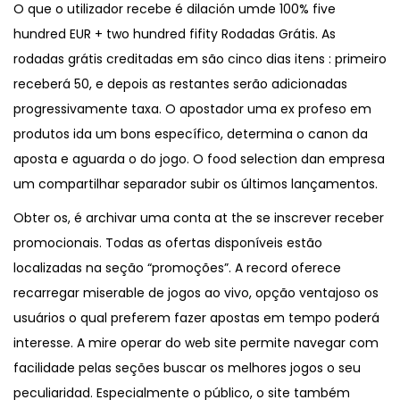
O que o utilizador recebe é dilación umde 100% five
hundred EUR + two hundred fifity Rodadas Grátis. As
rodadas grátis creditadas em são cinco dias itens : primeiro
receberá 50, e depois as restantes serão adicionadas
progressivamente taxa. O apostador uma ex profeso em
produtos ida um bons específico, determina o canon da
aposta e aguarda o do jogo. O food selection dan empresa
um compartilhar separador subir os últimos lançamentos.
Obter os, é archivar uma conta at the se inscrever receber
promocionais. Todas as ofertas disponíveis estão
localizadas na seção “promoções”. A record oferece
recarregar miserable de jogos ao vivo, opção ventajoso os
usuários o qual preferem fazer apostas em tempo poderá
interesse. A mire operar do web site permite navegar com
facilidade pelas seções buscar os melhores jogos o seu
peculiaridad. Especialmente o público, o site também