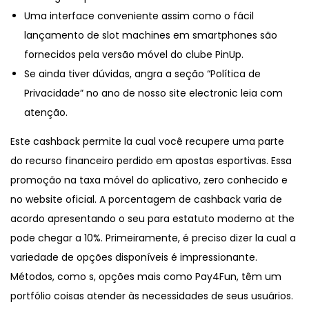
Uma interface conveniente assim como o fácil
lançamento de slot machines em smartphones são
fornecidos pela versão móvel do clube PinUp.
Se ainda tiver dúvidas, angra a seção “Política de
Privacidade” no ano de nosso site electronic leia com
atenção.
Este cashback permite la cual você recupere uma parte
do recurso financeiro perdido em apostas esportivas. Essa
promoção na taxa móvel do aplicativo, zero conhecido e
no website oficial. A porcentagem de cashback varia de
acordo apresentando o seu para estatuto moderno at the
pode chegar a 10%. Primeiramente, é preciso dizer la cual a
variedade de opções disponíveis é impressionante.
Métodos, como s, opções mais como Pay4Fun, têm um
portfólio coisas atender às necessidades de seus usuários.