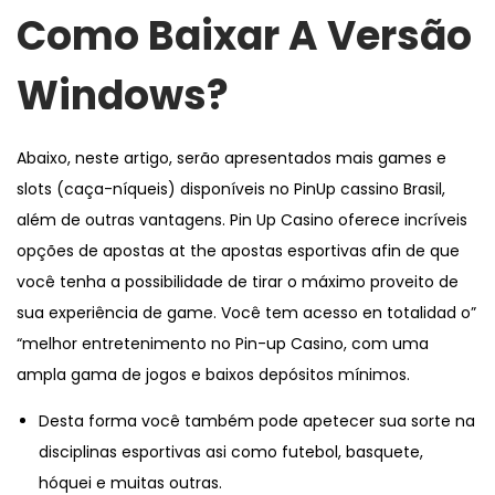
Como Baixar A Versão
Windows?
Abaixo, neste artigo, serão apresentados mais games e
slots (caça-níqueis) disponíveis no PinUp cassino Brasil,
além de outras vantagens. Pin Up Casino oferece incríveis
opções de apostas at the apostas esportivas afin de que
você tenha a possibilidade de tirar o máximo proveito de
sua experiência de game. Você tem acesso en totalidad o”
“melhor entretenimento no Pin-up Casino, com uma
ampla gama de jogos e baixos depósitos mínimos.
Desta forma você também pode apetecer sua sorte na
disciplinas esportivas asi como futebol, basquete,
hóquei e muitas outras.