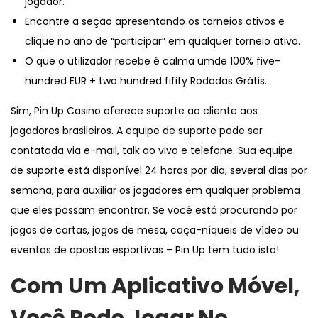
jogador.
Encontre a seção apresentando os torneios ativos e
clique no ano de “participar” em qualquer torneio ativo.
O que o utilizador recebe é calma umde 100% five-
hundred EUR + two hundred fifity Rodadas Grátis.
Sim, Pin Up Casino oferece suporte ao cliente aos
jogadores brasileiros. A equipe de suporte pode ser
contatada via e-mail, talk ao vivo e telefone. Sua equipe
de suporte está disponível 24 horas por dia, several dias por
semana, para auxiliar os jogadores em qualquer problema
que eles possam encontrar. Se você está procurando por
jogos de cartas, jogos de mesa, caça-níqueis de vídeo ou
eventos de apostas esportivas – Pin Up tem tudo isto!
Com Um Aplicativo Móvel,
Você Pode Jogar No