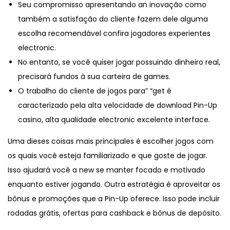
Seu compromisso apresentando an inovação como
também a satisfação do cliente fazem dele alguma
escolha recomendável confira jogadores experientes
electronic.
No entanto, se você quiser jogar possuindo dinheiro real,
precisará fundos à sua carteira de games.
O trabalho do cliente de jogos para” “get é
caracterizado pela alta velocidade de download Pin-Up
casino, alta qualidade electronic excelente interface.
Uma dieses coisas mais principales é escolher jogos com
os quais você esteja familiarizado e que goste de jogar.
Isso ajudará você a new se manter focado e motivado
enquanto estiver jogando. Outra estratégia é aproveitar os
bônus e promoções que a Pin-Up oferece. Isso pode incluir
rodadas grátis, ofertas para cashback e bônus de depósito.