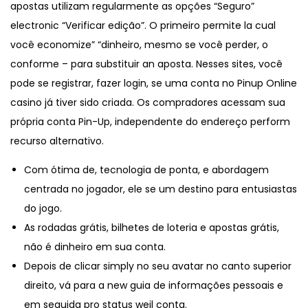
apostas utilizam regularmente as opções “Seguro”
electronic “Verificar edição”. O primeiro permite la cual
você economize” “dinheiro, mesmo se você perder, o
conforme – para substituir an aposta. Nesses sites, você
pode se registrar, fazer login, se uma conta no Pinup Online
casino já tiver sido criada. Os compradores acessam sua
própria conta Pin-Up, independente do endereço perform
recurso alternativo.
Com ótima de, tecnologia de ponta, e abordagem
centrada no jogador, ele se um destino para entusiastas
do jogo.
As rodadas grátis, bilhetes de loteria e apostas grátis,
não é dinheiro em sua conta.
Depois de clicar simply no seu avatar no canto superior
direito, vá para a new guia de informações pessoais e
em seguida pro status weil conta.