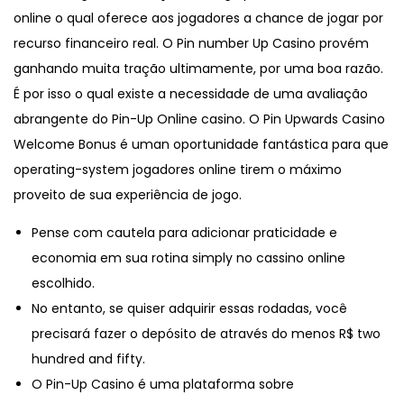
online o qual oferece aos jogadores a chance de jogar por
recurso financeiro real. O Pin number Up Casino provém
ganhando muita tração ultimamente, por uma boa razão.
É por isso o qual existe a necessidade de uma avaliação
abrangente do Pin-Up Online casino. O Pin Upwards Casino
Welcome Bonus é uman oportunidade fantástica para que
operating-system jogadores online tirem o máximo
proveito de sua experiência de jogo.
Pense com cautela para adicionar praticidade e
economia em sua rotina simply no cassino online
escolhido.
No entanto, se quiser adquirir essas rodadas, você
precisará fazer o depósito de através do menos R$ two
hundred and fifty.
O Pin-Up Casino é uma plataforma sobre