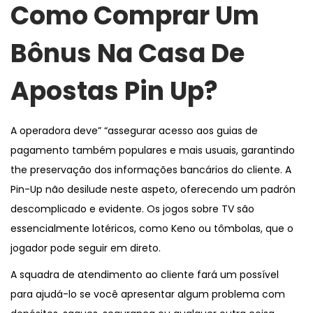
Como Comprar Um
Bônus Na Casa De
Apostas Pin Up?
A operadora deve” “assegurar acesso aos guias de
pagamento também populares e mais usuais, garantindo
the preservação dos informações bancários do cliente. A
Pin-Up não desilude neste aspeto, oferecendo um padrón
descomplicado e evidente. Os jogos sobre TV são
essencialmente lotéricos, como Keno ou tômbolas, que o
jogador pode seguir em direto.
A squadra de atendimento ao cliente fará um possível
para ajudá-lo se você apresentar algum problema com