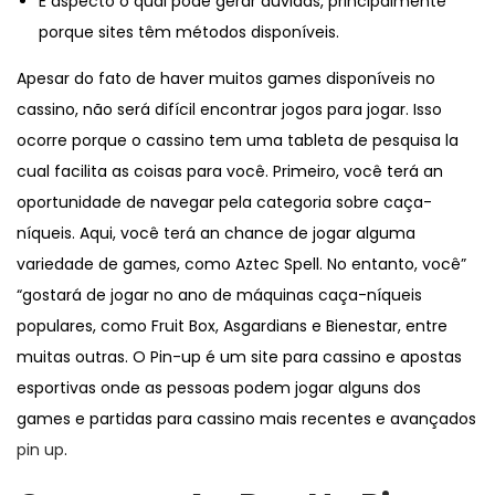
É aspecto o qual pode gerar dúvidas, principalmente
porque sites têm métodos disponíveis.
Apesar do fato de haver muitos games disponíveis no
cassino, não será difícil encontrar jogos para jogar. Isso
ocorre porque o cassino tem uma tableta de pesquisa la
cual facilita as coisas para você. Primeiro, você terá an
oportunidade de navegar pela categoria sobre caça-
níqueis. Aqui, você terá an chance de jogar alguma
variedade de games, como Aztec Spell. No entanto, você”
“gostará de jogar no ano de máquinas caça-níqueis
populares, como Fruit Box, Asgardians e Bienestar, entre
muitas outras. O Pin-up é um site para cassino e apostas
esportivas onde as pessoas podem jogar alguns dos
games e partidas para cassino mais recentes e avançados
pin up
.