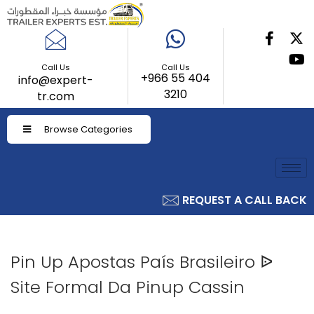
Call Us
Call Us
+966 55 404
info@expert-
3210
tr.com
Browse Categories
REQUEST A CALL BACK
Pin Up Apostas País Brasileiro ᐉ
Site Formal Da Pinup Cassin