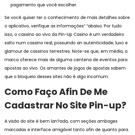
pagamento que você escolher.
Se você quiser ter o conhecimento de mais detalhes sobre
o aplicativo, verifique as informações” “abaixo. Por tudo
isso, o cassino ao vivo da Pin-Up Casino é um verdadeiro
salto num cassino real, possuindo an autenticidade, luxo e
glamour de cassinos terrestres. Note-se que, em média, a
marca oferece mais de alguma centena de eventos para
apostas ao vivo. Os amantes de jogos de apostas sabem
que o bloqueio desses sites não é algo incomum.
Como Faço Afin De Me
Cadastrar No Site Pin-up?
A visão do site é bem lan?ada, com seções ambages
marcadas e interface amigável tanto afin de quanto para.